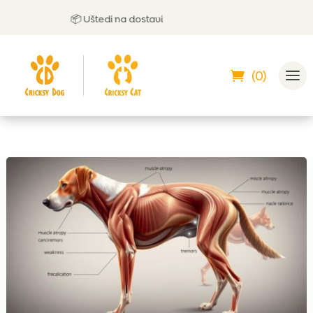
📦 Uštedi na dostavi
(0)