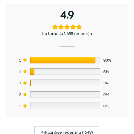
4.9
Na temelju 1.655 recenzija
5
93%
4
6%
3
1%
2
0%
1
0%
Prikaži više recenzija (1649)