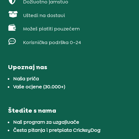

Doživotno jamstvo

Uštedi na dostavi

Možeš platiti pouzećem

Korisnička podrška 0–24
Upoznaj nas
Naša priča
Vaše ocjene (30.000+)
Štedite s nama
Naš program za uzgajivače
Česta pitanja i pretplata CricksyDog