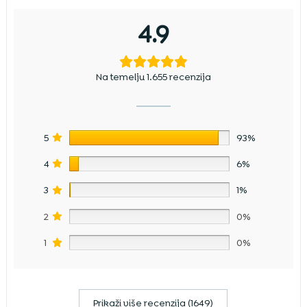
4.9
Na temelju 1.655 recenzija
5
93%
4
6%
3
1%
2
0%
1
0%
Prikaži više recenzija (1649)