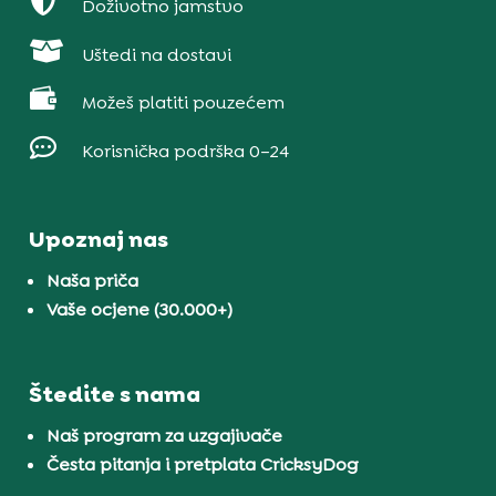

Doživotno jamstvo

Uštedi na dostavi

Možeš platiti pouzećem

Korisnička podrška 0–24
Upoznaj nas
Naša priča
Vaše ocjene (30.000+)
Štedite s nama
Naš program za uzgajivače
Česta pitanja i pretplata CricksyDog