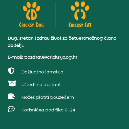
Dug, sretan i zdrav život za četveronožnog člana
obitelji.
E-mail: pozdrav@cricksydog.hr

Doživotno jamstvo

Uštedi na dostavi

Možeš platiti pouzećem

Korisnička podrška 0–24