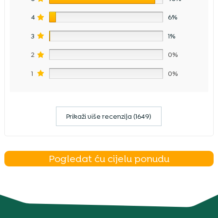
4
6%
3
1%
2
0%
1
0%
Prikaži više recenzija (1649)
Pogledat ću cijelu ponudu