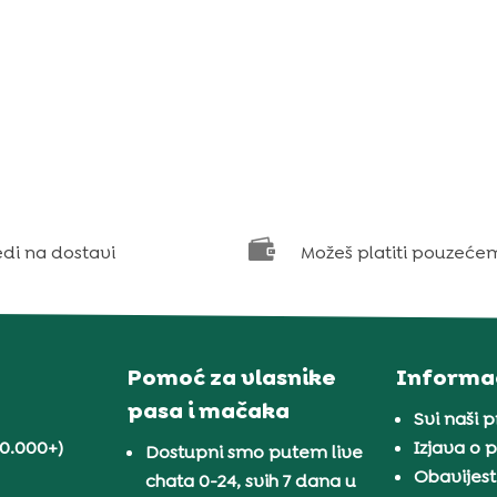

edi na dostavi
Možeš platiti pouzeće
Pomoć za vlasnike
Informac
pasa i mačaka
Svi naši 
30.000+)
Izjava o p
Dostupni smo putem live
Obavijest
chata 0-24, svih 7 dana u