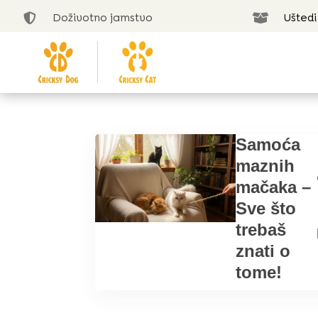
Doživotno jamstvo
Uštedi


Samoća
maznih
mačaka –
Sve što
trebaš
znati o
tome!