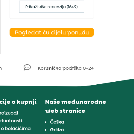
Prikaži više recenzija (1649)
Pogledat ću cijelu ponudu

m
Korisnička podrška 0–24
ije o kupnji
Naše međunarodne
web stranice
proizvodi
rivatnosti
Češka
 o kolačićima
Grčka