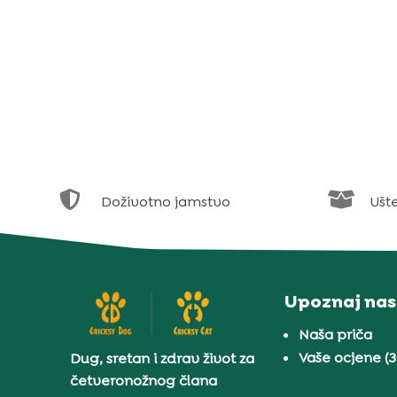


Doživotno jamstvo
Ušt
Upoznaj nas
Naša priča
Vaše ocjene (
Dug, sretan i zdrav život za
četveronožnog člana