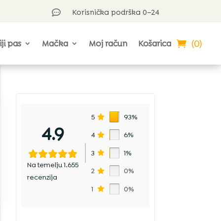
Korisnička podrška 0–24

(0)
iji pas
Mačka
Moj račun
Košarica
5
93%
4.9
4
6%
3
1%
Na temelju 1.655
2
0%
recenzija
1
0%