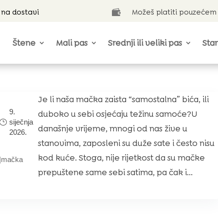
 na dostavi
Možeš platiti pouzećem

Štene
Mali pas
Srednji ili veliki pas
Star
Je li naša mačka zaista “samostalna” bića, ili
9.
duboko u sebi osjećaju težinu samoće?U
siječnja
današnje vrijeme, mnogi od nas žive u
2026.
stanovima, zaposleni su duže sate i često nisu
kod kuće. Stoga, nije rijetkost da su mačke
|
mačka
prepuštene same sebi satima, pa čak i...