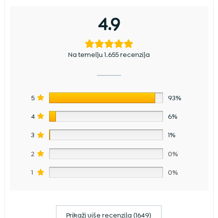
4.9
Na temelju 1.655 recenzija
5
93%
4
6%
3
1%
2
0%
1
0%
Prikaži više recenzija (1649)