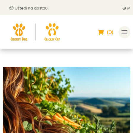
📦 Uštedi na dostavi
🤝 Možeš 
(0)