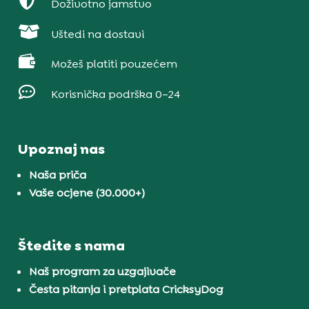

Doživotno jamstvo

Uštedi na dostavi

Možeš platiti pouzećem

Korisnička podrška 0–24
Upoznaj nas
Naša priča
Vaše ocjene (30.000+)
Štedite s nama
Naš program za uzgajivače
Česta pitanja i pretplata CricksyDog