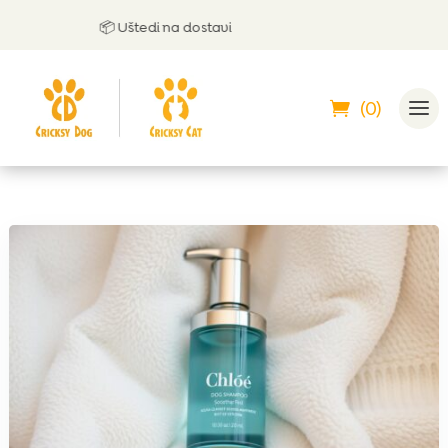
📦 Uštedi na dostavi
(0)