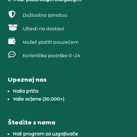

Doživotno jamstvo

Uštedi na dostavi

Možeš platiti pouzećem

Korisnička podrška 0–24
Upoznaj nas
Naša priča
Vaše ocjene (30.000+)
Štedite s nama
Naš program za uzgajivače