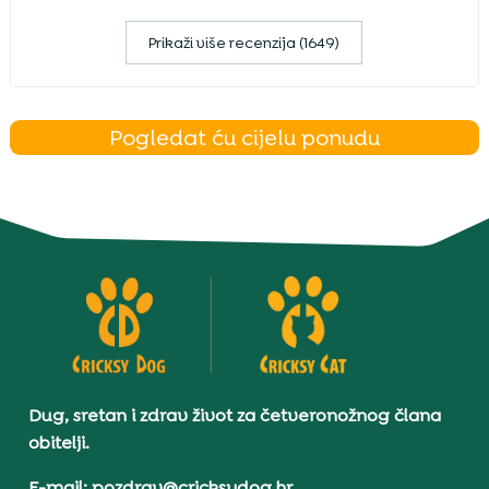
Prikaži više recenzija (1649)
Pogledat ću cijelu ponudu
Dug, sretan i zdrav život za četveronožnog člana
obitelji.
E-mail: pozdrav@cricksydog.hr