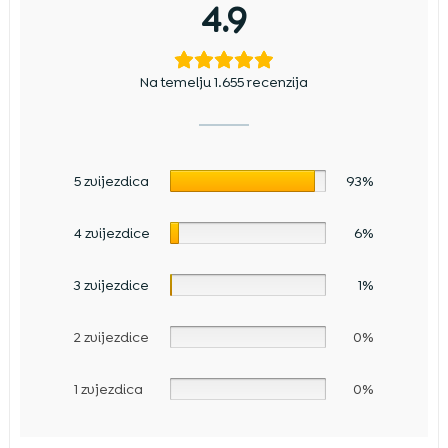
4.9
Na temelju 1.655 recenzija
5 zvijezdica
93%
4 zvijezdice
6%
3 zvijezdice
1%
2 zvijezdice
0%
1 zvjezdica
0%