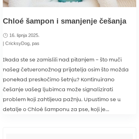
Chloé šampon i smanjenje češanja
16. lipnja 2025.
|
CricksyDog
,
pas
Ikada ste se zamislili nad pitanjem – što muči
našeg četveronožnog prijatelja osim što možda
ponekad preskočimo šetnju? Kontinuirano
češanje vašeg ljubimca može signalizirati
problem koji zahtijeva pažnju. Upustimo se u
detalje o Chloé šamponu za pse, koji je...