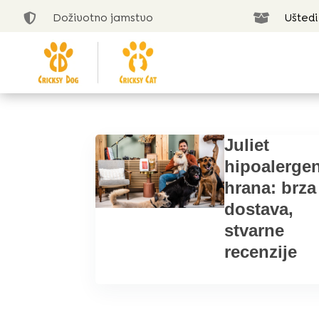
Doživotno jamstvo
Uštedi


Juliet
hipoalerge
hrana: brza
dostava,
stvarne
recenzije