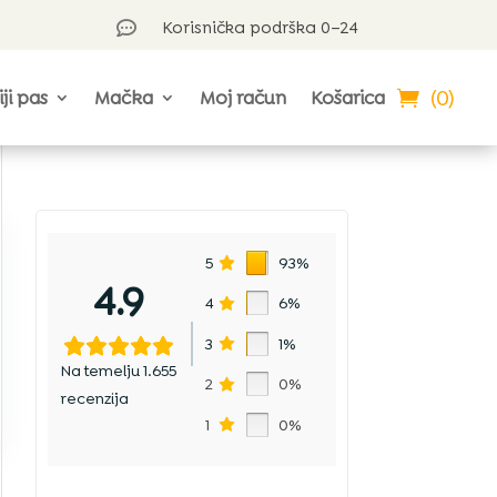
Korisnička podrška 0–24

(0)
iji pas
Mačka
Moj račun
Košarica
5
93%
4.9
4
6%
3
1%
Na temelju 1.655
2
0%
recenzija
1
0%