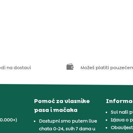

edi na dostavi
Možeš platiti pouzeće
Pomoć za vlasnike
Informac
pasa i mačaka
Svi naši 
30.000+)
Izjava o p
Dostupni smo putem live
Obavijest
chata 0-24, svih 7 dana u