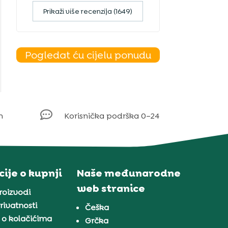
Prikaži više recenzija (1649)
Pogledat ću cijelu ponudu

m
Korisnička podrška 0–24
ije o kupnji
Naše međunarodne
web stranice
proizvodi
rivatnosti
Češka
 o kolačićima
Grčka