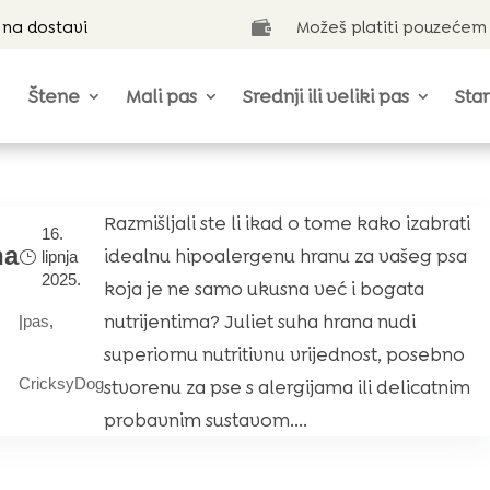
 na dostavi
Možeš platiti pouzećem

Štene
Mali pas
Srednji ili veliki pas
Star
Razmišljali ste li ikad o tome kako izabrati
16.
na
idealnu hipoalergenu hranu za vašeg psa
lipnja
2025.
koja je ne samo ukusna već i bogata
nutrijentima? Juliet suha hrana nudi
|
pas
,
superiornu nutritivnu vrijednost, posebno
CricksyDog
stvorenu za pse s alergijama ili delicatnim
probavnim sustavom....