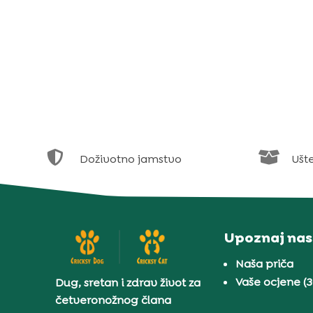


Doživotno jamstvo
Ušt
Upoznaj nas
Naša priča
Vaše ocjene (
Dug, sretan i zdrav život za
četveronožnog člana