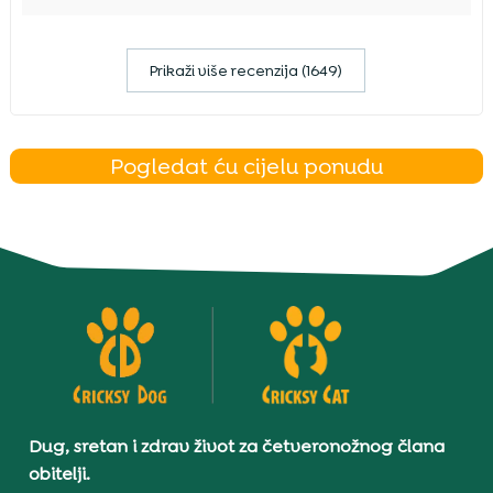
Prikaži više recenzija (1649)
Pogledat ću cijelu ponudu
Dug, sretan i zdrav život za četveronožnog člana
obitelji.