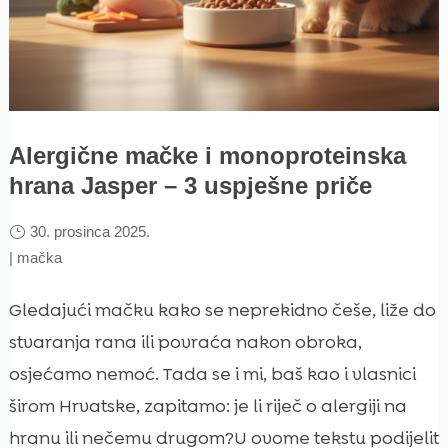
Alergične mačke i monoproteinska
hrana Jasper – 3 uspješne priče
30. prosinca 2025.
|
mačka
Gledajući mačku kako se neprekidno češe, liže do
stvaranja rana ili povraća nakon obroka,
osjećamo nemoć. Tada se i mi, baš kao i vlasnici
širom Hrvatske, zapitamo: je li riječ o alergiji na
hranu ili nečemu drugom?U ovome tekstu podijelit