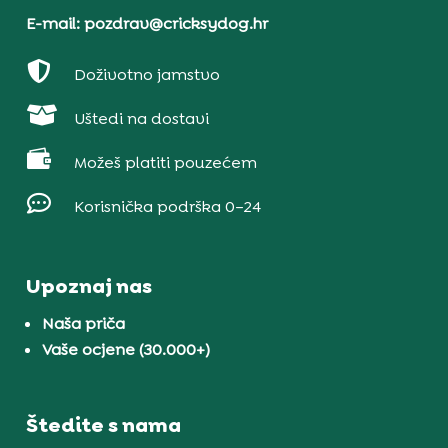
E-mail: pozdrav@cricksydog.hr

Doživotno jamstvo

Uštedi na dostavi

Možeš platiti pouzećem

Korisnička podrška 0–24
Upoznaj nas
Naša priča
Vaše ocjene (30.000+)
Štedite s nama