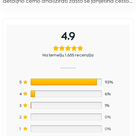
detaljno ćemo analizirati zašto se janjetina često...
4.9
Na temelju 1.655 recenzija
5
93%
4
6%
3
1%
2
0%
1
0%