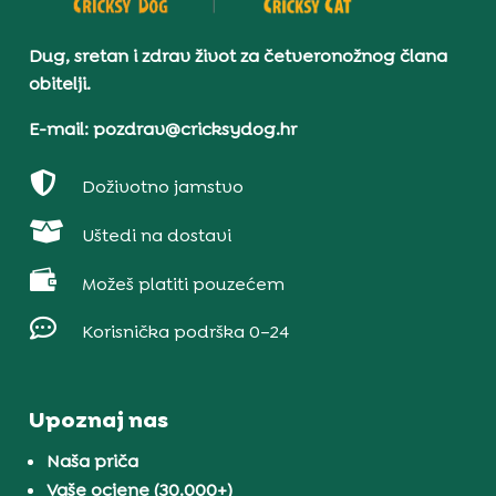
Dug, sretan i zdrav život za četveronožnog člana
obitelji.
E-mail: pozdrav@cricksydog.hr

Doživotno jamstvo

Uštedi na dostavi

Možeš platiti pouzećem

Korisnička podrška 0–24
Upoznaj nas
Naša priča
Vaše ocjene (30.000+)