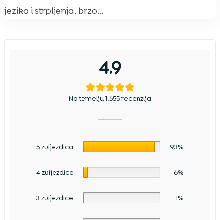
jezika i strpljenja, brzo...
4.9
Na temelju 1.655 recenzija
5 zvijezdica
93%
4 zvijezdice
6%
3 zvijezdice
1%