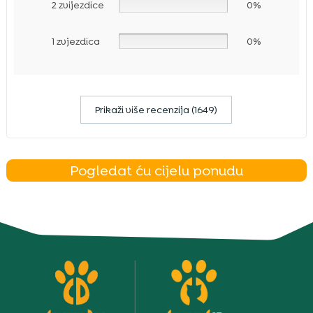
2 zvijezdice
0%
1 zvjezdica
0%
Prikaži više recenzija (1649)
Pogledat ću cijelu ponudu