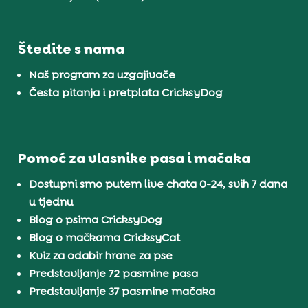
Štedite s nama
Naš program za uzgajivače
Česta pitanja i pretplata CricksyDog
Pomoć za vlasnike pasa i mačaka
Dostupni smo putem live chata 0-24, svih 7 dana
u tjednu
Blog o psima CricksyDog
Blog o mačkama CricksyCat
Kviz za odabir hrane za pse
Predstavljanje 72 pasmine pasa
Predstavljanje 37 pasmine mačaka