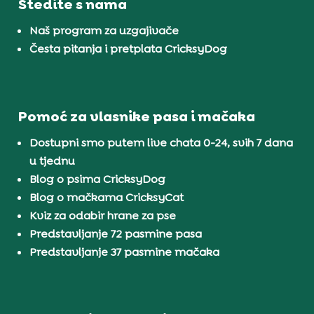
Štedite s nama
Naš program za uzgajivače
Česta pitanja i pretplata CricksyDog
Pomoć za vlasnike pasa i mačaka
Dostupni smo putem live chata 0-24, svih 7 dana
u tjednu
Blog o psima CricksyDog
Blog o mačkama CricksyCat
Kviz za odabir hrane za pse
Predstavljanje 72 pasmine pasa
Predstavljanje 37 pasmine mačaka