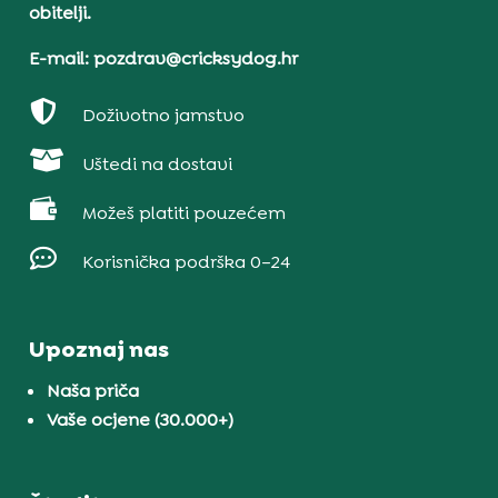
obitelji.
E-mail: pozdrav@cricksydog.hr

Doživotno jamstvo

Uštedi na dostavi

Možeš platiti pouzećem

Korisnička podrška 0–24
Upoznaj nas
Naša priča
Vaše ocjene (30.000+)