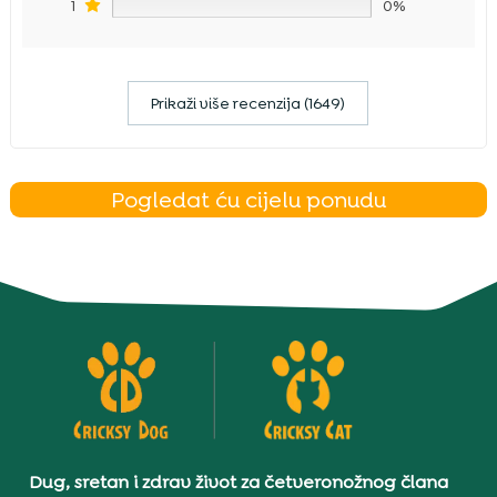
1
0%
Prikaži više recenzija (1649)
Pogledat ću cijelu ponudu
Dug, sretan i zdrav život za četveronožnog člana