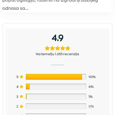
poput agilityja, radimo na izgradnji dubljeg
odnosa sa...
4.9
Na temelju 1.655 recenzija
5
93%
4
6%
3
1%
2
0%