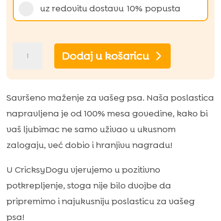
uz redovitu dostavu
10%
popusta
Friky
Dodaj u košaricu
Meatlover
poslastice
od
Savršeno maženje za vašeg psa. Naša poslastica
govedine
napravljena je od 100% mesa govedine, kako bi
-
vaš ljubimac ne samo uživao u ukusnom
kocke
zalogaju, već dobio i hranjivu nagradu!
(hipoalergeni)
U CricksyDogu vjerujemo u pozitivno
–
potkrepljenje, stoga nije bilo dvojbe da
100
pripremimo i najukusniju poslasticu za vašeg
g
psa!