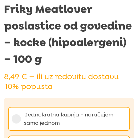
Friky Meatlover
poslastice od govedine
– kocke (hipoalergeni)
– 100 g
8,49
€
—
ili uz redovitu dostavu
10%
popusta
Odaberi
Jednokratna kupnja – naručujem
tip
samo jednom
kupnje