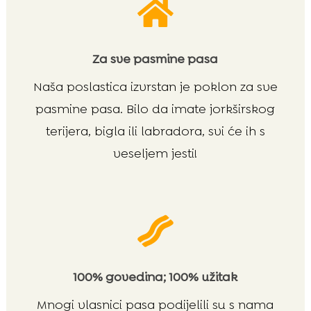

Za sve pasmine pasa
Naša poslastica izvrstan je poklon za sve
pasmine pasa. Bilo da imate jorkširskog
terijera, bigla ili labradora, svi će ih s
veseljem jesti!

100% govedina; 100% užitak
Mnogi vlasnici pasa podijelili su s nama