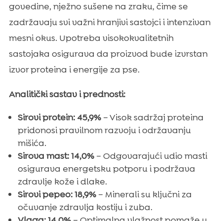
govedine, nježno sušene na zraku, čime se
zadržavaju svi važni hranjivi sastojci i intenzivan
mesni okus. Upotreba visokokvalitetnih
sastojaka osigurava da proizvod bude izvrstan
izvor proteina i energije za pse.
Analitički sastav i prednosti:
Sirovi protein: 45,9%
– Visok sadržaj proteina
pridonosi pravilnom razvoju i održavanju
mišića.
Sirova mast: 14,0%
– Odgovarajući udio masti
osigurava energetsku potporu i podržava
zdravlje kože i dlake.
Sirovi pepeo: 18,9%
– Minerali su ključni za
očuvanje zdravlja kostiju i zuba.
Vlaga: 14,0%
– Optimalna vlažnost pomaže u