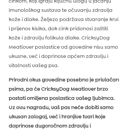
cinkom, koji igraju ključnu ulogu u jačanju
imunološkog sustava te očuvanju zdravlja
kože i dlake. Željezo podržava stvaranje krvi
i prijenos kisika, dok cink pridonosi zaštiti
kože i zdravlju folikula dlake. CricksyDog
Meatlover poslastice od govedine nisu samo
ukusne, već i doprinose općem zdravlju i
vitalnosti vašeg psa.
Prirodni okus govedine posebno je privlačan
psima, pa će CricksyDog Meatlover brzo
postati omiljena poslastica vašeg ljubimca.
Uz ovu nagradu, vaš pas neće dobiti samo
ukusan zalogaj, već i hranjive tvari koje
doprinose dugoročnom zdravlju i