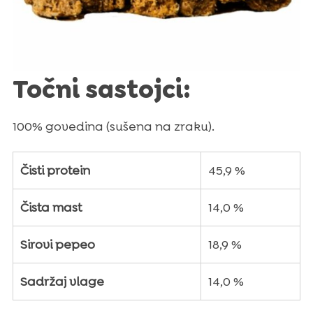
Točni sastojci:
100% govedina (sušena na zraku).
Čisti protein
45,9 %
Čista mast
14,0 %
Sirovi pepeo
18,9 %
Sadržaj vlage
14,0 %