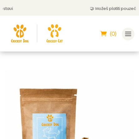
🤝 Možeš platiti pouzećem
(0)