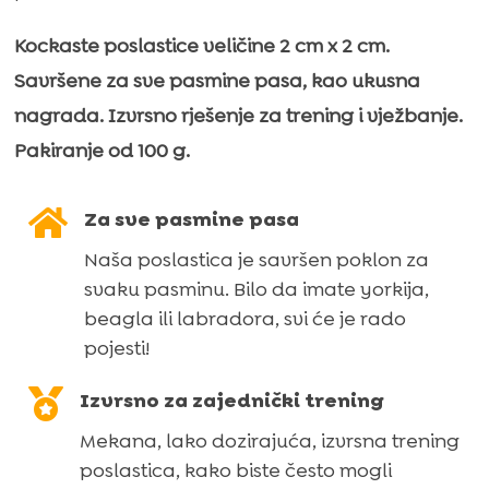
količina
Kockaste poslastice veličine 2 cm x 2 cm.
Savršene za sve pasmine pasa, kao ukusna
nagrada. Izvrsno rješenje za trening i vježbanje.
Pakiranje od 100 g.

Za sve pasmine pasa
Naša poslastica je savršen poklon za
svaku pasminu. Bilo da imate yorkija,
beagla ili labradora, svi će je rado
pojesti!

Izvrsno za zajednički trening
Mekana, lako dozirajuća, izvrsna trening
poslastica, kako biste često mogli