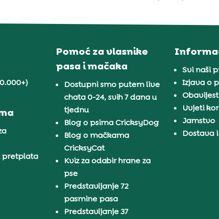
Pomoć za vlasnike
Informac
pasa i mačaka
Svi naši 
30.000+)
Izjava o p
Dostupni smo putem live
Obavijest
chata 0-24, svih 7 dana u
Uvjeti kor
tjednu
ama
Jamstvo
Blog o psima CricksyDog
za
Dostava i
Blog o mačkama
CricksyCat
i pretplata
Kviz za odabir hrane za
pse
Predstavljanje 72
pasmine pasa
Predstavljanje 37