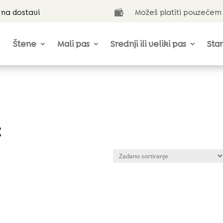
 na dostavi
Možeš platiti pouzećem

Štene
Mali pas
Srednji ili veliki pas
Star
t