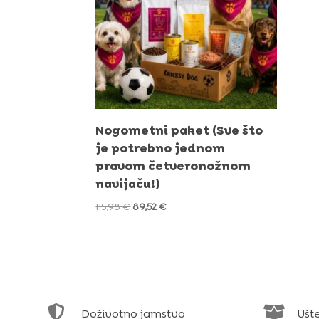
Nogometni paket (Sve što
je potrebno jednom
pravom četveronožnom
navijaču!)
Izvorna
Trenutna
115,98
€
89,52
€
cijena
cijena
bila
je:
je:
89,52 €.
115,98 €.


Doživotno jamstvo
Ušt