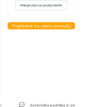
Prikaži više recenzija (1649)
Pogledat ću cijelu ponudu

m
Korisnička podrška 0–24