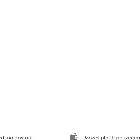

edi na dostavi
Možeš platiti pouzeće