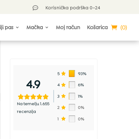
Korisnička podrška 0–24

(0)
iji pas
Mačka
Moj račun
Košarica
5
93%
4.9
4
6%
3
1%
Na temelju 1.655
2
0%
recenzija
1
0%