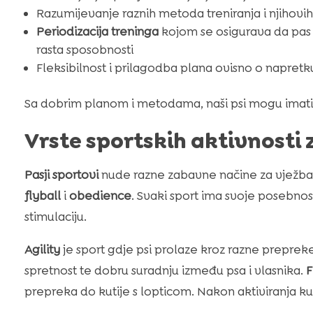
Razumijevanje raznih metoda treniranja i njihovi
Periodizacija treninga
kojom se osigurava da pas n
rasta sposobnosti
Fleksibilnost i prilagodba plana ovisno o napretk
Sa dobrim planom i metodama, naši psi mogu imati z
Vrste sportskih aktivnosti 
Pasji sportovi
nude razne zabavne načine za vježba
flyball
i
obedience
. Svaki sport ima svoje posebnost
stimulaciju.
Agility
je sport gdje psi prolaze kroz razne prepreke 
spretnost te dobru suradnju između psa i vlasnika.
F
prepreka do kutije s lopticom. Nakon aktiviranja kuti