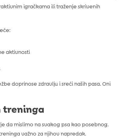
eraktivnim igračkama ili traženje skrivenih
deće:
ne aktivnosti
i
žbe doprinose zdravlju i sreći naših pasa. Oni
n treninga
 je da mislimo na svakog psa kao posebnog.
 treninga važno za njihov napredak.