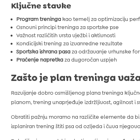
Ključne stavke
Program treninga
kao temelj za optimizaciju per
Osnovni principi treninga za sportske pse
Važnost različitih vrsta vježbi i aktivnosti
Kondicijski trening za izvanredne rezultate
Sportska ishrana pasa
za održavanje vrhunske fo
Praćenje napretka
za dugoročan uspjeh
Zašto je plan treninga važ
Razvijanje dobro osmišljenog plana treninga ključno
planom, trening unaprjeđuje izdržljivost, agilnost i 
Obratiti pažnju moramo na različite elemente da b
isplaniran trening štiti psa od ozljeda i čuva njegovo