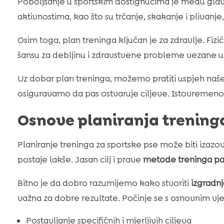
Poboljšanje u sportskim dostignućima je među gl
aktivnostima, kao što su trčanje, skakanje i plivanje
Osim toga, plan treninga ključan je za zdravlje. Fizi
šansu za debljinu i zdravstvene probleme vezane uz
Uz dobar plan treninga, možemo pratiti uspjeh naše
osiguravamo da pas ostvaruje ciljeve. Istovremeno
Osnove planiranja trening
Planiranje treninga za sportske pse može biti izaz
postaje lakše. Jasan cilj i prave
metode treninga pa
Bitno je da dobro razumijemo kako stvoriti
izgradnj
važna za dobre rezultate. Počinje se s osnovnim vje
Postavljanje specifičnih i mjerljivih ciljeva