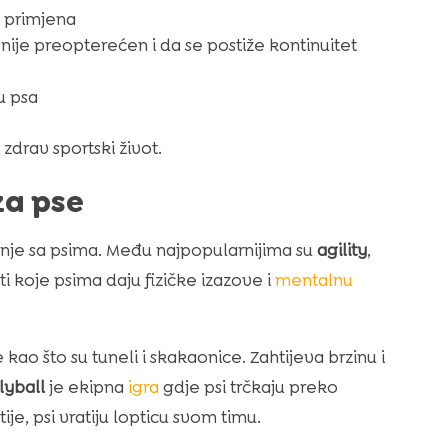
h primjena
ije preopterećen i da se postiže kontinuitet
u psa
drav sportski život.
za pse
nje sa psima. Među najpopularnijima su
agility
,
i koje psima daju fizičke izazove i
mentalnu
kao što su tuneli i skakaonice. Zahtijeva brzinu i
lyball
je ekipna
igra
gdje psi trčkaju preko
je, psi vratiju lopticu svom timu.