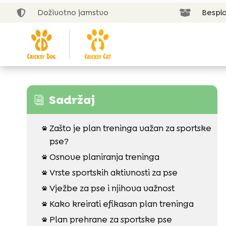
Doživotno jamstvo
Bespla


Sadržaj
i
Zašto je plan treninga važan za sportske

pse?
Osnove planiranja treninga

Vrste sportskih aktivnosti za pse

Vježbe za pse i njihova važnost

Kako kreirati efikasan plan treninga

Plan prehrane za sportske pse
