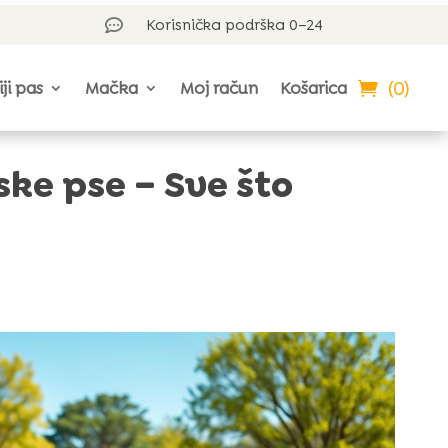
Korisnička podrška 0–24

(0)
iji pas
Mačka
Moj račun
Košarica
ske pse – Sve što