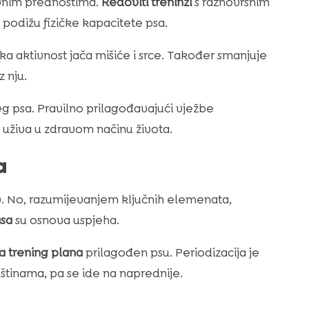
avnim prednostima.
Redoviti treninzi
s raznovrsnim
, podižu fizičke kapacitete psa.
čka aktivnost jača mišiće i srce. Također smanjuje
 nju.
g psa. Pravilno prilagođavajući vježbe
 uživa u zdravom načinu života.
a
ov. No, razumijevanjem ključnih elemenata,
sa
su osnova uspjeha.
a trening plana
prilagođen psu. Periodizacija je
štinama, pa se ide na naprednije.