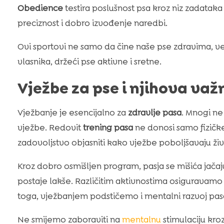
Obedience
testira poslušnost psa kroz niz zadataka
preciznost i dobro izvođenje naredbi.
Ovi sportovi ne samo da čine naše pse zdravima, već
vlasnika, držeći pse aktivne i sretne.
Vježbe za pse i njihova važ
Vježbanje je esencijalno za
zdravlje pasa
. Mnogi ne
vježbe. Redovit
trening pasa
ne donosi samo fizičke
zadovoljstvo objasniti kako vježbe poboljšavaju živ
Kroz dobro osmišljen program, pasja se mišića jača
postaje lakše. Različitim aktivnostima osiguravamo
toga, vježbanjem podstičemo i mentalni razvoj pas
Ne smijemo zaboraviti na
mentalnu
stimulaciju kro