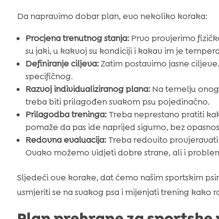
Da napravimo dobar plan, evo nekoliko koraka:
Procjena trenutnog stanja:
Prvo provjerimo fizičk
su jaki, u kakvoj su kondiciji i kakav im je tempe
Definiranje ciljeva:
Zatim postavimo jasne ciljeve.
specifičnog.
Razvoj individualiziranog plana:
Na temelju onoga 
treba biti prilagođen svakom psu pojedinačno.
Prilagodba treninga:
Treba neprestano pratiti kak
pomaže da pas ide naprijed sigurno, bez opasnost
Redovna evaluacija:
Treba redovito provjeravati 
Ovako možemo vidjeti dobre strane, ali i probleme
Sljedeći ove korake, dat ćemo našim sportskim psim
usmjeriti se na svakog psa i mijenjati trening kako r
Plan prehrane za sportske 