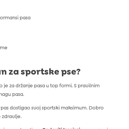
formansi pasa
rme
an za sportske pse?
 je za držanje pasa u top formi. S pravilnim
snagu pasa.
i pas dostigao svoj sportski maksimum. Dobro
 zdravlje.