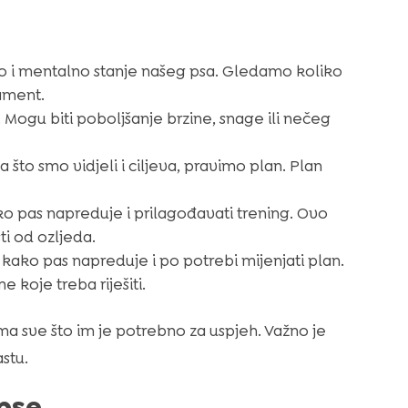
o i mentalno stanje našeg psa. Gledamo koliko
rament.
 Mogu biti poboljšanje brzine, snage ili nečeg
što smo vidjeli i ciljeva, pravimo plan. Plan
o pas napreduje i prilagođavati trening. Ovo
i od ozljeda.
kako pas napreduje i po potrebi mijenjati plan.
 koje treba riješiti.
a sve što im je potrebno za uspjeh. Važno je
astu.
pse