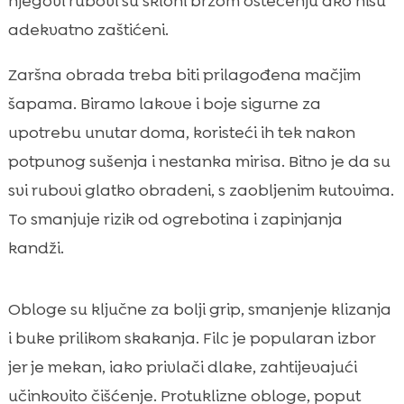
njegovi rubovi su skloni brzom oštećenju ako nisu
adekvatno zaštićeni.
Zaršna obrada treba biti prilagođena mačjim
šapama. Biramo lakove i boje sigurne za
upotrebu unutar doma, koristeći ih tek nakon
potpunog sušenja i nestanka mirisa. Bitno je da su
svi rubovi glatko obradeni, s zaobljenim kutovima.
To smanjuje rizik od ogrebotina i zapinjanja
kandži.
Obloge su ključne za bolji grip, smanjenje klizanja
i buke prilikom skakanja. Filc je popularan izbor
jer je mekan, iako privlači dlake, zahtijevajući
učinkovito čišćenje. Protuklizne obloge, poput