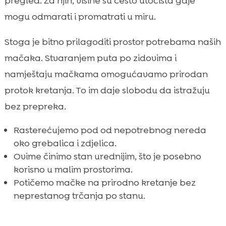
pregled. Za njih, visine su često utočišta gdje
mogu odmarati i promatrati u miru.
Stoga je bitno prilagoditi prostor potrebama naših
mačaka. Stvaranjem puta po zidovima i
namještaju mačkama omogućavamo prirodan
protok kretanja. To im daje slobodu da istražuju
bez prepreka.
Rasterećujemo pod od nepotrebnog nereda
oko grebalica i zdjelica.
Ovime činimo stan urednijim, što je posebno
korisno u malim prostorima.
Potičemo mačke na prirodno kretanje bez
neprestanog trčanja po stanu.