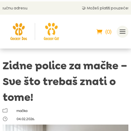
🤝 Možeš platiti pouzećem
(0)
Zidne police za mačke –
Sve što trebaš znati o
tome!
m
mačka
}
04.02.2026.