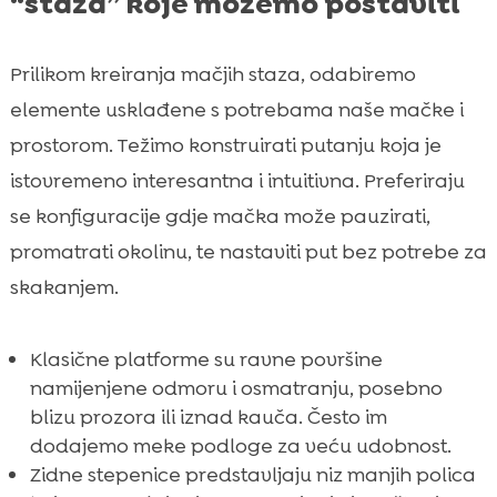
“staza” koje možemo postaviti
Prilikom kreiranja mačjih staza, odabiremo
elemente usklađene s potrebama naše mačke i
prostorom. Težimo konstruirati putanju koja je
istovremeno interesantna i intuitivna. Preferiraju
se konfiguracije gdje mačka može pauzirati,
promatrati okolinu, te nastaviti put bez potrebe za
skakanjem.
Klasične platforme su ravne površine
namijenjene odmoru i osmatranju, posebno
blizu prozora ili iznad kauča. Često im
dodajemo meke podloge za veću udobnost.
Zidne stepenice predstavljaju niz manjih polica