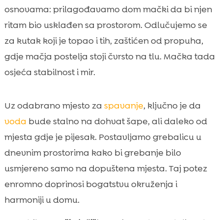
osnovama: prilagođavamo dom mački da bi njen
ritam bio usklađen sa prostorom. Odlučujemo se
za kutak koji je topao i tih, zaštićen od propuha,
gdje mačja postelja stoji čvrsto na tlu. Mačka tada
osjeća stabilnost i mir.
Uz odabrano mjesto za
spavanje
, ključno je da
voda
bude stalno na dohvat šape, ali daleko od
mjesta gdje je pijesak. Postavljamo grebalicu u
dnevnim prostorima kako bi grebanje bilo
usmjereno samo na dopuštena mjesta. Taj potez
enromno doprinosi bogatstvu okruženja i
harmoniji u domu.