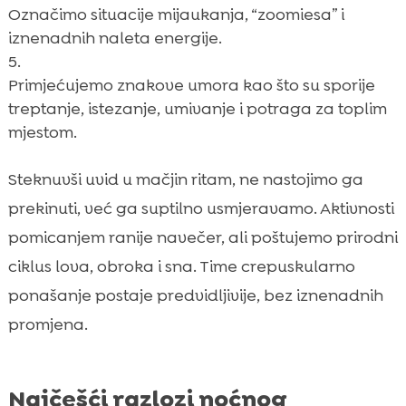
Označimo situacije mijaukanja, “zoomiesa” i
iznenadnih naleta energije.
Primjećujemo znakove umora kao što su sporije
treptanje, istezanje, umivanje i potraga za toplim
mjestom.
Steknuvši uvid u mačjin ritam, ne nastojimo ga
prekinuti, već ga suptilno usmjeravamo. Aktivnosti
pomicanjem ranije navečer, ali poštujemo prirodni
ciklus lova, obroka i sna. Time crepuskularno
ponašanje postaje predvidljivije, bez iznenadnih
promjena.
Najčešći razlozi noćnog