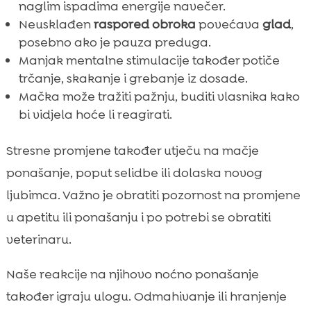
naglim ispadima energije navečer.
Neusklađen
raspored obroka
povećava
glad
,
posebno ako je pauza preduga.
Manjak mentalne stimulacije također potiče
trčanje, skakanje i grebanje iz dosade.
Mačka može tražiti pažnju, buditi vlasnika kako
bi vidjela hoće li reagirati.
Stresne promjene također utječu na mačje
ponašanje, poput selidbe ili dolaska novog
ljubimca. Važno je obratiti pozornost na promjene
u apetitu ili ponašanju i po potrebi se obratiti
veterinaru.
Naše reakcije na njihovo noćno ponašanje
također igraju ulogu. Odmahivanje ili hranjenje