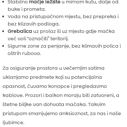
Stabilno
mačje ležište
u mirnom kutu, dalje od
buke i prometa.
Voda na pristupačnom mjestu, bez prepreka i
bez klizavih podloga.
Grebalica
uz prolaz ili uz mjesto gdje mačka
već voli “označiti” teritorij.
Sigurne zone za penjanje, bez klimavih polica i
oštrih rubova.
Za osiguranje prostora u večernjim satima
uklanjamo predmete koji su potencijalna
opasnost, čuvamo konopce i pregledavmo
kablove. Prozori i balkon moraju biti zatvoreni, a
štetne biljke van dohvata mačaka. Takvim
pristupom smanjujemo anksioznost, za nas i naše
ljubimce.