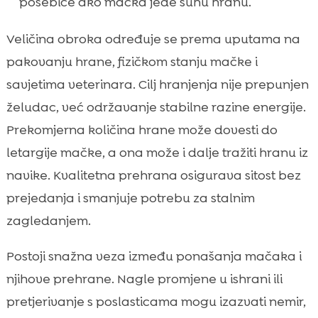
posebice ako mačka jede suhu hranu.
Veličina obroka određuje se prema uputama na
pakovanju hrane, fizičkom stanju mačke i
savjetima veterinara. Cilj hranjenja nije prepunjen
želudac, već održavanje stabilne razine energije.
Prekomjerna količina hrane može dovesti do
letargije mačke, a ona može i dalje tražiti hranu iz
navike. Kvalitetna prehrana osigurava sitost bez
prejedanja i smanjuje potrebu za stalnim
zagledanjem.
Postoji snažna veza između ponašanja mačaka i
njihove prehrane. Nagle promjene u ishrani ili
pretjerivanje s poslasticama mogu izazvati nemir,