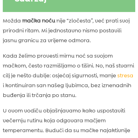
Zašto je večernja rutina važna za mačke u
Možda
mačka noću
nije “zločesta”, već prati svoj

kućanstvu
prirodni ritam. Mi jednostavno nismo postavili
Kako prepoznajemo prirodni ritam naše

jasnu granicu za vrijeme odmora.
mačke (budnost, lov, odmor)
Najčešći razlozi noćnog mijaukanja i
Kada želimo provesti mirnu noć sa svojom

“zoomiesa”
mačkom, često razmišljamo o tišini. No, naš stvarni
Priprema prostora za mirnu večer i sigurnu

cilj je nešto dublje: osjećaj sigurnosti, manje
stresa
noć
i kontinuiran san našeg ljubimca, bez iznenadnih
uspostavljanje večernje rutine mačke

buđenja ili trčanja po stanu.
Večernja igra kao ključ: trošenje energije

prije spavanja
U ovom vodiču objašnjavamo kako uspostaviti
Hranjenje navečer: raspored obroka i

večernju rutinu koja odgovara mačjem
veličina porcija
temperamentu. Budući da su mačke najaktivnije
CricksyCat kao dio rutine: kvalitetna
