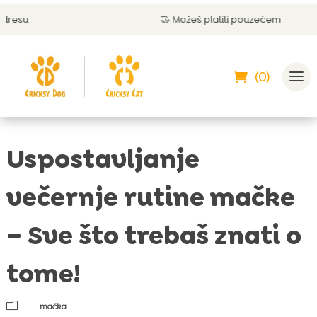
🤝 Možeš platiti pouzećem
(0)
Uspostavljanje
večernje rutine mačke
– Sve što trebaš znati o
tome!
m
mačka