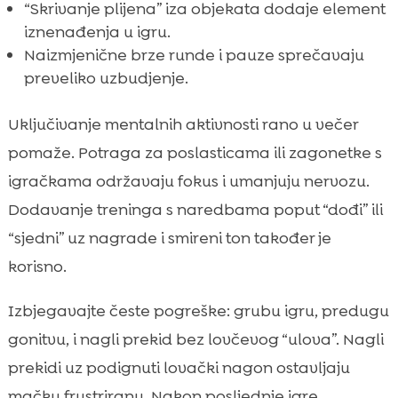
“Skrivanje plijena” iza objekata dodaje element
iznenađenja u igru.
Naizmjenične brze runde i pauze sprečavaju
preveliko uzbudjenje.
Uključivanje mentalnih aktivnosti rano u večer
pomaže. Potraga za poslasticama ili zagonetke s
igračkama održavaju fokus i umanjuju nervozu.
Dodavanje treninga s naredbama poput “dođi” ili
“sjedni” uz nagrade i smireni ton također je
korisno.
Izbjegavajte česte pogreške: grubu igru, predugu
gonitvu, i nagli prekid bez lovčevog “ulova”. Nagli
prekidi uz podignuti lovački nagon ostavljaju
mačku frustriranu. Nakon posljednje igre,