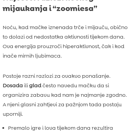
mijaukanja i “zoomiesa”
Noću, kad mačke iznenada trče i mijauču, obično
to dolazi od nedostatka aktivnosti tijekom dana.
Ova energija prouzroči hiperaktivnost, čak i kod
inače mirnih ljubimaca.
Postoje razni razlozi za ovakvo ponašanje.
Dosada
ili
glad
često navedu mačku da si
organizira zabavu kad nam je najmanje zgodno.
A njeni glasni zahtjevi za pažnjom tada postaju
uporniji.
Premalo igre i lova tijekom dana rezultira