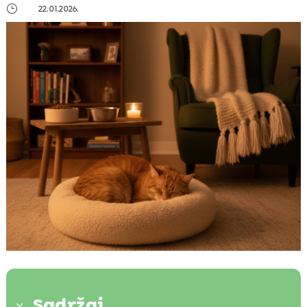
}
22.01.2026.
Sadržaj
3