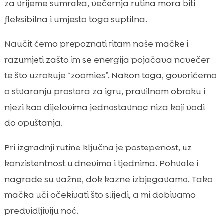
za vrijeme sumraka, večernja rutina mora biti
prehrana bez nepotrebnih okidača
fleksibilna i umjesto toga suptilna.
Rutina njege prije spavanja: četkanje, zubi i

“mini wellness”
Naučit ćemo prepoznati ritam naše mačke i
Higijena pijeska i mirisi u domu: kako noć

razumjeti zašto im se energija pojačava navečer
učiniti ugodnijom
te što uzrokuje “zoomies”. Nakon toga, govorićemo
Nagrade, smirivanje i “signal za kraj dana”

o stvaranju prostora za igru, pravilnom obroku i
Prilagodba rutine prema dobi i karakteru

njezi kao dijelovima jednostavnog niza koji vodi
mačke
do opuštanja.
Kako mjerimo uspjeh i fino podešavamo

rutinu bez frustracije
Pri izgradnji rutine ključna je postepenost, uz
Zaključak

konzistentnost u dnevima i tjednima. Pohvale i
FAQ

nagrade su važne, dok kazne izbjegavamo. Tako
mačka uči očekivati što slijedi, a mi dobivamo
predvidljiviju noć.