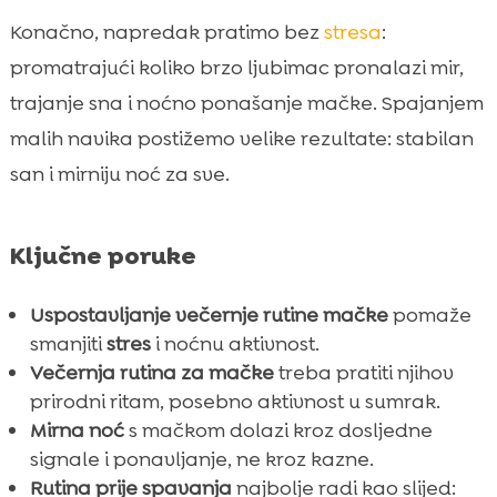
Konačno, napredak pratimo bez
stresa
:
promatrajući koliko brzo ljubimac pronalazi mir,
trajanje sna i noćno ponašanje mačke. Spajanjem
malih navika postižemo velike rezultate: stabilan
san i mirniju noć za sve.
Ključne poruke
Uspostavljanje večernje rutine mačke
pomaže
smanjiti
stres
i noćnu aktivnost.
Večernja rutina za mačke
treba pratiti njihov
prirodni ritam, posebno aktivnost u sumrak.
Mirna noć
s mačkom dolazi kroz dosljedne
signale i ponavljanje, ne kroz kazne.
Rutina prije spavanja
najbolje radi kao slijed: