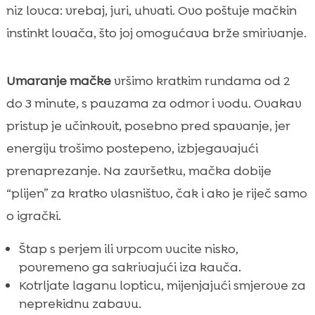
niz lovca: vrebaj, juri, uhvati. Ovo poštuje mačkin
instinkt lovača, što joj omogućava brže smirivanje.
Umaranje mačke
vršimo kratkim rundama od 2
do 3 minute, s pauzama za odmor i vodu. Ovakav
pristup je učinkovit, posebno pred spavanje, jer
energiju trošimo postepeno, izbjegavajući
prenaprezanje. Na završetku, mačka dobije
“plijen” za kratko vlasništvo, čak i ako je riječ samo
o igrački.
Štap s perjem ili vrpcom vucite nisko,
povremeno ga sakrivajući iza kauča.
Kotrljate laganu lopticu, mijenjajući smjerove za
neprekidnu zabavu.