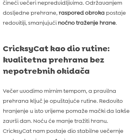
čineći večeri nepredvidljivima. Održavanjem
dosljedne prehrane,
raspored obroka
postaje
redovitiji, smanjujući
noćno traženje hrane
.
CricksyCat kao dio rutine:
kvalitetna prehrana bez
nepotrebnih okidača
Večer uvodimo mirnim tempom, a pravilna
prehrana ključ je opuštajuće rutine. Redovito
hranjenje u isto vrijeme pomaže mački da lakše
završi dan. Noću će manje tražiti hranu.
CricksyCat nam postaje dio stabilne večernje