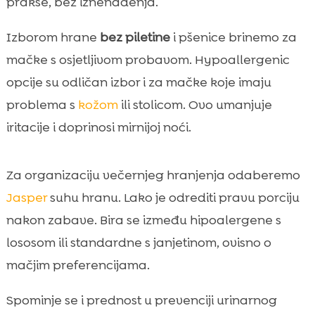
prakse, bez iznenađenja.
Izborom hrane
bez piletine
i pšenice brinemo za
mačke s osjetljivom probavom. Hypoallergenic
opcije su odličan izbor i za mačke koje imaju
problema s
kožom
ili stolicom. Ovo umanjuje
iritacije i doprinosi mirnijoj noći.
Za organizaciju večernjeg hranjenja odaberemo
Jasper
suhu hranu. Lako je odrediti pravu porciju
nakon zabave. Bira se između hipoalergene s
lososom ili standardne s janjetinom, ovisno o
mačjim preferencijama.
Spominje se i prednost u prevenciji urinarnog