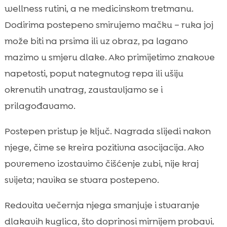
wellness rutini, a ne medicinskom tretmanu.
Dodirima postepeno smirujemo mačku – ruka joj
može biti na prsima ili uz obraz, pa lagano
mazimo u smjeru dlake. Ako primijetimo znakove
napetosti, poput nategnutog repa ili ušiju
okrenutih unatrag, zaustavljamo se i
prilagođavamo.
Postepen pristup je ključ. Nagrada slijedi nakon
njege, čime se kreira pozitivna asocijacija. Ako
povremeno izostavimo čišćenje zubi, nije kraj
svijeta; navika se stvara postepeno.
Redovita večernja njega smanjuje i stvaranje
dlakavih kuglica, što doprinosi mirnijem probavi.