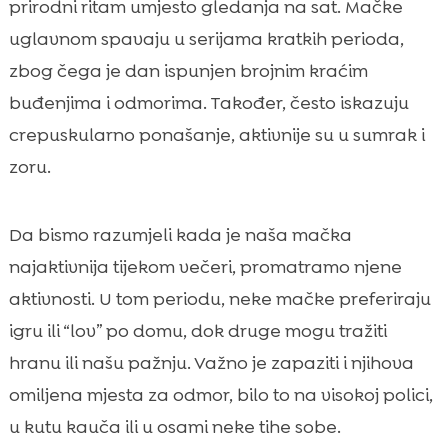
prirodni ritam umjesto gledanja na sat. Mačke
uglavnom spavaju u serijama kratkih perioda,
zbog čega je dan ispunjen brojnim kraćim
buđenjima i odmorima. Također, često iskazuju
crepuskularno ponašanje, aktivnije su u sumrak i
zoru.
Da bismo razumjeli kada je naša mačka
najaktivnija tijekom večeri, promatramo njene
aktivnosti. U tom periodu, neke mačke preferiraju
igru ili “lov” po domu, dok druge mogu tražiti
hranu ili našu pažnju. Važno je zapaziti i njihova
omiljena mjesta za odmor, bilo to na visokoj polici,
u kutu kauča ili u osami neke tihe sobe.