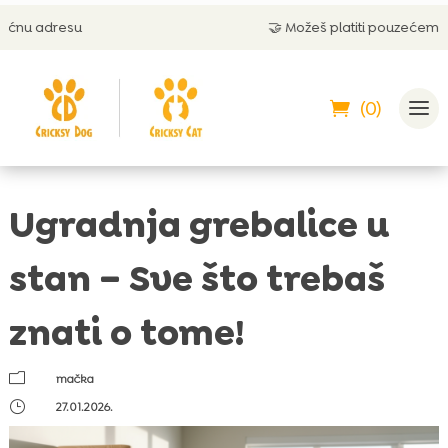
🤝 Možeš platiti pouzećem
(0)
Ugradnja grebalice u
stan – Sve što trebaš
znati o tome!
m
mačka
}
27.01.2026.