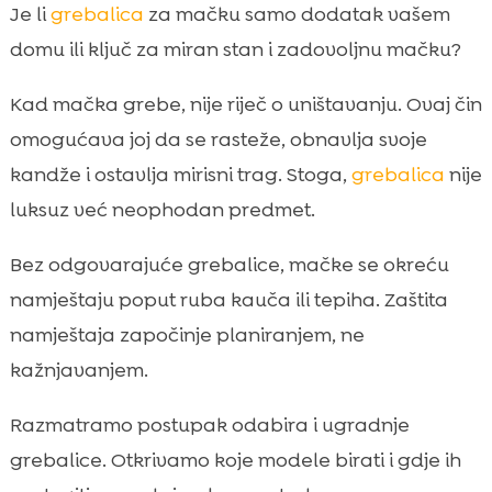
Zašto nam je grebalica važna u stanu s
Je li
grebalica
za mačku samo dodatak vašem

mačkom
domu ili ključ za miran stan i zadovoljnu mačku?
Kako odabrati idealnu grebalicu za naš

Kad mačka grebe, nije riječ o uništavanju. Ovaj čin
stan
Gdje postaviti grebalicu da je mačka
omogućava joj da se rasteže, obnavlja svoje

stvarno koristi
kandže i ostavlja mirisni trag. Stoga,
grebalica
nije
ugradnja grebalice u stan: planiranje prije

luksuz već neophodan predmet.
montaže
Vrste grebalica i što to znači za ugradnju
Bez odgovarajuće grebalice, mačke se okreću

Alati i priprema: što nam treba za sigurnu
namještaju poput ruba kauča ili tepiha. Zaštita

montažu
namještaja započinje planiranjem, ne
Montaža samostojeće grebalice korak po

kažnjavanjem.
korak
Ugradnja zidne grebalice bez oštećenja i
Razmatramo postupak odabira i ugradnje

uz pravilno učvršćenje
grebalice. Otkrivamo koje modele birati i gdje ih
Ugradnja grebalice uz strop: kada ima
