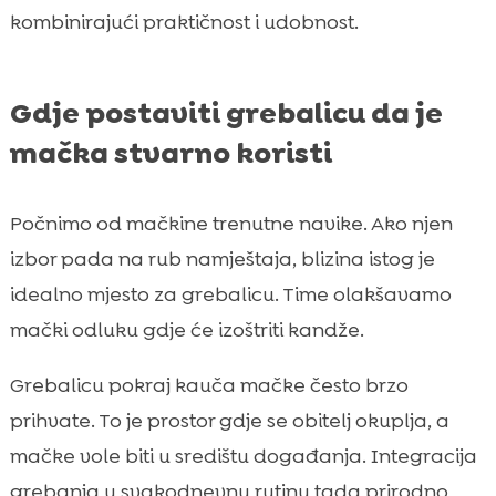
kombinirajući praktičnost i udobnost.
Gdje postaviti grebalicu da je
mačka stvarno koristi
Počnimo od mačkine trenutne navike. Ako njen
izbor pada na rub namještaja, blizina istog je
idealno mjesto za grebalicu. Time olakšavamo
mački odluku gdje će izoštriti kandže.
Grebalicu pokraj kauča mačke često brzo
prihvate. To je prostor gdje se obitelj okuplja, a
mačke vole biti u središtu događanja. Integracija
grebanja u svakodnevnu rutinu tada prirodno