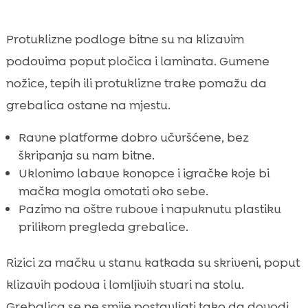
Protuklizne podloge bitne su na klizavim
podovima poput pločica i laminata. Gumene
nožice, tepih ili protuklizne trake pomažu da
grebalica ostane na mjestu.
Ravne platforme dobro učvršćene, bez
škripanja su nam bitne.
Uklonimo labave konopce i igračke koje bi
mačka mogla omotati oko sebe.
Pazimo na oštre rubove i napuknutu plastiku
prilikom pregleda grebalice.
Rizici za mačku u stanu katkada su skriveni, poput
klizavih podova i lomljivih stvari na stolu.
Grebalica se ne smije postavljati tako da dovodi