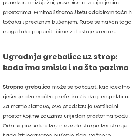
ponekad neizbježni, posebice u iznajmljenim
prostorima. Minimaliziramo štetu odabirom tačnih
točaka i preciznim bušenjem. Rupe se nakon toga
mogu lako popuniti, čime zid ostaje uredan.
Ugradnja grebalice uz strop:
kada ima smisla i na što pazimo
Stropna grebalica
može se pokazati kao idealno
rješenje ako mačka preferira visoku perspektivu.
Za manje stanove, ovo predstavlja vertikalni
prostor koji ne zauzima vrijedan prostor na podu.
Odabir grebalice koja seže do stropa koristan je
kada izbjegavamo bušenje zida. Važno je