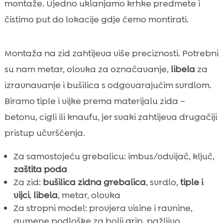
montaže. Ujedno uklanjamo krhke predmete i
čistimo put do lokacije gdje ćemo montirati.
Montaža na zid zahtijeva više preciznosti. Potrebni
su nam metar, olovka za označavanje,
libela
za
izravnavanje i bušilica s odgovarajućim svrdlom.
Biramo tiple i vijke prema materijalu zida –
betonu, cigli ili knaufu, jer svaki zahtijeva drugačiji
pristup učvršćenja.
Za samostojeću grebalicu: imbus/odvijač, ključ,
zaštita poda
Za zid:
bušilica zidna grebalica
, svrdlo,
tiple i
vijci
,
libela
, metar, olovka
Za stropni model: provjera visine i ravnine,
gumene podloške za bolji grip, pažljivo