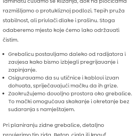
laminatu čuvamo se klizanja, dok na pločicama
razmišljamo o protukliznoj podlozi. Tepih pruža
stabilnost, ali privlači dlake i prašinu. Stoga
odaberemo mjesto koje ćemo lako održavati
čistim.
Grebalicu postavljamo daleko od radijatora i
zavjesa kako bismo izbjegli pregrijavanje i
zapinjanje.
Osiguravamo da su utičnice i kablovi izvan
dohvata, spriječavajući mačku da ih grize.
Zaokružujemo dovoljno prostora oko grebalice.
To mački omogućava skakanje i okretanje bez
sudaranja s namještajem.
Pri planiranju zidne grebalice, detaljno
provjerimo tip zida. Beton, cigla ili knauf