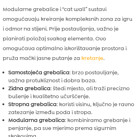
Modularne grebalice i “cat wall” sustavi
omogućavaju kreiranje kompleksnih zona za igru
i odmor na stijeni. Prije postavljanja, važno je
planirati položaj svakog elementa. Ovo
omogućava optimalno iskorištavanje prostora i
pruža mački jasne putanje za
kretanje
.
Samostojeća grebalica
: brzo postavljanje,
važna protukliznost i dobra baza.
Zidna grebalica
: štedi mjesto, ali traži precizno
bušenje i kvalitetno učvršćenje.
Stropna grebalica
: koristi visinu, ključno je ravno
zatezanje između poda i stropa.
Modularna grebalica
: kombiniramo grebanje i
penjanje, pa sve mjerimo prema sigurnim
skokovima.