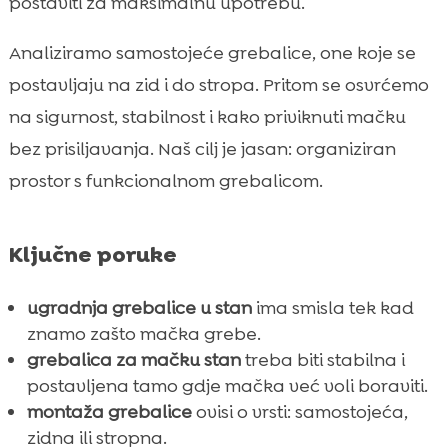
postaviti za maksimalnu upotrebu.
smisla i na što pazimo
Sigurnost u stanu: stabilnost, protukliznost i
Analiziramo samostojeće grebalice, one koje se

rizici
postavljaju na zid i do stropa. Pritom se osvrćemo
Kako naučiti mačku da koristi grebalicu

na sigurnost, stabilnost i kako priviknuti mačku
(bez prisile)
bez prisiljavanja. Naš cilj je jasan: organiziran
Održavanje grebalice: čišćenje, zamjena

prostor s funkcionalnom grebalicom.
sisala i produljenje vijeka
Grebalica i suživot u manjem prostoru:

rješenja za garsonijere i stanove
Ključne poruke
Prehrana i navike: kako CricksyCat

podržava našu mačku u stanu
ugradnja grebalice u stan
ima smisla tek kad
znamo zašto mačka grebe.
Higijena uz grebalicu: pijesak Purrfect Life i

grebalica za mačku stan
treba biti stabilna i
kontrola mirisa u stanu
postavljena tamo gdje mačka već voli boraviti.
Zaključak

montaža grebalice
ovisi o vrsti: samostojeća,
FAQ

zidna ili stropna.