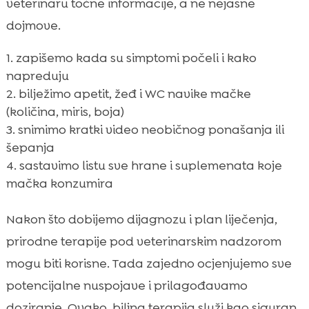
veterinaru točne informacije, a ne nejasne
dojmove.
zapišemo kada su simptomi počeli i kako
napreduju
bilježimo apetit, žeđ i WC navike mačke
(količina, miris, boja)
snimimo kratki video neobičnog ponašanja ili
šepanja
sastavimo listu sve hrane i suplemenata koje
mačka konzumira
Nakon što dobijemo dijagnozu i plan liječenja,
prirodne terapije pod veterinarskim nadzorom
mogu biti korisne. Tada zajedno ocjenjujemo sve
potencijalne nuspojave i prilagođavamo
doziranje. Ovako, biljna terapija služi kao siguran