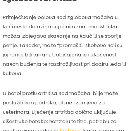
Primjećivanje bolova kod zglobova mačaka u
kući često dolazi sa suptilnim znacima. Mačka
možda izbjegava skakanje na kauč ili se sporije
penje. Također, može “promašiti” skokove koji su
joj ranije bili lagani. Uobičajena je i ukočenost
nakon buđenja te razdražljivost pri dodiru leđa ili
kukova.
U borbi protiv artritisa kod mačaka, bilje može
poslužiti kao podrška, ali ne i zamjena za
veterinara. Liječenje artritisa obično uključuje
višestruke korake: kontrolu težine, potrebu za
analgezijom i redovito
kretanje
. Naša je namjera