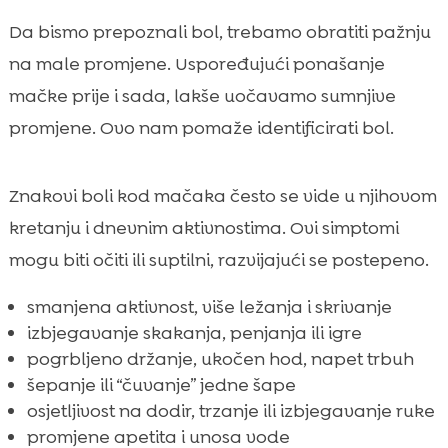
Da bismo prepoznali bol, trebamo obratiti pažnju
na male promjene. Uspoređujući ponašanje
mačke prije i sada, lakše uočavamo sumnjive
promjene. Ovo nam pomaže identificirati bol.
Znakovi boli kod mačaka često se vide u njihovom
kretanju i dnevnim aktivnostima. Ovi simptomi
mogu biti očiti ili suptilni, razvijajući se postepeno.
smanjena aktivnost, više ležanja i skrivanje
izbjegavanje skakanja, penjanja ili igre
pogrbljeno držanje, ukočen hod, napet trbuh
šepanje ili “čuvanje” jedne šape
osjetljivost na dodir, trzanje ili izbjegavanje ruke
promjene apetita i unosa vode