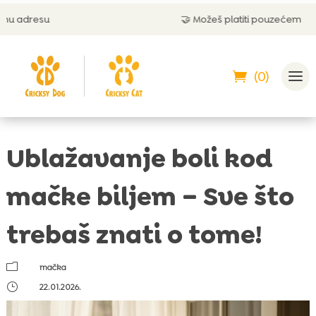
🤝 Možeš platiti pouzećem
(0)
Ublažavanje boli kod
mačke biljem – Sve što
trebaš znati o tome!
m
mačka
}
22.01.2026.