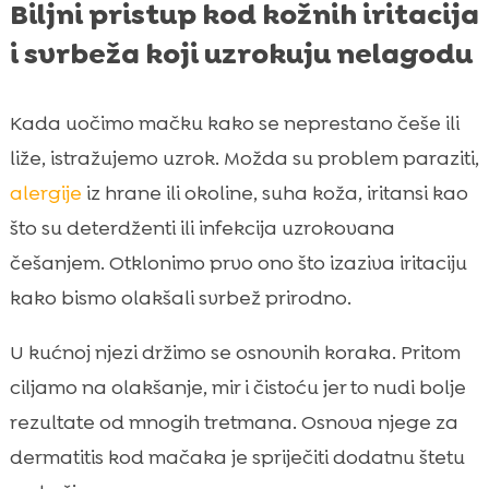
Biljni pristup kod kožnih iritacija
i svrbeža koji uzrokuju nelagodu
Kada uočimo mačku kako se neprestano češe ili
liže, istražujemo uzrok. Možda su problem paraziti,
alergije
iz hrane ili okoline, suha koža, iritansi kao
što su deterdženti ili infekcija uzrokovana
češanjem. Otklonimo prvo ono što izaziva iritaciju
kako bismo olakšali svrbež prirodno.
U kućnoj njezi držimo se osnovnih koraka. Pritom
ciljamo na olakšanje, mir i čistoću jer to nudi bolje
rezultate od mnogih tretmana. Osnova njege za
dermatitis kod mačaka je spriječiti dodatnu štetu