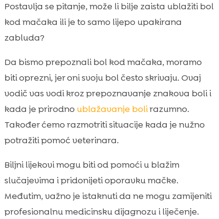
Zašto mačke skrivaju bol i kako je možemo
Postavlja se pitanje, može li bilje zaista ublažiti bol

prepoznati
kod mačaka ili je to samo lijepo upakirana
Najčešći uzroci boli kod mačaka u kućnim

zabluda?
uvjetima
Kada prvo idemo veterinaru prije biljnog
Da bismo prepoznali bol kod mačaka, moramo

pristupa
biti oprezni, jer oni svoju bol često skrivaju. Ovaj
Sigurnost prije svega: bilje koje je opasno ili

vodič vas vodi kroz prepoznavanje znakova boli i
otrovno za mačke
kada je prirodno
ublažavanje boli
razumno.
ublažavanje boli kod mačke biljem

Također ćemo razmotriti situacije kada je nužno
Biljni pristup kod bolnih zglobova i artritisa

potražiti pomoć veterinara.
Prirodna podrška kod probavnih tegoba i

grčeva
Biljni lijekovi mogu biti od pomoći u blažim
Biljni pristup kod kožnih iritacija i svrbeža

slučajevima i pridonijeti oporavku mačke.
koji uzrokuju nelagodu
Međutim, važno je istaknuti da ne mogu zamijeniti
Stres, tjeskoba i bol: kako ih povezujemo i

profesionalnu medicinsku dijagnozu i liječenje.
smanjujemo