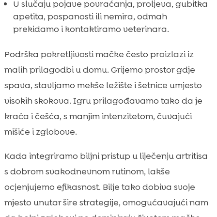
U slučaju pojave povraćanja, proljeva, gubitka
apetita, pospanosti ili nemira, odmah
prekidamo i kontaktiramo veterinara.
Podrška pokretljivosti mačke često proizlazi iz
malih prilagodbi u domu. Grijemo prostor gdje
spava, stavljamo mekše ležište i šetnice umjesto
visokih skokova. Igru prilagođavamo tako da je
kraća i češća, s manjim intenzitetom, čuvajući
mišiće i zglobove.
Kada integriramo biljni pristup u liječenju artritisa
s dobrom svakodnevnom rutinom, lakše
ocjenjujemo efikasnost. Bilje tako dobiva svoje
mjesto unutar šire strategije, omogućavajući nam