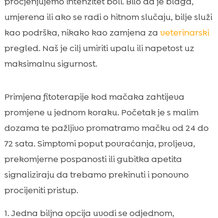
procjenjujemo intenzitet boli. Bilo da je blaga,
umjerena ili ako se radi o hitnom slučaju, bilje služi
kao podrška, nikako kao zamjena za
veterinarski
pregled. Naš je cilj umiriti upalu ili napetost uz
maksimalnu sigurnost.
Primjena fitoterapije kod mačaka zahtijeva
promjene u jednom koraku. Početak je s malim
dozama te pažljivo promatramo mačku od 24 do
72 sata. Simptomi poput povraćanja, proljeva,
prekomjerne pospanosti ili gubitka apetita
signaliziraju da trebamo prekinuti i ponovno
procijeniti pristup.
Jedna biljna opcija uvodi se odjednom,