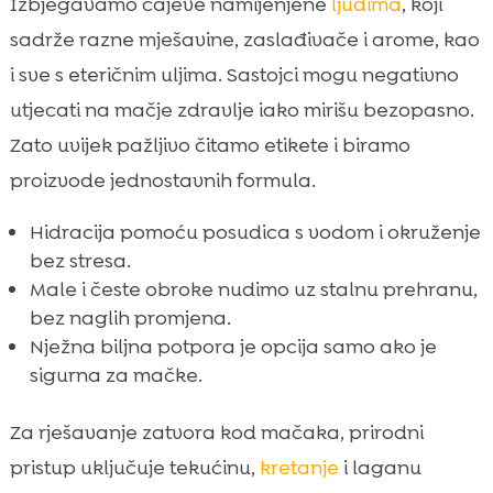
Izbjegavamo čajeve namijenjene
ljudima
, koji
sadrže razne mješavine, zaslađivače i arome, kao
i sve s eteričnim uljima. Sastojci mogu negativno
utjecati na mačje zdravlje iako mirišu bezopasno.
Zato uvijek pažljivo čitamo etikete i biramo
proizvode jednostavnih formula.
Hidracija pomoću posudica s vodom i okruženje
bez stresa.
Male i česte obroke nudimo uz stalnu prehranu,
bez naglih promjena.
Nježna biljna potpora je opcija samo ako je
sigurna za mačke.
Za rješavanje zatvora kod mačaka, prirodni
pristup uključuje tekućinu,
kretanje
i laganu