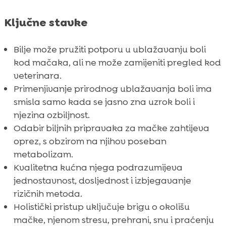
Ključne stavke
Bilje može pružiti potporu u ublažavanju boli
kod mačaka, ali ne može zamijeniti pregled kod
veterinara.
Primenjivanje prirodnog ublažavanja boli ima
smisla samo kada se jasno zna uzrok boli i
njezina ozbiljnost.
Odabir biljnih pripravaka za mačke zahtijeva
oprez, s obzirom na njihov poseban
metabolizam.
Kvalitetna kućna njega podrazumijeva
jednostavnost, dosljednost i izbjegavanje
rizičnih metoda.
Holistički pristup uključuje brigu o okolišu
mačke, njenom stresu, prehrani, snu i praćenju