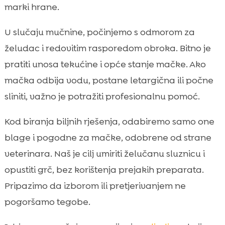
marki hrane.
U slučaju mučnine, počinjemo s odmorom za
želudac i redovitim rasporedom obroka. Bitno je
pratiti unosa tekućine i opće stanje mačke. Ako
mačka odbija vodu, postane letargična ili počne
sliniti, važno je potražiti profesionalnu pomoć.
Kod biranja biljnih rješenja, odabiremo samo one
blage i pogodne za mačke, odobrene od strane
veterinara. Naš je cilj umiriti želučanu sluznicu i
opustiti grč, bez korištenja prejakih preparata.
Pripazimo da izborom ili pretjerivanjem ne
pogoršamo tegobe.