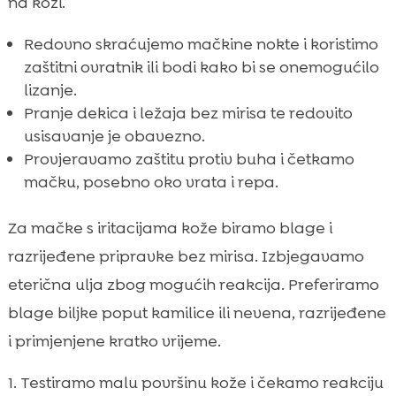
na koži.
Redovno skraćujemo mačkine nokte i koristimo
zaštitni ovratnik ili bodi kako bi se onemogućilo
lizanje.
Pranje dekica i ležaja bez mirisa te redovito
usisavanje je obavezno.
Provjeravamo zaštitu protiv buha i četkamo
mačku, posebno oko vrata i repa.
Za mačke s iritacijama kože biramo blage i
razrijeđene pripravke bez mirisa. Izbjegavamo
eterična ulja zbog mogućih reakcija. Preferiramo
blage biljke poput kamilice ili nevena, razrijeđene
i primjenjene kratko vrijeme.
Testiramo malu površinu kože i čekamo reakciju