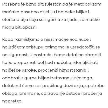
Posebno je bitno biti svjestan da je metabolizam
Kako pripremamo i doziramo biljne

mačaka posebno osjetljiv i da neke biljke i
pripravke na siguran način
eterična ulja koja su sigurna za ljude, za mačke
Toplina, hladni oblozi i druge kućne

metode uz bilje
mogu biti opasni.
Prehrana kao temelj oporavka: gdje se

Kada razmišljamo o njezi mačke kod kuće i
prirodno uklapa CricksyCat
holističkom pristupu, primarno je usredotočiti se
Higijena i oporavak bez stresa: Purrfect Life

pijesak u svakodnevici
na sigurnost. U nastavku ćemo detaljno obraditi
Plan praćenja: kako bilježimo napredak i
kako prepoznati bol kod mačaka, identificirati

prilagođavamo pristup
najčešće uzroke, procijeniti hitnost stanja i
Zaključak

odabrati sigurne biljne tretmane. Osim toga,
FAQ

dotaknut ćemo se i pravilnog doziranja, upotrebe
obloga, prehrane, održavanje čistoće i praćenja
napretka.