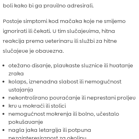
boli kako bi ga pravilno adresirali.
Postoje simptomi kod mačaka koje ne smijemo
ignorirati ili čekati. U tim slučajevima, hitna
reakcija prema veterinaru ili službi za hitne
slučajeve je obavezna.
otežano disanje, plavkaste sluznice ili hvatanje
zraka
kolaps, iznenadna slabost ili nemogućnost
ustajanja
nekontrolirano povraćanje ili neprestani proljev
krv u mokraći ili stolici
nemogućnost mokrenja ili bolno, učestalo
pokušavanje
nagla jaka letargija ili potpuna
nezainteresiranost za okolinu