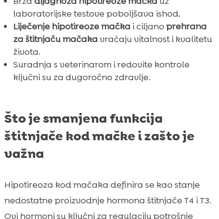
Brza
dijagnoza hipotireoze mačka
uz
laboratorijske testove poboljšava ishod.
Liječenje hipotireoze mačka
i ciljano
prehrana
za štitnjaču mačaka
vraćaju vitalnost i kvalitetu
života.
Suradnja s veterinarom i redovite kontrole
ključni su za dugoročno zdravlje.
Što je smanjena funkcija
štitnjače kod mačke i zašto je
važna
Hipotireoza kod mačaka definira se kao stanje
nedostatne proizvodnje hormona štitnjače T4 i T3.
Ovi hormoni su ključni za regulaciju potrošnje