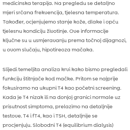
medicinska terapija. Na pregledu se detaljno
mjeri srčana frekvencija, tjelesna temperatura.
Također, ocjenjujemo stanje kože, dlake i opću
tjelesnu kondiciju životinje. Ove informacije
ključne su u usmjeravanju prema točnoj dijagnozi,
u ovom slučaju, hipotireoza mačaka.
Slijedi temeljita analiza krvi kako bismo pregledali
funkciju štitnjače kod mačke. Pritom se najprije
fokusiramo na ukupni T4 kao početni screening.
Kada je T4 nizak ili na donjoj granici normale uz
prisutnost simptoma, prelazimo na detaljnije
testove. T4 i fT4, kao i TSH, detaljnije se
procjenjuju. Slobodni T4 (equilibrium dialysis)