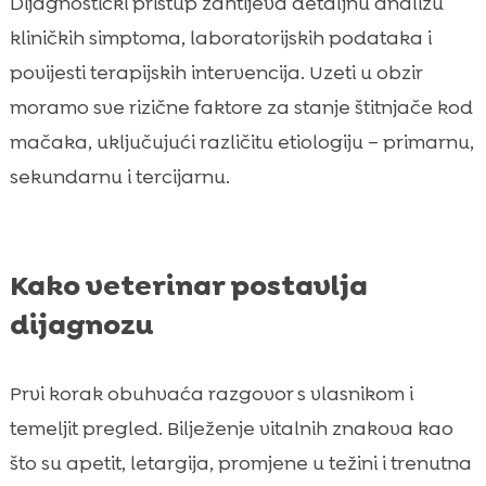
Dijagnostički pristup zahtijeva detaljnu analizu
kliničkih simptoma, laboratorijskih podataka i
povijesti terapijskih intervencija. Uzeti u obzir
moramo sve rizične faktore za stanje štitnjače kod
mačaka, uključujući različitu etiologiju – primarnu,
sekundarnu i tercijarnu.
Kako veterinar postavlja
dijagnozu
Prvi korak obuhvaća razgovor s vlasnikom i
temeljit pregled. Bilježenje vitalnih znakova kao
što su apetit, letargija, promjene u težini i trenutna