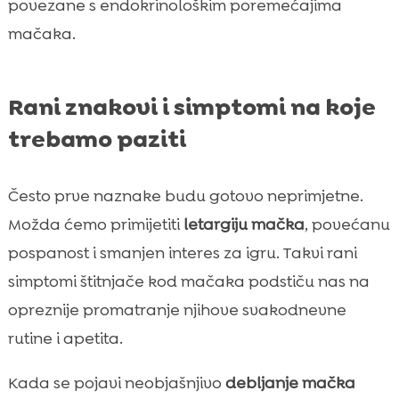
povezane s endokrinološkim poremećajima
mačaka.
Rani znakovi i simptomi na koje
trebamo paziti
Često prve naznake budu gotovo neprimjetne.
Možda ćemo primijetiti
letargiju mačka
, povećanu
pospanost i smanjen interes za igru. Takvi rani
simptomi štitnjače kod mačaka podstiču nas na
opreznije promatranje njihove svakodnevne
rutine i apetita.
Kada se pojavi neobjašnjivo
debljanje mačka