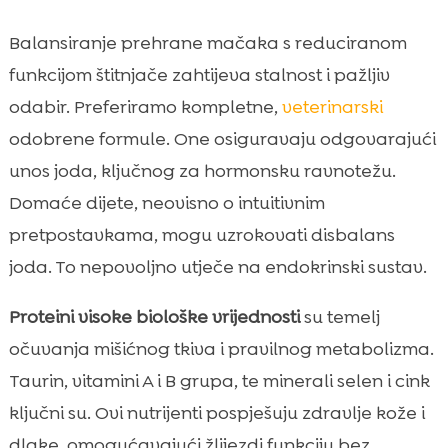
Balansiranje prehrane mačaka s reduciranom
funkcijom štitnjače zahtijeva stalnost i pažljiv
odabir. Preferiramo kompletne,
veterinarski
odobrene formule. One osiguravaju odgovarajući
unos joda, ključnog za hormonsku ravnotežu.
Domaće dijete, neovisno o intuitivnim
pretpostavkama, mogu uzrokovati disbalans
joda. To nepovoljno utječe na endokrinski sustav.
Proteini visoke biološke vrijednosti
su temelj
očuvanja mišićnog tkiva i pravilnog metabolizma.
Taurin, vitamini A i B grupa, te minerali selen i cink
ključni su. Ovi nutrijenti pospješuju zdravlje kože i
dlake, omogućavajući žlijezdi funkciju bez