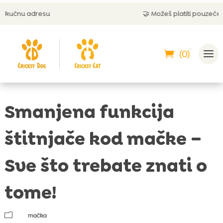
🤝 Možeš platiti pouzećem
(0)
Smanjena funkcija
štitnjače kod mačke –
Sve što trebate znati o
tome!
m
mačka