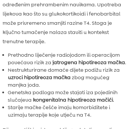
određenim prehrambenim navikama. Upotreba
lijekova kao što su glukokortikoidi i fenobarbital
može privremeno smanjiti razine T4. Stoga je
ključno tumačenje nalaza staviti u kontekst
trenutne terapije.
Prethodno liječenje radiojodom ili operacijom
povećava rizik za
jatrogena hipotireoza mačka
.
Nestrukturirane domaće dijete podižu rizik za
uzroci hipotireoza mačka
zbog mogućeg
manjka joda.
Genetska podloga može stajati iza pojedinih
slučajeva
kongenitalna hipotireoza mačići
.
Starije mačke češće imaju komorbiditete i
uzimaju terapije koje utječu na T4.