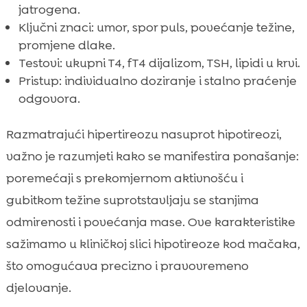
jatrogena.
Ključni znaci: umor, spor puls, povećanje težine,
promjene dlake.
Testovi: ukupni T4, fT4 dijalizom, TSH, lipidi u krvi.
Pristup: individualno doziranje i stalno praćenje
odgovora.
Razmatrajući hipertireozu nasuprot hipotireozi,
važno je razumjeti kako se manifestira ponašanje:
poremećaji s prekomjernom aktivnošću i
gubitkom težine suprotstavljaju se stanjima
odmirenosti i povećanja mase. Ove karakteristike
sažimamo u kliničkoj slici hipotireoze kod mačaka,
što omogućava precizno i pravovremeno
djelovanje.