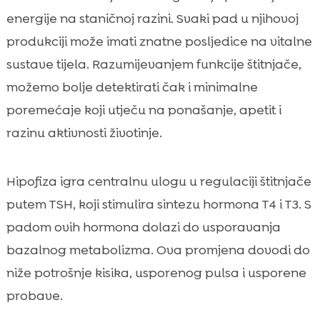
energije na staničnoj razini. Svaki pad u njihovoj
produkciji može imati znatne posljedice na vitalne
sustave tijela. Razumijevanjem funkcije štitnjače,
možemo bolje detektirati čak i minimalne
poremećaje koji utječu na ponašanje, apetit i
razinu aktivnosti životinje.
Hipofiza igra centralnu ulogu u regulaciji štitnjače
putem TSH, koji stimulira sintezu hormona T4 i T3. S
padom ovih hormona dolazi do usporavanja
bazalnog metabolizma. Ova promjena dovodi do
niže potrošnje kisika, usporenog pulsa i usporene
probave.