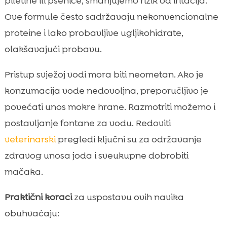
piletine ili pšenice, smanjujemo rizik od iritacija.
Ove formule često sadržavaju nekonvencionalne
proteine i lako probavljive ugljikohidrate,
olakšavajući probavu.
Pristup svježoj vodi mora biti neometan. Ako je
konzumacija vode nedovoljna, preporučljivo je
povećati unos mokre hrane. Razmotriti možemo i
postavljanje fontane za vodu. Redoviti
veterinarski
pregledi ključni su za održavanje
zdravog unosa joda i sveukupne dobrobiti
mačaka.
Praktični koraci
za uspostavu ovih navika
obuhvaćaju: