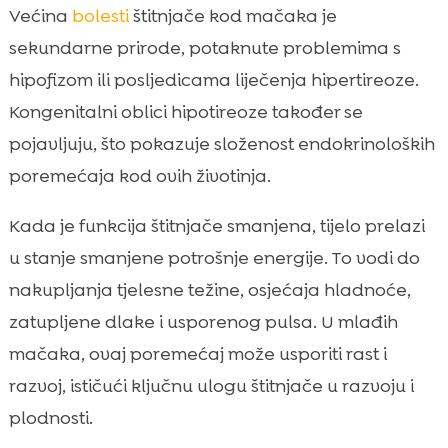
Većina
bolesti
štitnjače kod mačaka je
sekundarne prirode, potaknute problemima s
hipofizom ili posljedicama liječenja hipertireoze.
Kongenitalni oblici hipotireoze također se
pojavljuju, što pokazuje složenost endokrinoloških
poremećaja kod ovih životinja.
Kada je funkcija štitnjače smanjena, tijelo prelazi
u stanje smanjene potrošnje energije. To vodi do
nakupljanja tjelesne težine, osjećaja hladnoće,
zatupljene dlake i usporenog pulsa. U mlađih
mačaka, ovaj poremećaj može usporiti rast i
razvoj, ističući ključnu ulogu štitnjače u razvoju i
plodnosti.