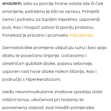
endokrin
, iako su porcije hrane ostale iste ili čak
smanjene, potrebno je biti na oprezu. Primjetit
ćemo i potrebu za toplijim mjestima, usporeniji
puls, kao i mogući zatvor ili sporiju probavu.
Ponekad je prisutno i promuklo
mijaukanje
.
Dermatološke promjene uključuju suhu i bez sjaja
dlaku te povećano linjanje. Uočavamo i
simetričan gubitak dlake, pojavu seboreje,
usporen rast nove dlake nakon šišanja, kao i
područja s hiperkeratozom.
Među neuromuskularne znakove spadaju slabi
mišićni tonus, ukočenost pri hodanju te
povremena slabost. Kod mlađih primjeraka