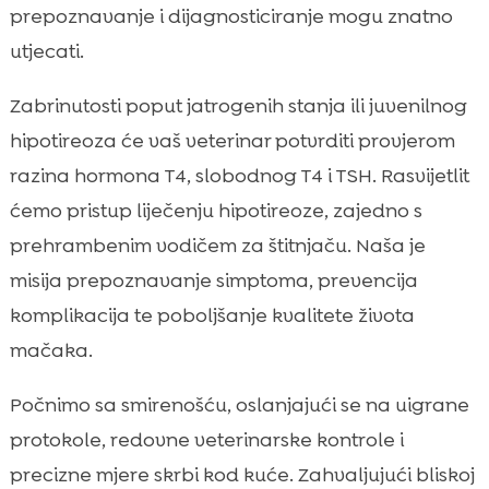
prepoznavanje i dijagnosticiranje mogu znatno
hipotireoze
utjecati.
Kada je potrebna hitna veterinarska

pomoć
Zabrinutosti poput jatrogenih stanja ili juvenilnog
Život s mačkom koja ima smanjenu funkciju

hipotireoza će vaš veterinar potvrditi provjerom
štitnjače
razina hormona T4, slobodnog T4 i TSH. Rasvijetlit
Najčešće pogreške skrbnika i kako ih izbjeći

ćemo pristup liječenju hipotireoze, zajedno s
Prevencija i dugoročna briga

prehrambenim vodičem za štitnjaču. Naša je
Zaključak

misija prepoznavanje simptoma, prevencija
FAQ

komplikacija te poboljšanje kvalitete života
mačaka.
Počnimo sa smirenošću, oslanjajući se na uigrane
protokole, redovne veterinarske kontrole i
precizne mjere skrbi kod kuće. Zahvaljujući bliskoj