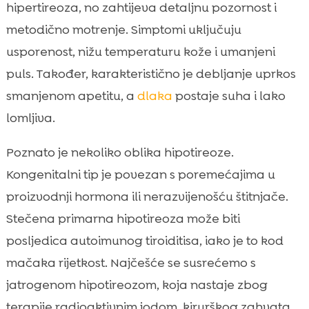
hipertireoza, no zahtijeva detaljnu pozornost i
metodično motrenje. Simptomi uključuju
usporenost, nižu temperaturu kože i umanjeni
puls. Također, karakteristično je debljanje uprkos
smanjenom apetitu, a
dlaka
postaje suha i lako
lomljiva.
Poznato je nekoliko oblika hipotireoze.
Kongenitalni tip je povezan s poremećajima u
proizvodnji hormona ili nerazvijenošću štitnjače.
Stečena primarna hipotireoza može biti
posljedica autoimunog tiroiditisa, iako je to kod
mačaka rijetkost. Najčešće se susrećemo s
jatrogenom hipotireozom, koja nastaje zbog
terapije radioaktivnim jodom, kirurškog zahvata