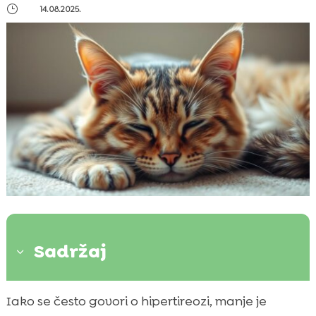
}
14.08.2025.
Sadržaj
3
Što je smanjena funkcija štitnjače kod
Iako se često govori o hipertireozi, manje je
