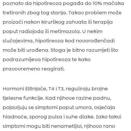
mačke i zašto je važna
poznato da hipotireoza pogađa do 10% mačaka
Rani znakovi i simptomi na koje trebamo

tretiranih zbog tog stanja. Takav problem može
paziti
proizaći nakon kirurškog zahvata ili terapija
hipotireoza kod mačke

poput radiojoda ili metimazola. U nekim
Uzroci i rizični faktori smanjene funkcije

slučajevima, hipotireoza kod novorođenčadi
štitnjače
može biti urođena. Stoga je bitno razumjeti što
Kako veterinar postavlja dijagnozu

podrazumijeva hipotireoza te kako
Plan liječenja i praćenje napretka

pravovremeno reagirati.
Prehrana kao podrška štitnjači

CricksyCat preporuke: hrana i pijesak koji

pridonose zdravlju
Hormoni štitnjače, T4 i T3, reguliraju brojne
Kontrola težine i metabolizma kod
tjelesne funkcije. Kad njihove razine padnu,

hipotireoze
pojavljuju se simptomi poput umora, osjećaja
Kožne i dlakavne promjene: kako ih

hladnoće, sporog pulsa i suhe dlake. Iako takvi
zbrinjavamo kod kuće
simptomi mogu biti nenametljivi, njihovo rano
Razlika između juvenilne i odrasle
