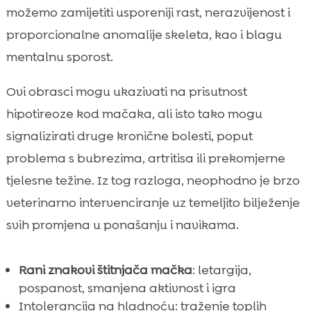
možemo zamijetiti usporeniji rast, nerazvijenost i
proporcionalne anomalije skeleta, kao i blagu
mentalnu sporost.
Ovi obrasci mogu ukazivati na prisutnost
hipotireoze kod mačaka, ali isto tako mogu
signalizirati druge kronične bolesti, poput
problema s bubrezima, artritisa ili prekomjerne
tjelesne težine. Iz tog razloga, neophodno je brzo
veterinarno intervenciranje uz temeljito bilježenje
svih promjena u ponašanju i navikama.
Rani znakovi štitnjača mačka
: letargija,
pospanost, smanjena aktivnost i igra
Intolerancija na hladnoću: traženje toplih