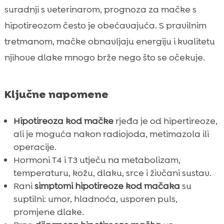
suradnji s veterinarom, prognoza za mačke s
hipotireozom često je obećavajuća. S pravilnim
tretmanom, mačke obnavljaju energiju i kvalitetu
njihove dlake mnogo brže nego što se očekuje.
Ključne napomene
Hipotireoza kod mačke
rjeđa je od hipertireoze,
ali je moguća nakon radiojoda, metimazola ili
operacije.
Hormoni T4 i T3 utječu na metabolizam,
temperaturu, kožu, dlaku, srce i živčani sustav.
Rani
simptomi hipotireoze kod mačaka
su
suptilni: umor, hladnoća, usporen puls,
promjene dlake.