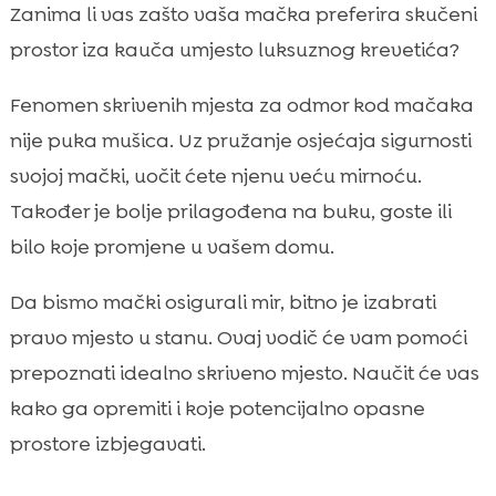
Zašto mačke vole mirna i skrivena mjesta
Zanima li vas zašto vaša mačka preferira skučeni

Kako prepoznati da naša mačka traži
prostor iza kauča umjesto luksuznog krevetića?

kutak za povlačenje
Fenomen skrivenih mjesta za odmor kod mačaka
skrivena mjesta za odmor mačke u stanu:

najčešće lokacije koje mačke biraju
nije puka mušica. Uz pružanje osjećaja sigurnosti
Sigurnost prije svega: koja skrovišta
svojoj mački, uočit ćete njenu veću mirnoću.

trebamo izbjegavati
Također je bolje prilagođena na buku, goste ili
Kako urediti idealno skrovište za odmor kod

bilo koje promjene u vašem domu.
kuće
Mačji namještaj i DIY rješenja za skriveni
Da bismo mački osigurali mir, bitno je izabrati

odmor
pravo mjesto u stanu. Ovaj vodič će vam pomoći
Višemačje kućanstvo: kako osigurati

prepoznati idealno skriveno mjesto. Naučit će vas
dovoljno privatnih mjesta
kako ga opremiti i koje potencijalno opasne
Sezonski komfor: topla skrovišta zimi i

prostore izbjegavati.
prozračna ljeti
Rutina, teritorij i mir: gdje postaviti skrovište
