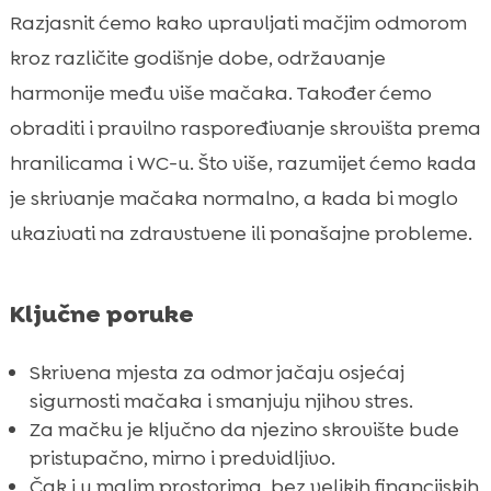
u odnosu na zdjelice i WC
Razjasnit ćemo kako upravljati mačjim odmorom
Kad se mačka skriva previše: mogući
kroz različite godišnje dobe, održavanje

znakovi problema i kada reagirati
harmonije među više mačaka. Također ćemo
Prehrana i higijena koje podržavaju miran

obraditi i pravilno raspoređivanje skrovišta prema
odmor: CricksyCat i Purrfect Life
hranilicama i WC-u. Što više, razumijet ćemo kada
Kako potaknuti mačku da koristi skrovište

je skrivanje mačaka normalno, a kada bi moglo
(bez prisile)
ukazivati na zdravstvene ili ponašajne probleme.
Zaključak

FAQ

Ključne poruke
Skrivena mjesta za odmor jačaju osjećaj
sigurnosti mačaka i smanjuju njihov stres.
Za mačku je ključno da njezino skrovište bude
pristupačno, mirno i predvidljivo.
Čak i u malim prostorima, bez velikih financijskih