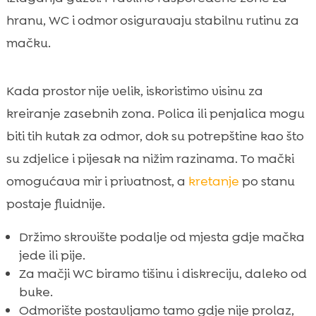
hranu, WC i odmor osiguravaju stabilnu rutinu za
mačku.
Kada prostor nije velik, iskoristimo visinu za
kreiranje zasebnih zona. Polica ili penjalica mogu
biti tih kutak za odmor, dok su potrepštine kao što
su zdjelice i pijesak na nižim razinama. To mački
omogućava mir i privatnost, a
kretanje
po stanu
postaje fluidnije.
Držimo skrovište podalje od mjesta gdje mačka
jede ili pije.
Za mačji WC biramo tišinu i diskreciju, daleko od
buke.
Odmorište postavljamo tamo gdje nije prolaz,