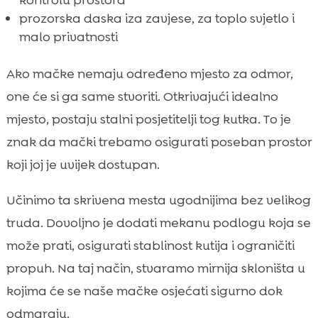
kontrolu prostora
prozorska daska iza zavjese, za toplo svjetlo i
malo privatnosti
Ako mačke nemaju određeno mjesto za odmor,
one će si ga same stvoriti. Otkrivajući idealno
mjesto, postaju stalni posjetitelji tog kutka. To je
znak da mački trebamo osigurati poseban prostor
koji joj je uvijek dostupan.
Učinimo ta skrivena mesta ugodnijima bez velikog
truda. Dovoljno je dodati mekanu podlogu koja se
može prati, osigurati stablinost kutija i ograničiti
propuh. Na taj način, stvaramo mirnija skloništa u
kojima će se naše mačke osjećati sigurno dok
odmaraju.