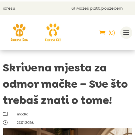
🤝 Možeš platiti pouzećem
(0)
Skrivena mjesta za
odmor mačke – Sve što
trebaš znati o tome!
m
mačka
}
27.01.2026.