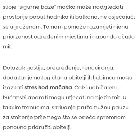
svoje “sigurne baze” mačka može nadgledati
prostorije poput hodnika ili balkona, ne osjećajući
se ugroženom. To nam pomaže razumjeti njenu
privrženost određenim mjestima i napor da očuva
mir.
Dolazak gostiju, preuređenje, renoviranja,
dodavanje novog člana obitelji ili ljubimca mogu
izazvati
stres kod mačaka
. Čak i uobičajeni
kućanski aparati mogu utjecati na njezin mir. U
takvim trenucima, skrivanje pruža nužnu pauzu
za smirenje prije nego što se osjeća spremnom
ponovno pridružiti obitelji.