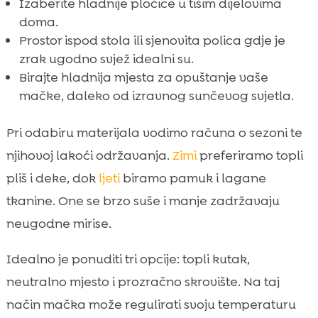
Izaberite hladnije pločice u tišim dijelovima
doma.
Prostor ispod stola ili sjenovita polica gdje je
zrak ugodno svjež idealni su.
Birajte hladnija mjesta za opuštanje vaše
mačke, daleko od izravnog sunčevog svjetla.
Pri odabiru materijala vodimo računa o sezoni te
njihovoj lakoći održavanja.
Zimi
preferiramo topli
pliš i deke, dok
ljeti
biramo pamuk i lagane
tkanine. One se brzo suše i manje zadržavaju
neugodne mirise.
Idealno je ponuditi tri opcije: topli kutak,
neutralno mjesto i prozračno skrovište. Na taj
način mačka može regulirati svoju temperaturu