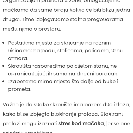
Organizacijom prostora u zone, omogućujemo
mačkama da same biraju koliko će biti blizu jedna
drugoj. Time izbjegavamo stalna pregovaranja
među njima o prostoru.
Postavimo mjesta za skrivanje na raznim
visinama: na podu, stolicama, policama, vrhu
ormara.
Skrovišta rasporedimo po cijelom stanu, ne
ograničavajući ih samo na dnevni boravak.
Izaberemo mirna mjesta što dalje od buke i
prometa.
Važno je da svako skrovište ima barem dva izlaza,
kako bi se izbjeglo blokiranje prolaza. Blokirani
prolazi mogu izazvati
stres kod mačaka
, jer se one