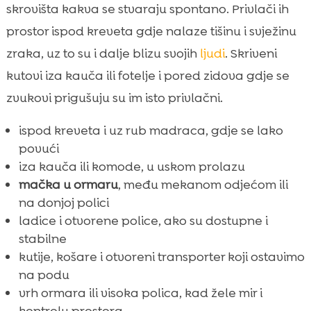
skrovišta kakva se stvaraju spontano. Privlači ih
prostor ispod kreveta gdje nalaze tišinu i svježinu
zraka, uz to su i dalje blizu svojih
ljudi
. Skriveni
kutovi iza kauča ili fotelje i pored zidova gdje se
zvukovi prigušuju su im isto privlačni.
ispod kreveta i uz rub madraca, gdje se lako
povući
iza kauča ili komode, u uskom prolazu
mačka u ormaru
, među mekanom odjećom ili
na donjoj polici
ladice i otvorene police, ako su dostupne i
stabilne
kutije, košare i otvoreni transporter koji ostavimo
na podu
vrh ormara ili visoka polica, kad žele mir i