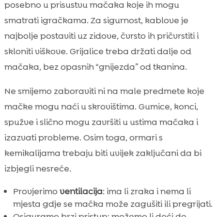
posebno u prisustvu mačaka koje ih mogu
smatrati igračkama. Za sigurnost, kablove je
najbolje postaviti uz zidove, čvrsto ih pričvrstiti i
skloniti viškove. Grijalice treba držati dalje od
mačaka, bez opasnih “gnijezda” od tkanina.
Ne smijemo zaboraviti ni na male predmete koje
mačke mogu naći u skrovištima. Gumice, konci,
spužve i slično mogu završiti u ustima mačaka i
izazvati probleme. Osim toga, ormari s
kemikalijama trebaju biti uvijek zaključani da bi
izbjegli nesreće.
Provjerimo
ventilacija
: ima li zraka i nema li
mjesta gdje se mačka može zagušiti ili pregrijati.
Osiguramo brzi pristup: možemo li doći do