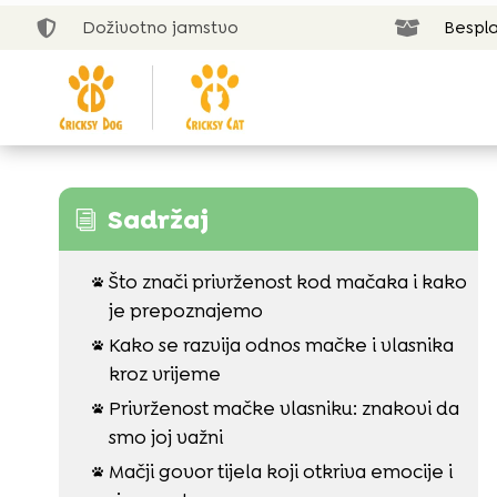
Doživotno jamstvo
Bespla


Sadržaj
i
Što znači privrženost kod mačaka i kako

je prepoznajemo
Kako se razvija odnos mačke i vlasnika

kroz vrijeme
Privrženost mačke vlasniku: znakovi da

smo joj važni
Mačji govor tijela koji otkriva emocije i
