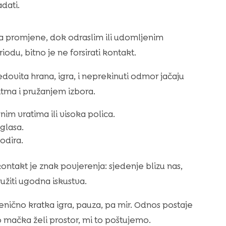
dati.
na promjene, dok odraslim ili udomljenim
du, bitno je ne forsirati kontakt.
edovita hrana, igra, i neprekinuti odmor jačaju
ma i pružanjem izbora.
nim vratima ili visoka polica.
glasa.
odira.
kontakt je znak povjerenja: sjedenje blizu nas,
ružiti ugodna iskustva.
enično kratka igra, pauza, pa mir. Odnos postaje
o mačka želi prostor, mi to poštujemo.