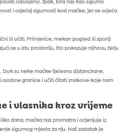
 spavati odvojeno. Ipak, bira nas kao sigurno
nost i osjećaj sigurnosti kod mačke, jer se osjeća
i ili očiti. Primjerice, mekan pogled ili sporiji
ći se u istu prostoriju, što pokazuje njihovu želju
 Dok su neke mačke tjelesno distancirane,
ti osobne granice i učiti čitati znakove koje nam
e i vlasnika kroz vrijeme
oliko dana, mačka nas promatra i ocjenjuje iz
enje sigurnog mjesta za nju. Naš zadatak je