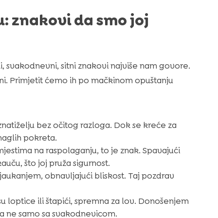
: znakovi da smo joj
i, svakodnevni, sitni znakovi najviše nam govore.
antni. Primjetit ćemo ih po mačkinom opuštanju
znatiželju bez očitog razloga. Dok se kreće za
naglih pokreta.
 mjestima na raspolaganju, to je znak. Spavajući
auču, što joj pruža sigurnost.
jaukanjem, obnavljajući bliskost. Taj pozdrav
 loptice ili štapići, spremna za lov. Donošenjem
m, a ne samo sa svakodnevicom.