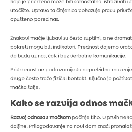
koja je privržena može biti samostalna, istraživati i
utočište. Upravo ta činjenica pokazuje pravu privrže
opušteno pored nas.
Znakovi mačje ljubavi su često suptilni, a ne dramatičn
pokreti mogu biti indikatori. Prednost dajemo vraćaju
da budu uz nas, čak i bez verbalne komunikacije.
Privrženost ne podrazumijeva neprekidno maženje.
druge često traže fizički kontakt. Ključno je poštiva
mačka šalje.
Kako se razvija odnos mačk
Razvoj odnosa s mačkom
počinje tiho. U prvih nek
daljine. Prilagođavanje na novi dom znači pronalaž