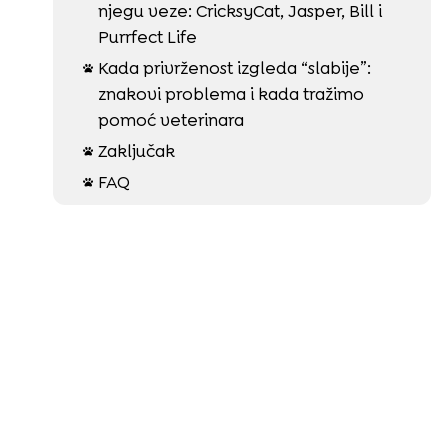
njegu veze: CricksyCat, Jasper, Bill i
Purrfect Life
Kada privrženost izgleda “slabije”:

znakovi problema i kada tražimo
pomoć veterinara
Zaključak

FAQ
