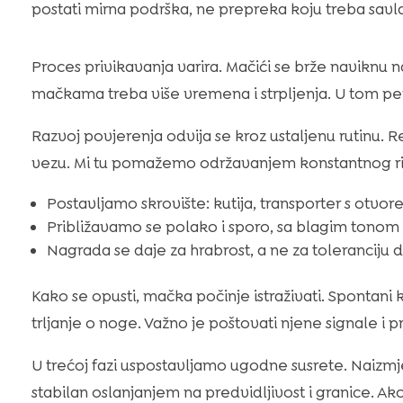
postati mirna podrška, ne prepreka koju treba savla
Proces privikavanja varira. Mačići se brže naviknu 
mačkama treba više vremena i strpljenja. U tom perio
Razvoj povjerenja odvija se kroz ustaljenu rutinu. R
vezu. Mi tu pomažemo održavanjem konstantnog rit
Postavljamo skrovište: kutija, transporter s otvore
Približavamo se polako i sporo, sa blagim tonom 
Nagrada se daje za hrabrost, a ne za toleranciju d
Kako se opusti, mačka počinje istraživati. Spontani 
trljanje o noge. Važno je poštovati njene signale i p
U trećoj fazi uspostavljamo ugodne susrete. Naizmj
stabilan oslanjanjem na predvidljivost i granice. Ak