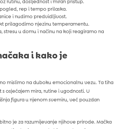
z rutinu, dosljednost i miran pristup.
, pogled, rep i tempo prilaska.
ice i nudimo predvidljivost.
takt prilagodimo njezinu temperamentu.
a, stresu u domu i načinu na koji reagiramo na
mačaka i kako je
čno mislimo na duboku emocionalnu vezu. Ta tiha
s osjećajem mira, rutine i ugodnosti. U
išnja figura u njenom svemiru, već pouzdan
bitno je za razumijevanje njihove prirode. Mačka