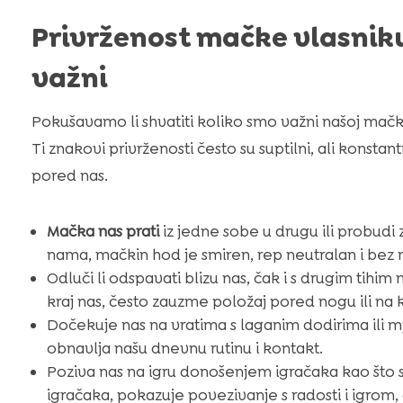
Privrženost mačke vlasniku
važni
Pokušavamo li shvatiti koliko smo važni našoj mačk
Ti znakovi privrženosti često su suptilni, ali konst
pored nas.
Mačka nas prati
iz jedne sobe u drugu ili probudi 
nama, mačkin hod je smiren, rep neutralan i bez 
Odluči li odspavati blizu nas, čak i s drugim tihim
kraj nas, često zauzme položaj pored nogu ili na k
Dočekuje nas na vratima s laganim dodirima ili m
obnavlja našu dnevnu rutinu i kontakt.
Poziva nas na igru donošenjem igračaka kao što su
igračaka, pokazuje povezivanje s radosti i igro