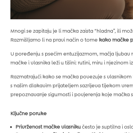
Mnogi se zapitaju je li mačka zaista “hladna”, ili m
Razmišljamo li na pravi način o tome
kako mačke p
U poređenju s psećim entuzijazmom, mačja ljubav m
mačke i vlasnika leži u tišini: rutini, miru i njezinom 
Razmatrajući kako se mačka povezuje s vlasnikom r
s našim dlakavim prijateljem sazrijeva tijekom vremen
prepoznavanje sigurnosti i povjerenja koje mačka 
Ključne poruke
Privrženost mačke vlasniku
često je suptilna i osl