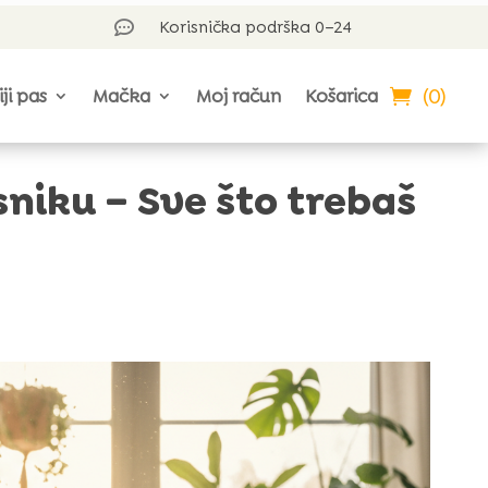
Korisnička podrška 0–24

(0)
iji pas
Mačka
Moj račun
Košarica
niku – Sve što trebaš