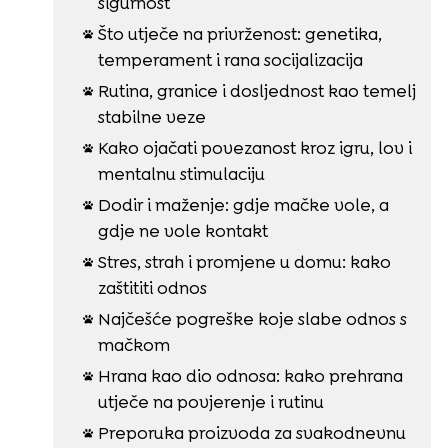
sigurnost
Što utječe na privrženost: genetika,

temperament i rana socijalizacija
Rutina, granice i dosljednost kao temelj

stabilne veze
Kako ojačati povezanost kroz igru, lov i

mentalnu stimulaciju
Dodir i maženje: gdje mačke vole, a

gdje ne vole kontakt
Stres, strah i promjene u domu: kako

zaštititi odnos
Najčešće pogreške koje slabe odnos s

mačkom
Hrana kao dio odnosa: kako prehrana

utječe na povjerenje i rutinu
Preporuka proizvoda za svakodnevnu
