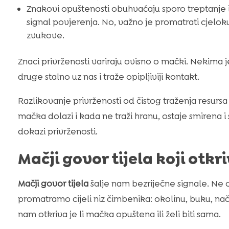
Znakovi opuštenosti obuhvaćaju sporo treptanje 
signal povjerenja. No, važno je promatrati cjel
zvukove.
Znaci privrženosti variraju ovisno o mački. Nekima je
druge stalno uz nas i traže opipljiviji kontakt.
Razlikovanje privrženosti od čistog traženja resurs
mačka dolazi i kada ne traži hranu, ostaje smirena i s
dokazi privrženosti.
Mačji govor tijela koji otkr
Mačji govor tijela
šalje nam bezriječne signale. Ne
promatramo cijeli niz čimbenika: okolinu, buku, nač
nam otkriva je li mačka opuštena ili želi biti sama.