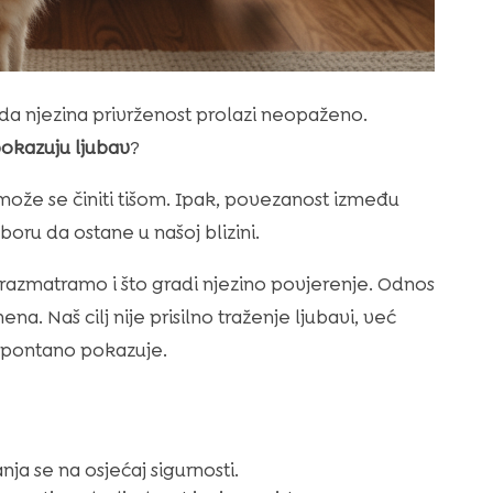
ožda njezina privrženost prolazi neopaženo.
okazuju ljubav
?
ože se činiti tišom. Ipak, povezanost između
izboru da ostane u našoj blizini.
azmatramo i što gradi njezino povjerenje. Odnos
a. Naš cilj nije prisilno traženje ljubavi, već
spontano pokazuje.
anja se na osjećaj sigurnosti.