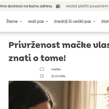
tna dostava na kućnu adresu
Možeš platiti pouzećem

Štene
Mali pas
Srednji ili veliki pas
Star
Privrženost mačke vlas
znati o tome!
m
mačka
}
22.01.2026.