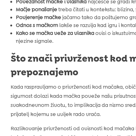
Povezanost mačke i vlasnika
najčešće se gradi kro
Mačje ponašanje
treba čitati u kontekstu: blizina
Povjerenje mačke
jačamo tako da poštujemo gran
Odnos s mačkom
lakše se razvija kad igru i kon
Kako se mačka veže za vlasnika
ovisi o iskustvim
njezine signale.
Što znači privrženost kod 
prepoznajemo
Kada raspravljamo o privrženosti kod mačaka, obi
sigurnost dolazi kada mačka poveže našu prisutnost 
svakodnevnom životu, to implikacija da nismo sred
prijatelj kojemu se uvijek rado vraća.
Razlikovanje privrženosti od ovisnosti kod mačaka 