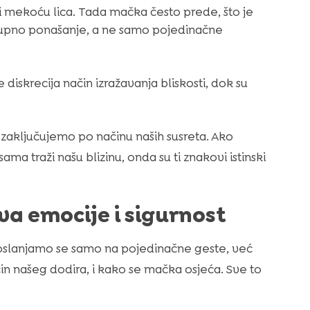
i mekoću lica. Tada mačka često prede, što je
okupno ponašanje, a ne samo pojedinačne
 diskrecija način izražavanja bliskosti, dok su
a zaključujemo po načinu naših susreta. Ako
ama traži našu blizinu, onda su ti znakovi istinski
iva emocije i sigurnost
 oslanjamo se samo na pojedinačne geste, već
in našeg dodira, i kako se mačka osjeća. Sve to