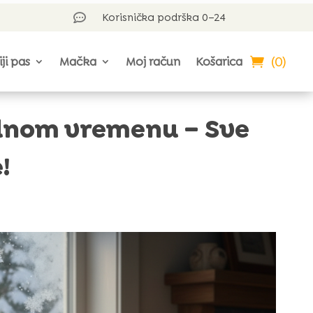
Korisnička podrška 0–24

(0)
iji pas
Mačka
Moj račun
Košarica
dnom vremenu – Sve
!