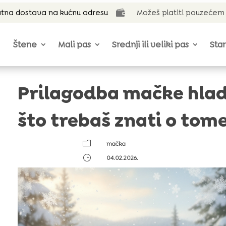
tna dostava na kućnu adresu
Možeš platiti pouzećem

Štene
Mali pas
Srednji ili veliki pas
Star
Prilagodba mačke hla
što trebaš znati o tome
m
mačka
}
04.02.2026.