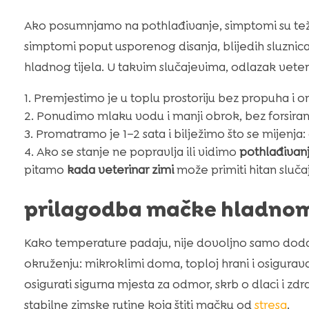
Ako posumnjamo na pothlađivanje, simptomi su teži i
simptomi poput usporenog disanja, blijedih sluznica,
hladnog tijela. U takvim slučajevima, odlazak veter
Premjestimo je u toplu prostoriju bez propuha 
Ponudimo mlaku vodu i manji obrok, bez forsiran
Promatramo je 1–2 sata i bilježimo što se mijenja: 
Ako se stanje ne popravlja ili vidimo
pothlađivan
pitamo
kada veterinar zimi
može primiti hitan slučaj
prilagodba mačke hladno
Kako temperature padaju, nije dovoljno samo doda
okruženju: mikroklimi doma, toploj hrani i osigura
osigurati sigurna mjesta za odmor, skrb o dlaci i zd
stabilne zimske rutine koja štiti mačku od
stresa
.