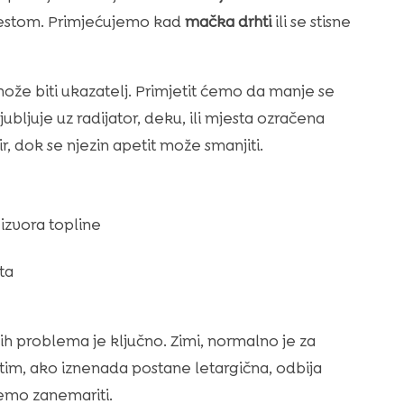
 mjestom. Primjećujemo kad
mačka drhti
ili se stisne
e biti ukazatelj. Primjetit ćemo da manje se
iljubljuje uz radijator, deku, ili mjesta ozračena
, dok se njezin apetit može smanjiti.
 izvora topline
ta
h problema je ključno. Zimi, normalno je za
im, ako iznenada postane letargična, odbija
ijemo zanemariti.