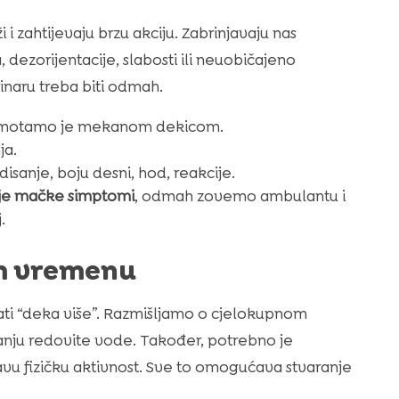
 zahtijevaju brzu akciju. Zabrinjavaju nas
 dezorijentacije, slabosti ili neuobičajeno
inaru treba biti odmah.
i omotamo je mekanom dekicom.
ja.
disanje, boju desni, hod, reakcije.
je mačke simptomi
, odmah zovemo ambulantu i
.
m vremenu
ti “deka više”. Razmišljamo o cjelokupnom
vanju redovite vode. Također, potrebno je
ravu fizičku aktivnost. Sve to omogućava stvaranje