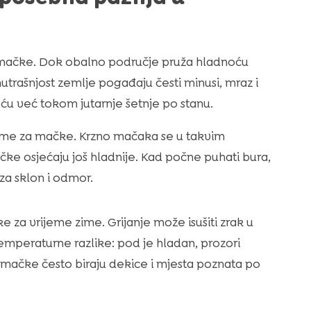
e mačke. Dok obalno područje pruža hladnoću
nutrašnjost zemlje pogađaju česti minusi, mraz i
ću već tokom jutarnje šetnje po stanu.
eme za mačke. Krzno mačaka se u takvim
ačke osjećaju još hladnije. Kad počne puhati bura,
za sklon i odmor.
e za vrijeme zime. Grijanje može isušiti zrak u
 temperaturne razlike: pod je hladan, prozori
a mačke često biraju dekice i mjesta poznata po