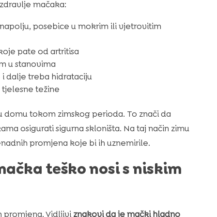
 zdravlje mačaka:
polju, posebice u mokrim ili vjetrovitim
oje pate od artritisa
om u stanovima
i dalje treba hidrataciju
 tjelesne težine
e u domu tokom zimskog perioda. To znači da
ama osigurati sigurna skloništa. Na taj način zimu
adnih promjena koje bi ih uznemirile.
ačka teško nosi s niskim
 promjena. Vidljivi
znakovi da je mački hladno