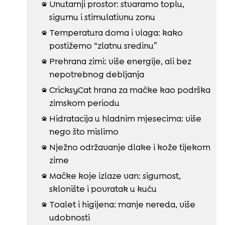
Unutarnji prostor: stvaramo toplu,

sigurnu i stimulativnu zonu
Temperatura doma i vlaga: kako

postižemo “zlatnu sredinu”
Prehrana zimi: više energije, ali bez

nepotrebnog debljanja
CricksyCat hrana za mačke kao podrška

zimskom periodu
Hidratacija u hladnim mjesecima: više

nego što mislimo
Nježno održavanje dlake i kože tijekom

zime
Mačke koje izlaze van: sigurnost,

sklonište i povratak u kuću
Toalet i higijena: manje nereda, više

udobnosti