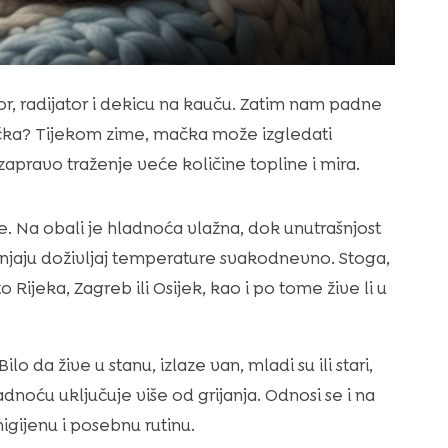
r, radijator i dekicu na kauču. Zatim nam padne
čka? Tijekom zime, mačka može izgledati
apravo traženje veće količine topline i mira.
e. Na obali je hladnoća vlažna, dok unutrašnjost
enjaju doživljaj temperature svakodnevno. Stoga,
 Rijeka, Zagreb ili Osijek, kao i po tome žive li u
o da žive u stanu, izlaze van, mladi su ili stari,
dnoću uključuje više od grijanja. Odnosi se i na
 higijenu i posebnu rutinu.