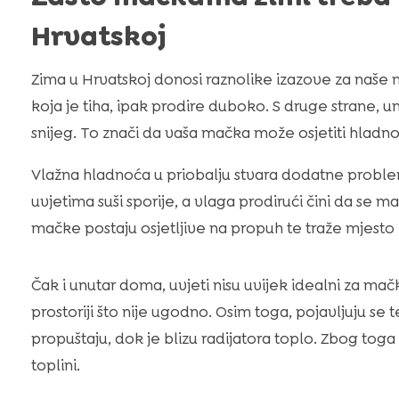
Hrvatskoj
Zima u Hrvatskoj donosi raznolike izazove za naš
koja je tiha, ipak prodire duboko. S druge strane, u
snijeg. To znači da vaša mačka može osjetiti hladno
Vlažna hladnoća u priobalju stvara dodatne probl
uvjetima suši sporije, a vlaga prodirući čini da se m
mačke postaju osjetljive na propuh te traže mjesto 
Čak i unutar doma, uvjeti nisu uvijek idealni za mačk
prostoriji što nije ugodno. Osim toga, pojavljuju se
propuštaju, dok je blizu radijatora toplo. Zbog tog
toplini.