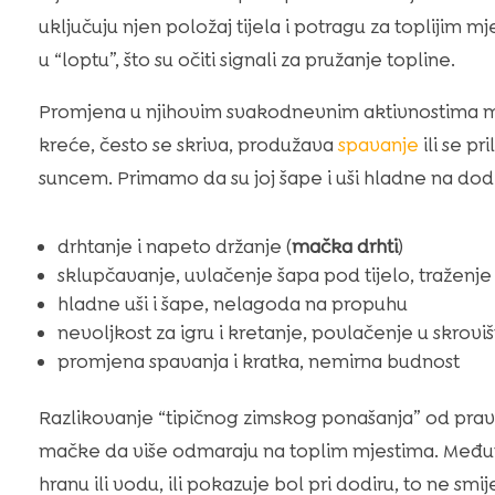
uključuju njen položaj tijela i potragu za toplijim
u “loptu”, što su očiti signali za pružanje topline.
Promjena u njihovim svakodnevnim aktivnostima mož
kreće, često se skriva, produžava
spavanje
ili se pr
suncem. Primamo da su joj šape i uši hladne na dodir
drhtanje i napeto držanje (
mačka drhti
)
sklupčavanje, uvlačenje šapa pod tijelo, traženje
hladne uši i šape, nelagoda na propuhu
nevoljkost za igru i kretanje, povlačenje u skroviš
promjena spavanja i kratka, nemirna budnost
Razlikovanje “tipičnog zimskog ponašanja” od pravi
mačke da više odmaraju na toplim mjestima. Međut
hranu ili vodu, ili pokazuje bol pri dodiru, to ne sm