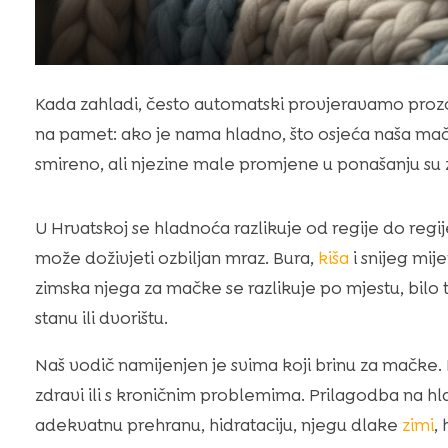
Kada zahladi, često automatski provjeravamo prozo
na pamet: ako je nama hladno, što osjeća naša ma
smireno, ali njezine male promjene u ponašanju su z
U Hrvatskoj se hladnoća razlikuje od regije do regij
može doživjeti ozbiljan mraz. Bura,
kiša
i snijeg mij
zimska njega za mačke se razlikuje po mjestu, bilo to
stanu ili dvorištu.
Naš vodič namijenjen je svima koji brinu za mačke. Bil
zdravi ili s kroničnim problemima. Prilagodba na hla
adekvatnu prehranu, hidrataciju, njegu dlake
zimi
,