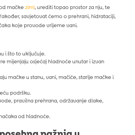
 kod mačke
zimi
, urediti topao prostor za nju, te
akođer, savjetovat ćemo o prehrani, hidrataciji,
ačaka koje provode vrijeme vani.
i što to uključuje.
re mijenjaju osjećaj hladnoće unutar i izvan
aju mačke u stanu, vani, mačiće, starije mačke i
veću podršku.
vode, pravilna prehrana, održavanje dlake,
ti mačaka od hladnoće.
 posebna pažnja u