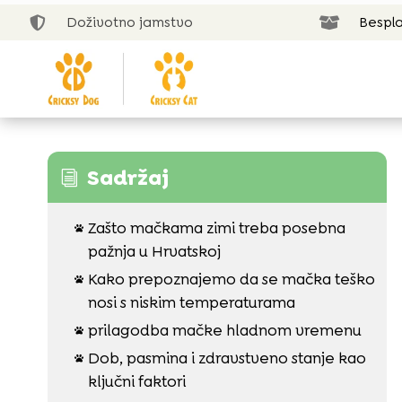
Doživotno jamstvo
Bespla


Sadržaj
i
Zašto mačkama zimi treba posebna

pažnja u Hrvatskoj
Kako prepoznajemo da se mačka teško

nosi s niskim temperaturama
prilagodba mačke hladnom vremenu

Dob, pasmina i zdravstveno stanje kao

ključni faktori