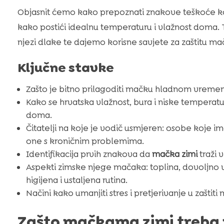
Objasnit ćemo kako prepoznati znakove teškoće
kako postići idealnu temperaturu i vlažnost doma. T
njezi dlake te dajemo korisne savjete za zaštitu m
Ključne stavke
Zašto je bitno prilagoditi mačku hladnom vremenu 
Kako se hrvatska vlažnost, bura i niske temperatu
doma.
Čitatelji na koje je vodič usmjeren: osobe koje im
one s kroničnim problemima.
Identifikacija prvih znakova da
mačka zimi
traži 
Aspekti zimske njege mačaka: toplina, dovoljno 
higijena i ustaljena rutina.
Načini kako umanjiti stres i pretjerivanje u zašti
Zašto mačkama zimi treba