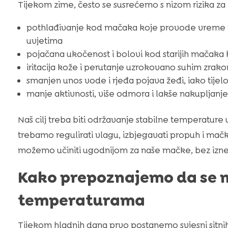
Tijekom zime, često se susrećemo s nizom rizika za
pothlađivanje kod mačaka koje provode vreme na
uvjetima
pojačana ukočenost i bolovi kod starijih mačaka k
iritacija kože i perutanje uzrokovano suhim zrak
smanjen unos vode i rjeđa pojava žeđi, iako tijelo 
manje aktivnosti, više odmora i lakše nakupljanje
Naš cilj treba biti održavanje stabilne temperatur
trebamo regulirati vlagu, izbjegavati propuh i mačk
možemo učiniti ugodnijom za naše mačke, bez iznen
Kako prepoznajemo da se m
temperaturama
Tijekom hladnih dana prvo postanemo svjesni sitnih