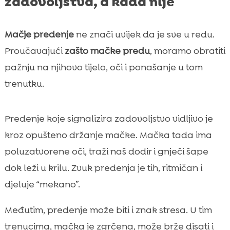
zadovoljstva, a kada nije
Mačje predenje
ne znači uvijek da je sve u redu.
Proučavajući
zašto mačke predu
, moramo obratiti
pažnju na njihovo tijelo, oči i ponašanje u tom
trenutku.
Predenje koje signalizira zadovoljstvo vidljivo je
kroz opušteno držanje mačke. Mačka tada ima
poluzatvorene oči, traži naš dodir i gnječi šape
dok leži u krilu. Zvuk predenja je tih, ritmičan i
djeluje “mekano”.
Međutim, predenje može biti i znak stresa. U tim
trenucima, mačka je zgrčena, može brže disati i