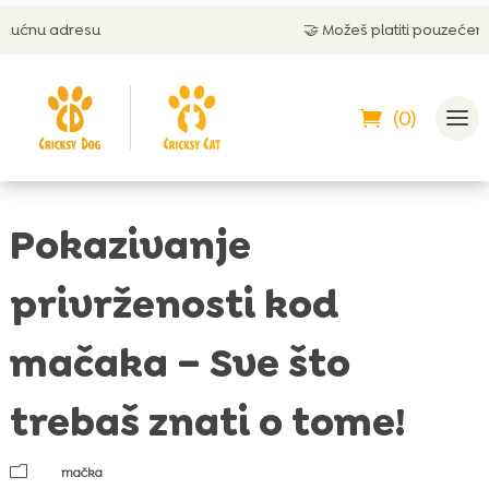
🤝 Možeš platiti pouzećem
(0)
Pokazivanje
privrženosti kod
mačaka – Sve što
trebaš znati o tome!
m
mačka