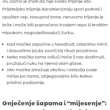
Ali, važno je znati da nije svako trljanje isto.
Prijateljsko trljanje karakteriziraju spori pokreti i
opušten rep. Nasuprot tome, nervozno trljanje je
brže i može biti popraćeno trzajem repa ili kratkim
mjaukom, nagovještavajući žurbu.
Kad mačka započne s headbutt, ostanimo mirni
i dopustimo joj da završi taj ritual pozdrava.
Neka mačka sama odluči hoće li nas dodirnuti,
pružajući ruku na njenoj visini glave.
Ako mačka istražuje okolinu i ostavlja svoje
mirise po nama, izbjegavajmo bilo kakvo
prisilno podizanje.
Gnječenje šapama i “mijesenje”: