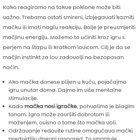
Kako reagiramo na takve poklone može biti
važno. Trebamo ostati smireni, izbjegavati kazniti
mačku ili imati naglu reakciju. Bolje je preusmjeriti
mačjinu energiju. Možemo to učiniti kroz igru s
perjem na štapu ili kratkom lovicom. Cilj je da se
mačjin instinkt za lov zadovolji na bezopasan
način.
Ako mačka donese plijen u kuću, pojačajmo
igru unutar doma. Dajmo im više mentalne
stimulacije.
Kada
mačka nosi igračke
, pohvalimo je blagim
tonom. Igra može završiti dobrotom ili
maženjem, ovisno o tome što mačka voli.
Održavanje redovite rutine omogućava mački
predvidljiv dnevni raspored. To smanjuje