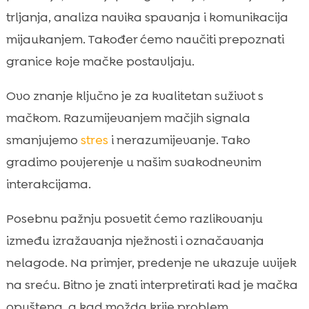
Spavanje blizu nas: sigurnost, toplina i
trljanja, analiza navika spavanja i komunikacija

povjerenje
mijaukanjem. Također ćemo naučiti prepoznati
Njega i “grooming”: lizanje nas ili drugih

granice koje mačke postavljaju.
mačaka
Vokalizacija: mijaukanje, cvrkutanje i
Ovo znanje ključno je za kvalitetan suživot s

“razgovor” s nama
mačkom. Razumijevanjem mačjih signala
Granice i signali da mački treba prostor

smanjujemo
stres
i nerazumijevanje. Tako
Kako potaknuti privrženost: igra, rutina i

gradimo povjerenje u našim svakodnevnim
pozitivno potkrepljenje
interakcijama.
Prehrana, pijesak i dobrobit: kako

CricksyCat i Purrfect Life podržavaju sretan
Posebnu pažnju posvetit ćemo razlikovanju
odnos
između izražavanja nježnosti i označavanja
Zaključak

nelagode. Na primjer, predenje ne ukazuje uvijek
FAQ

na sreću. Bitno je znati interpretirati kad je mačka
opuštena, a kad možda krije problem.