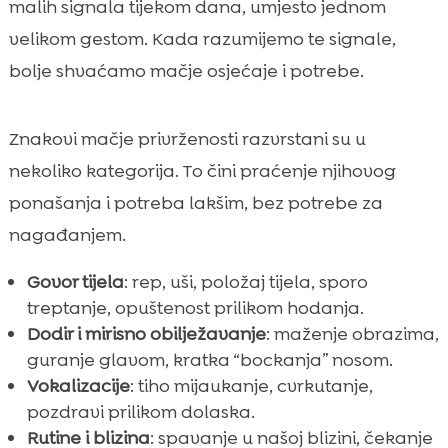
malih signala tijekom dana, umjesto jednom
velikom gestom. Kada razumijemo te signale,
bolje shvaćamo mačje osjećaje i potrebe.
Znakovi mačje privrženosti razvrstani su u
nekoliko kategorija. To čini praćenje njihovog
ponašanja i potreba lakšim, bez potrebe za
nagađanjem.
Govor tijela
: rep, uši, položaj tijela, sporo
treptanje, opuštenost prilikom hodanja.
Dodir i mirisno obilježavanje
: maženje obrazima,
guranje glavom, kratka “bockanja” nosom.
Vokalizacije
: tiho mijaukanje, cvrkutanje,
pozdravi prilikom dolaska.
Rutine i blizina
: spavanje u našoj blizini, čekanje