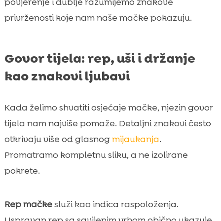
povjerenje i dublje razumijemo znakove
privrženosti koje nam naše mačke pokazuju.
Govor tijela: rep, uši i držanje
kao znakovi ljubavi
Kada želimo shvatiti osjećaje mačke, njezin govor
tijela nam najviše pomaže. Detaljni znakovi često
otkrivaju više od glasnog
mijaukanja
.
Promatramo kompletnu sliku, a ne izolirane
pokrete.
Rep mačke
služi kao indica raspoloženja.
Uspravan rep sa savijenim vrhom obično ukazuje