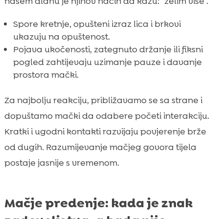
našem dlanu je njihov način da kažu: “želim više”.
Spore kretnje, opušteni izraz lica i brkovi
ukazuju na opuštenost.
Pojava ukočenosti, zategnuto držanje ili fiksni
pogled zahtijevaju uzimanje pauze i davanje
prostora mački.
Za najbolju reakciju, približavamo se sa strane i
dopuštamo mački da odabere početi interakciju.
Kratki i ugodni kontakti razvijaju povjerenje brže
od dugih. Razumijevanje mačjeg govora tijela
postaje jasnije s vremenom.
Mačje predenje: kada je znak