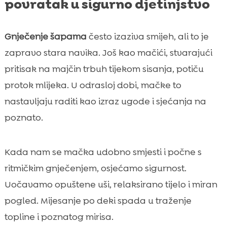
povratak u sigurno djetinjstvo
Gnječenje šapama
često izaziva smijeh, ali to je
zapravo stara navika. Još kao mačići, stvarajući
pritisak na majčin trbuh tijekom sisanja, potiču
protok mlijeka. U odrasloj dobi, mačke to
nastavljaju raditi kao izraz ugode i sjećanja na
poznato.
Kada nam se mačka udobno smjesti i počne s
ritmičkim gnječenjem, osjećamo sigurnost.
Uočavamo opuštene uši, relaksirano tijelo i miran
pogled. Mijesanje po deki spada u traženje
topline i poznatog mirisa.