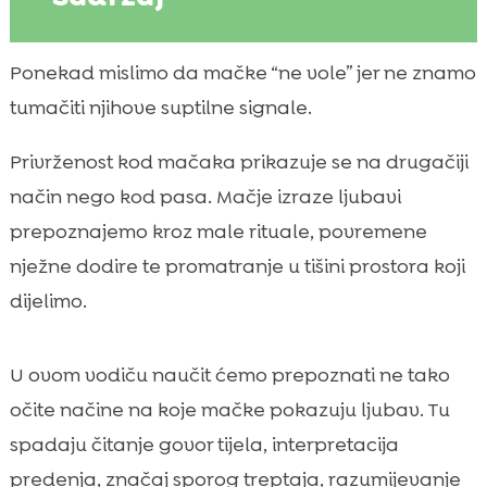
Što zapravo znači mačja privrženost i zašto
Ponekad mislimo da mačke “ne vole” jer ne znamo

je često suptilna
tumačiti njihove suptilne signale.
pokazivanje privrženosti kod mačaka

Privrženost kod mačaka prikazuje se na drugačiji
Govor tijela: rep, uši i držanje kao znakovi

ljubavi
način nego kod pasa. Mačje izraze ljubavi
Mačje predenje: kada je znak zadovoljstva,
prepoznajemo kroz male rituale, povremene

a kada nije
nježne dodire te promatranje u tišini prostora koji
Sporo treptanje i kontakt očima: mačji

dijelimo.
“poljubac”
Guranje glavom, trljanje obrazima i mirisna

U ovom vodiču naučit ćemo prepoznati ne tako
komunikacija
očite načine na koje mačke pokazuju ljubav. Tu
Gnječenje šapama i “mijesenje”: povratak u

sigurno djetinjstvo
spadaju čitanje govor tijela, interpretacija
Donošenje “poklona” i praćenje po stanu
predenja, značaj sporog treptaja, razumijevanje
