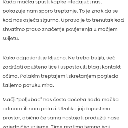
Kada mačka spusti kapke gledajući nas,
pokazuje nam sporo treptanje. To je znak da se
kod nas osjeća sigurno. Upravo je to trenutak kad
shvatimo pravo značenje povjerenja u mačjem
svijetu.
Kako odgovoriti je ključno. Ne treba buljiti, već
zadržati opušteno lice i uspostaviti blagi kontakt
očima. Polakim treptajem i skretanjem pogleda
šaljemo poruku mira.
Mačji “poljubac” nas često dočeka kada mačka
odmara ili nam prilazi. Ukoliko joj dopustimo
prostor, obično će sama nastojati produžiti naše
zajedničko vrijeme. Time pratimo tempo koji