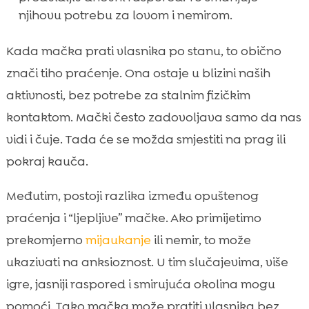
njihovu potrebu za lovom i nemirom.
Kada mačka prati vlasnika po stanu, to obično
znači tiho praćenje. Ona ostaje u blizini naših
aktivnosti, bez potrebe za stalnim fizičkim
kontaktom. Mački često zadovoljava samo da nas
vidi i čuje. Tada će se možda smjestiti na prag ili
pokraj kauča.
Međutim, postoji razlika između opuštenog
praćenja i “ljepljive” mačke. Ako primijetimo
prekomjerno
mijaukanje
ili nemir, to može
ukazivati na anksioznost. U tim slučajevima, više
igre, jasniji raspored i smirujuća okolina mogu
pomoći. Tako mačka može pratiti vlasnika bez