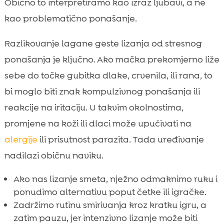
Obično to interpretiramo kao izraz ljubavi, a ne
kao problematično ponašanje.
Razlikovanje lagane geste lizanja od stresnog
ponašanja je ključno. Ako mačka prekomjerno liže
sebe do točke gubitka dlake, crvenila, ili rana, to
bi moglo biti znak kompulzivnog ponašanja ili
reakcije na iritaciju. U takvim okolnostima,
promjene na koži ili dlaci može upućivati na
alergije
ili prisutnost parazita. Tada uređivanje
nadilazi običnu naviku.
Ako nas lizanje smeta, nježno odmaknimo ruku i
ponudimo alternativu poput četke ili igračke.
Zadržimo rutinu smirivanja kroz kratku igru, a
zatim pauzu, jer intenzivno lizanje može biti