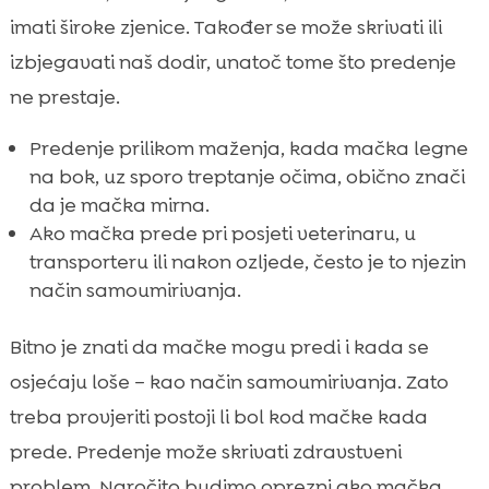
imati široke zjenice. Također se može skrivati ili
izbjegavati naš dodir, unatoč tome što predenje
ne prestaje.
Predenje prilikom maženja, kada mačka legne
na bok, uz sporo treptanje očima, obično znači
da je mačka mirna.
Ako mačka prede pri posjeti veterinaru, u
transporteru ili nakon ozljede, često je to njezin
način samoumirivanja.
Bitno je znati da mačke mogu predi i kada se
osjećaju loše – kao način samoumirivanja. Zato
treba provjeriti postoji li bol kod mačke kada
prede. Predenje može skrivati zdravstveni
problem. Naročito budimo oprezni ako mačka