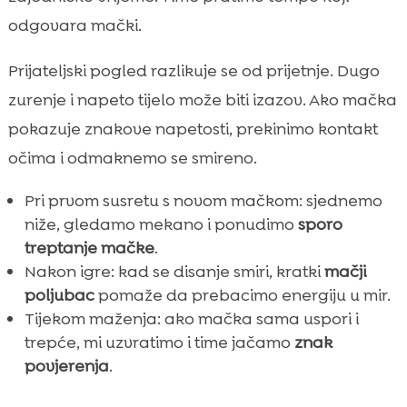
odgovara mački.
Prijateljski pogled razlikuje se od prijetnje. Dugo
zurenje i napeto tijelo može biti izazov. Ako mačka
pokazuje znakove napetosti, prekinimo kontakt
očima i odmaknemo se smireno.
Pri prvom susretu s novom mačkom: sjednemo
niže, gledamo mekano i ponudimo
sporo
treptanje mačke
.
Nakon igre: kad se disanje smiri, kratki
mačji
poljubac
pomaže da prebacimo energiju u mir.
Tijekom maženja: ako mačka sama uspori i
trepće, mi uzvratimo i time jačamo
znak
povjerenja
.