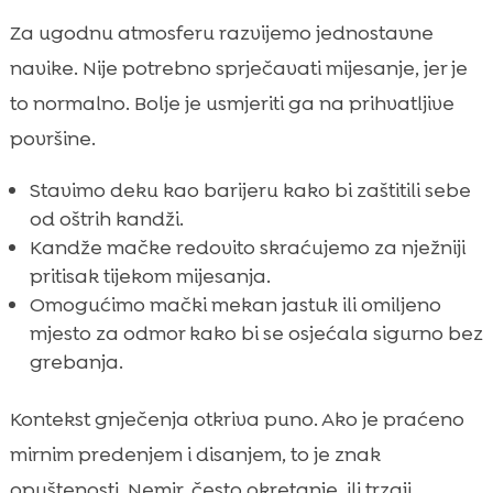
Za ugodnu atmosferu razvijemo jednostavne
navike. Nije potrebno sprječavati mijesanje, jer je
to normalno. Bolje je usmjeriti ga na prihvatljive
površine.
Stavimo deku kao barijeru kako bi zaštitili sebe
od oštrih kandži.
Kandže mačke redovito skraćujemo za nježniji
pritisak tijekom mijesanja.
Omogućimo mački mekan jastuk ili omiljeno
mjesto za odmor kako bi se osjećala sigurno bez
grebanja.
Kontekst gnječenja otkriva puno. Ako je praćeno
mirnim predenjem i disanjem, to je znak
opuštenosti. Nemir, često okretanje, ili trzaji