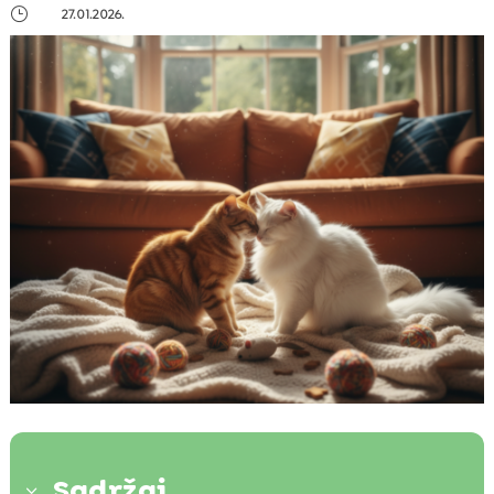
}
27.01.2026.
Sadržaj
3