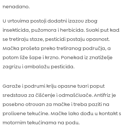
nenadano.
U vrtovima postoji dodatni izazov zbog
insekticida, pužomora i herbicida. Svaki put kad
se tretiraju staze, pesticidi postaju opasnost.
Mačka prošeta preko tretiranog područja, a
potom liže šape i krzno. Ponekad iz znatiželje
zagrizu i ambalažu pesticida.
Garaže i podrumi kriju opasne tvari poput
sredstava za čišćenje i odmašćivače. Antifriz je
posebno otrovan za mačke i treba paziti na
prolivene tekućine. Mačke lako dođu u kontakt s
motornim tekućinama na podu.