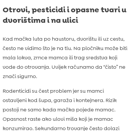
Otrovi, pesticidi i opasne tvari u
dvorištima i na ulici
Kad mačka luta po haustoru, dvorištu ili uz cestu,
često ne vidimo što je na tlu. Na pločniku može biti
mala lokva, zrnce mamca ili trag sredstva koji
vode do otrovanja. Uvijek računamo da “čisto” ne
znači sigurno.
Rodenticidi su čest problem jer su mamci
ostavljeni kod šupa, garaža i kontejnera. Rizik
postoji ne samo kada mačka pojede mamac.
Opasnost raste ako ulovi miša koji je mamac
konzumirao. Sekundarno trovanje često dolazi