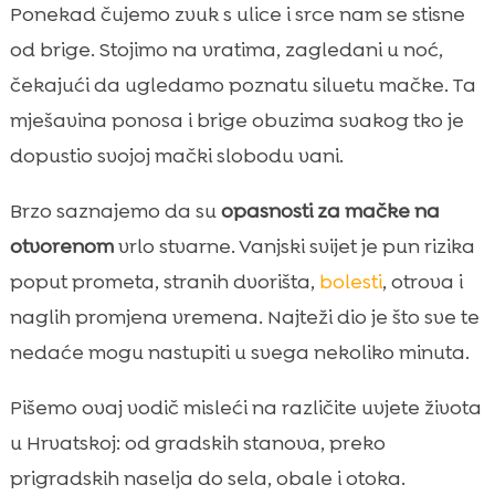
Zašto uopće puštamo mačke van i što time
Ponekad čujemo zvuk s ulice i srce nam se stisne

dobivamo
od brige. Stojimo na vratima, zagledani u noć,
Kako procijeniti okolinu u Hrvatskoj prije

čekajući da ugledamo poznatu siluetu mačke. Ta
izlaska
mješavina ponosa i brige obuzima svakog tko je
opasnosti za mačke na otvorenom: najčešći

dopustio svojoj mački slobodu vani.
rizici na koje nailazimo
Promet i vozila kao najveća prijetnja

Brzo saznajemo da su
opasnosti za mačke na
Sukobi s drugim životinjama: mačke, psi i

otvorenom
vrlo stvarne. Vanjski svijet je pun rizika
divlje vrste
poput prometa, stranih dvorišta,
bolesti
, otrova i
Paraziti i bolesti koje mačka može pokupiti

naglih promjena vremena. Najteži dio je što sve te
vani
nedaće mogu nastupiti u svega nekoliko minuta.
Otrovi, pesticidi i opasne tvari u dvorištima i

na ulici
Pišemo ovaj vodič misleći na različite uvjete života
Biljke i hrana koje mogu biti toksične za

u Hrvatskoj: od gradskih stanova, preko
mačke
prigradskih naselja do sela, obale i otoka.
Ekstremne temperature i vremenske
