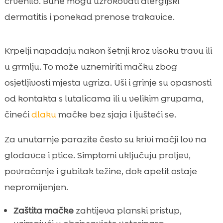
crvenilo. Buhe mogu uzrokovati alergijski
dermatitis i ponekad prenose trakavice.
Krpelji napadaju nakon šetnji kroz visoku travu ili
u grmlju. To može uznemiriti mačku zbog
osjetljivosti mjesta ugriza. Uši i grinje su opasnosti
od kontakta s lutalicama ili u velikim grupama,
čineći
dlaku
mačke bez sjaja i ljušteći se.
Za unutarnje parazite često su krivi mačji lov na
glodavce i ptice. Simptomi uključuju proljev,
povraćanje i gubitak težine, dok apetit ostaje
nepromijenjen.
Zaštita mačke
zahtijeva planski pristup,