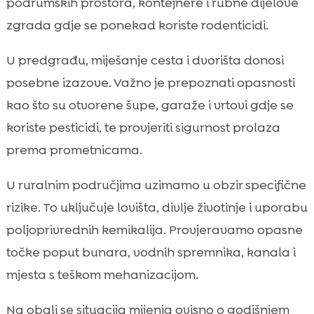
podrumskih prostora, kontejnere i rubne dijelove
zgrada gdje se ponekad koriste rodenticidi.
U predgrađu, miješanje cesta i dvorišta donosi
posebne izazove. Važno je prepoznati opasnosti
kao što su otvorene šupe, garaže i vrtovi gdje se
koriste pesticidi, te provjeriti sigurnost prolaza
prema prometnicama.
U ruralnim područjima uzimamo u obzir specifične
rizike. To uključuje lovišta, divlje životinje i uporabu
poljoprivrednih kemikalija. Provjeravamo opasne
točke poput bunara, vodnih spremnika, kanala i
mjesta s teškom mehanizacijom.
Na obali se situacija mijenja ovisno o godišnjem