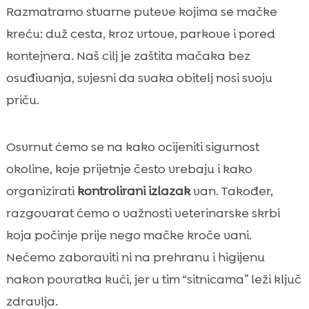
Razmatramo stvarne puteve kojima se mačke
neprilike
kreću: duž cesta, kroz vrtove, parkove i pored
Gubitak, krađa i zamjene identiteta

kontejnera. Naš cilj je zaštita mačaka bez
Sigurnosne mjere: kako mački omogućiti

kontrolirani izlazak
osuđivanja, svjesni da svaka obitelj nosi svoju
Prevencija i veterinarska zaštita prije
priču.

izlaska
Prehrana kao dio zaštite: energija, imunitet i

Osvrnut ćemo se na kako ocijeniti sigurnost
osjetljiv želudac
okoline, koje prijetnje često vrebaju i kako
CricksyCat: kvalitetan izbor hrane za

organizirati
kontrolirani izlazak
van. Također,
mačke koje izlaze van (i one koje ne izlaze)
razgovarat ćemo o važnosti veterinarske skrbi
Higijena i mirisi nakon boravka vani:

pijesak, šape i dlaka
koja počinje prije nego mačke kroče vani.
Zaključak
Nećemo zaboraviti ni na prehranu i higijenu

FAQ
nakon povratka kući, jer u tim “sitnicama” leži ključ

zdravlja.