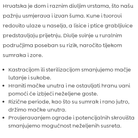
Hrvatska je dom i raznim divljim vrstama, što našu
pažnju usmjerava i izvan šuma. Kune i tvorovi
redovito ulaze u naselja, a lisice i ptice grabljivice
predstavljaju prijetnju. Divlje svinje u ruralnim
područjima poseban su rizik, naročito tijekom
sumraka i zore.
Kastracijom ili sterilizacijom smanjujemo mačje
lutanje i sukobe.
Hraniti mačke unutra i ne ostavljati hranu vani
pomoći će izbjeći neželjene goste.
Rizične periode, kao što su sumrak i rano jutro,
držimo mačke unutra.
Provjeravanjem ograde i potencijalnih skrovišta
smanjujemo mogućnost neželjenih susreta.