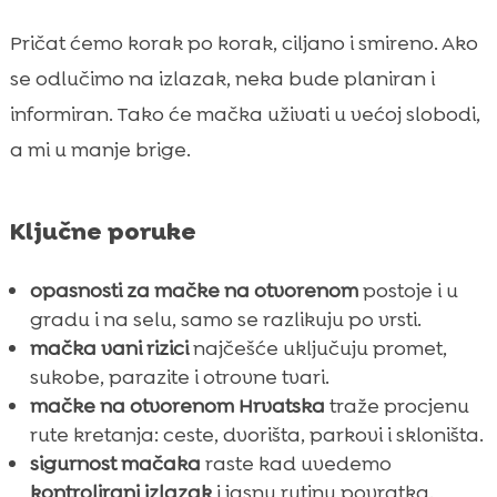
Pričat ćemo korak po korak, ciljano i smireno. Ako
se odlučimo na izlazak, neka bude planiran i
informiran. Tako će mačka uživati u većoj slobodi,
a mi u manje brige.
Ključne poruke
opasnosti za mačke na otvorenom
postoje i u
gradu i na selu, samo se razlikuju po vrsti.
mačka vani rizici
najčešće uključuju promet,
sukobe, parazite i otrovne tvari.
mačke na otvorenom Hrvatska
traže procjenu
rute kretanja: ceste, dvorišta, parkovi i skloništa.
sigurnost mačaka
raste kad uvedemo
kontrolirani izlazak
i jasnu rutinu povratka.