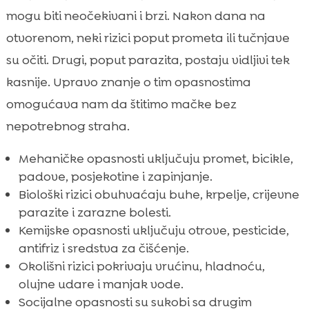
mogu biti neočekivani i brzi. Nakon dana na
otvorenom, neki rizici poput prometa ili tučnjave
su očiti. Drugi, poput parazita, postaju vidljivi tek
kasnije. Upravo znanje o tim opasnostima
omogućava nam da štitimo mačke bez
nepotrebnog straha.
Mehaničke opasnosti uključuju promet, bicikle,
padove, posjekotine i zapinjanje.
Biološki rizici obuhvaćaju buhe, krpelje, crijevne
parazite i zarazne bolesti.
Kemijske opasnosti uključuju otrove, pesticide,
antifriz i sredstva za čišćenje.
Okolišni rizici pokrivaju vrućinu, hladnoću,
olujne udare i manjak vode.
Socijalne opasnosti su sukobi sa drugim