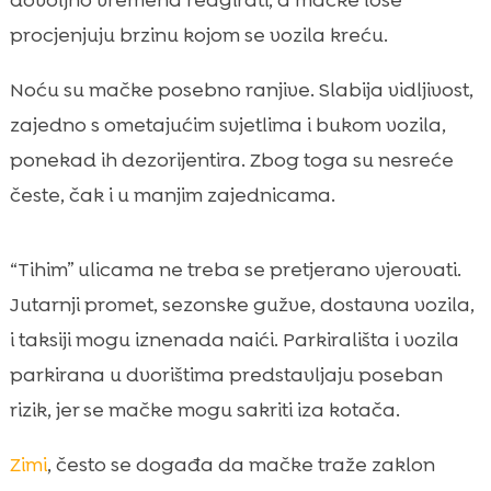
dovoljno vremena reagirati, a mačke loše
procjenjuju brzinu kojom se vozila kreću.
Noću su mačke posebno ranjive. Slabija vidljivost,
zajedno s ometajućim svjetlima i bukom vozila,
ponekad ih dezorijentira. Zbog toga su nesreće
česte, čak i u manjim zajednicama.
“Tihim” ulicama ne treba se pretjerano vjerovati.
Jutarnji promet, sezonske gužve, dostavna vozila,
i taksiji mogu iznenada naići. Parkirališta i vozila
parkirana u dvorištima predstavljaju poseban
rizik, jer se mačke mogu sakriti iza kotača.
Zimi
, često se događa da mačke traže zaklon