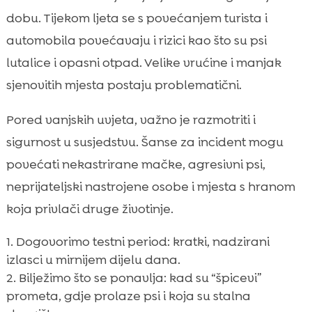
dobu. Tijekom ljeta se s povećanjem turista i
automobila povećavaju i rizici kao što su psi
lutalice i opasni otpad. Velike vrućine i manjak
sjenovitih mjesta postaju problematični.
Pored vanjskih uvjeta, važno je razmotriti i
sigurnost u susjedstvu. Šanse za incident mogu
povećati nekastrirane mačke, agresivni psi,
neprijateljski nastrojene osobe i mjesta s hranom
koja privlači druge životinje.
Dogovorimo testni period: kratki, nadzirani
izlasci u mirnijem dijelu dana.
Bilježimo što se ponavlja: kad su “špicevi”
prometa, gdje prolaze psi i koja su stalna