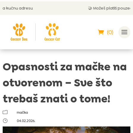
u
🤝 Možeš platiti pouzećem
(0)
Opasnosti za mačke na
otvorenom – Sve što
trebaš znati o tome!
m
mačka
}
04.02.2026.