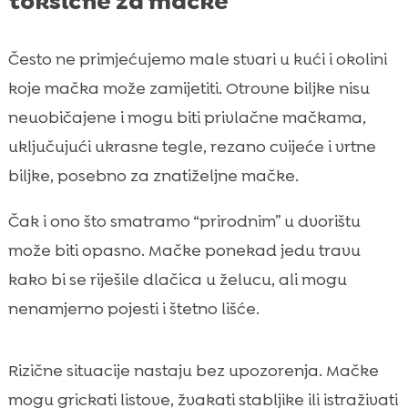
toksične za mačke
Često ne primjećujemo male stvari u kući i okolini
koje mačka može zamijetiti. Otrovne biljke nisu
neuobičajene i mogu biti privlačne mačkama,
uključujući ukrasne tegle, rezano cvijeće i vrtne
biljke, posebno za znatiželjne mačke.
Čak i ono što smatramo “prirodnim” u dvorištu
može biti opasno. Mačke ponekad jedu travu
kako bi se riješile dlačica u želucu, ali mogu
nenamjerno pojesti i štetno lišće.
Rizične situacije nastaju bez upozorenja. Mačke
mogu grickati listove, žvakati stabljike ili istraživati