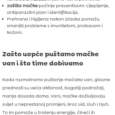
zaštita mačke
počinje preventivom: cijepljenje,
antiparazitni plan i identifikacija.
Prehrana i higijena nakon izlaska pomažu
smanjiti probleme s imunitetom, probavom i
kožom.
Zašto uopće puštamo mačke
van i što time dobivamo
Kada razmatramo puštanje mačaka van, glavne
prednosti su veća aktivnost, bogatiji podražaji,
manja dosada doma. Vani, mačke doživljavaju
svijet u neprestanoj promjeni, kroz vid, sluh i njuh.
To im pomaže u trošenju energije, čineći ih