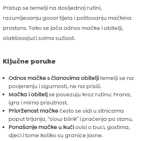
Pristup se temelji na dosljednoj rutini,
razumijevanju govor tijela i poštovanju mačkina
prostora. Tako se jača odnos mačke i obitelji,
olakšavajući svima suživot.
Ključne poruke
Odnos mačke s članovima obitelji
temelji se na
povjerenju i sigurnosti, ne na prisili.
Mačka i obitelj
se povezuju kroz rutinu: hrana,
igra i mirna prisutnost.
Privrženost mačke
često se vidi u sitnicama
poput trljanja, “slow blink” i praćenja po stanu.
Ponašanje mačke u kući
ovisi o buci, gostima,
djeci i tome koliko su granice jasne.