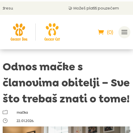
🤝 Možeš platiti pouzećem
(0)
Odnos mačke s
članovima obitelji – Sve
što trebaš znati o tome!
m
mačka
}
22.01.2026.