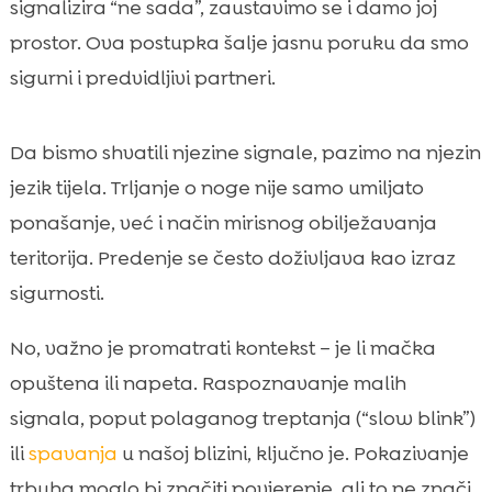
signalizira “ne sada”, zaustavimo se i damo joj
prostor. Ova postupka šalje jasnu poruku da smo
sigurni i predvidljivi partneri.
Da bismo shvatili njezine signale, pazimo na njezin
jezik tijela. Trljanje o noge nije samo umiljato
ponašanje, već i način mirisnog obilježavanja
teritorija. Predenje se često doživljava kao izraz
sigurnosti.
No, važno je promatrati kontekst – je li mačka
opuštena ili napeta. Raspoznavanje malih
signala, poput polaganog treptanja (“slow blink”)
ili
spavanja
u našoj blizini, ključno je. Pokazivanje
trbuha moglo bi značiti povjerenje, ali to ne znači