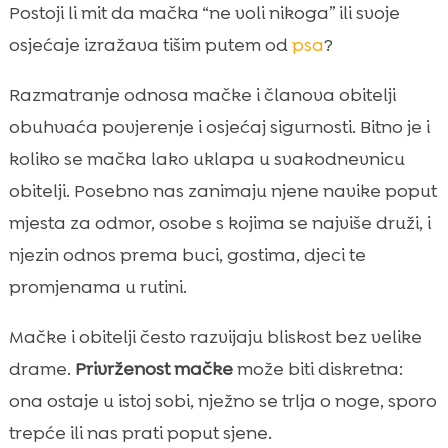
Zašto je odnos mačke s ukućanima važan
Postoji li mit da mačka “ne voli nikoga” ili svoje

za harmoniju doma
osjećaje izražava tišim putem od
psa
?
Kako mačke stvaraju privrženost i

Razmatranje odnosa mačke i članova obitelji
povjerenje
odnos mačke s članovima obitelji
obuhvaća povjerenje i osjećaj sigurnosti. Bitno je i

Upoznavanje mačke s djecom: sigurnost i
koliko se mačka lako uklapa u svakodnevnicu

nježnost u praksi
obitelji. Posebno nas zanimaju njene navike poput
Mačka i odrasli: kako raspodijeliti brigu i

mjesta za odmor, osobe s kojima se najviše druži, i
izgraditi rutinu
njezin odnos prema buci, gostima, djeci te
Mačka i starije osobe: smiren tempo i

promjenama u rutini.
emocionalna povezanost
Suživot s drugim kućnim ljubimcima: pas,

Mačke i obitelji često razvijaju bliskost bez velike
druga mačka i ostale kombinacije
drame.
Privrženost mačke
može biti diskretna:
Komunikacija s mačkom: igra, nagrade i

ona ostaje u istoj sobi, nježno se trlja o noge, sporo
granice bez kazne
trepće ili nas prati poput sjene.
Stres u obitelji i kako ga mačka “upija”
