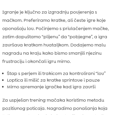
Igranje je ključno za izgradnju povjerenja s
mačkom. Preferiramo kratke, ali česte igre koje
oponašaju lov. Počinjemo s privlačenjem mačke,
zatim dopuštamo “plijenu” da “pobjegne”, a igra
završava kratkom hvataljkom. Dodajemo malu
nagradu na kraju kako bismo smanjili njezinu
frustraciju i okončali igru mirno.
Štap s perjem ili trakicom za kontrolirani “lov”
Loptica ili mišić za kratke sprintove i pauze
Mirno spremanje igračke kad igra završi
Za uspješan trening mačaka koristimo metodu
pozitivnog poticaja. Nagradimo ponašanja koja