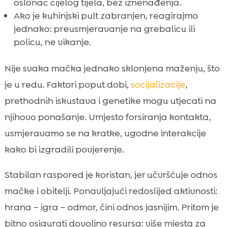
oslonac cijelog tijela, bez iznenađenja.
Ako je kuhinjski pult zabranjen, reagirajmo
jednako: preusmjeravanje na grebalicu ili
policu, ne vikanje.
Nije svaka mačka jednako sklonjena maženju, što
je u redu. Faktori poput dobi,
socijalizacije
,
prethodnih iskustava i genetike mogu utjecati na
njihovo ponašanje. Umjesto forsiranja kontakta,
usmjeravamo se na kratke, ugodne interakcije
kako bi izgradili povjerenje.
Stabilan raspored je koristan, jer učvršćuje odnos
mačke i obitelji. Ponavljajući redoslijed aktivnosti:
hrana – igra – odmor, čini odnos jasnijim. Pritom je
bitno osigurati dovoljno resursa: više mjesta za