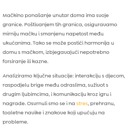
Prehrana i rutina hranjenja kao dio

obiteljske povezanosti
Mačkino ponašanje unutar doma ima svoje
Toalet i higijena: kako pijesak utječe na
granice. Poštivanjem tih granica, osiguravamo

ponašanje i odnose u kući
mirniju mačku i smanjenu napetost među
Kada mačka “mijenja ponašanje”: znakovi

ukućanima. Tako se može postići harmonija u
bolesti i kada idemo veterinaru
domu s mačkom, izbjegavajući nepotrebno
Zaključak

forsiranje ili kazne.
FAQ

Analiziramo ključne situacije: interakciju s djecom,
raspodjelu brige među odraslima, suživot s
drugim ljubimcima, i komunikaciju kroz igru i
nagrade. Osvrnuli smo se i na
stres
, prehranu,
toaletne navike i znakove koji upućuju na
probleme.