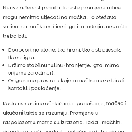
Neusklađenost pravila ili česte promjene rutine
mogu nemirno utjecati na mačka. To otežava
suživot sa mačkom, čineći ga izazovnijim nego što
treba biti.
Dogovorimo uloge: tko hrani, tko čisti pijesak,
tko se igra.
Držimo stabilnu rutinu (hranjenje, igra, mirno
vrijeme za odmor).
Osiguramo prostor u kojem mačka može birati
kontakt i povlačenje.
Kada uskladimo očekivanja i ponašanje,
mačka i
ukućani
lakše se razumiju. Promjene u
raspoloženju manje su izražene. Tada i mačkini
signali—rep, uši, pogled, povlačenje dobivaju na