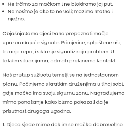
Ne trčimo za mačkom i ne blokiramo joj put.
Ne nosimo je ako to ne voli; mazimo kratko i
nježno.
Objašnjavamo djeci kako prepoznati mačje
upozoravajuće signale. Primjerice, spljoštene uši,
trzanje repa, i siktanje signaliziraju problem. U
takvim situacijama, odmah prekinemo kontakt.
Naš pristup suživotu temelji se na jednostavnom
planu. Počinjemo s kratkim druženjima u tihoj sobi,
gdje mačka ima svoju sigurnu zonu. Nagrađujemo
mirno ponašanje kako bismo pokazali da je
prisutnost drugoga ugodna.
Djeca sjede mirno dok im se mačka dobrovoljno