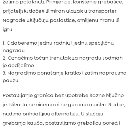
želimo potaknuti. Primjerice, korištenje grebalice,
prijateljski doček ili miran ulazak u transporter.
Nagrade uključuju poslastice, omiljenu hranu ili
igru.
Odaberemo jednu radnju i jednu specifičnu
nagradu
Označimo točan trenutak za nagradu i odmah
je dodijelimo
Nagradimo ponašanje kratko i zatim napravimo
pauzu
Postavljanje granica bez upotrebe kazne ključno
je. Nikada ne vičemo ni ne guramo mačku. Radije,
nudimo prihvatljivu alternativu. U slučaju
grebanja kauča, postavljamo grebalicu pored i