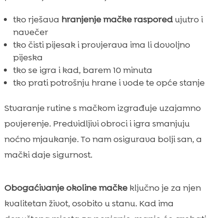
tko rješava
hranjenje mačke raspored
ujutro i
navečer
tko čisti pijesak i provjerava ima li dovoljno
pijeska
tko se igra i kad, barem 10 minuta
tko prati potrošnju hrane i vode te opće stanje
Stvaranje rutine s mačkom izgrađuje uzajamno
povjerenje. Predvidljivi obroci i igra smanjuju
noćno mjaukanje. To nam osigurava bolji san, a
mački daje sigurnost.
Obogaćivanje okoline mačke
ključno je za njen
kvalitetan život, osobito u stanu. Kad ima