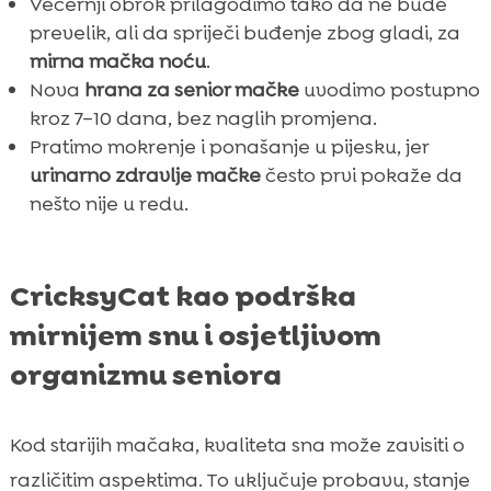
Večernji obrok prilagodimo tako da ne bude
prevelik, ali da spriječi buđenje zbog gladi, za
mirna mačka noću
.
Nova
hrana za senior mačke
uvodimo postupno
kroz 7–10 dana, bez naglih promjena.
Pratimo mokrenje i ponašanje u pijesku, jer
urinarno zdravlje mačke
često prvi pokaže da
nešto nije u redu.
CricksyCat kao podrška
mirnijem snu i osjetljivom
organizmu seniora
Kod starijih mačaka, kvaliteta sna može zavisiti o
različitim aspektima. To uključuje probavu, stanje