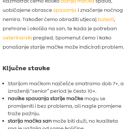
Razmatrat ćemo koliko
starija mačka
spava,
Idealno okruženje za spavanje: toplina, mir

uobičajene obrasce
spavanja
i značenje noćnog
i sigurnost
nemira. Također ćemo obraditi utjecaj
bolesti
,
Krevetići, dekice i ortopedska podrška za

prehrane i okoliša na san, te kada je potreban
starije mačke
veterinarski
pregled. Spomenut ćemo i kako
Pijesak i higijena: kako Purrfect Life

ponašanje starije mačke može indicirati problem.
olakšava rutinu i smanjuje stres
Rutina prije spavanja: što možemo napraviti

svaku večer
Ključne stavke
Kako pratiti promjene: dnevnik spavanja i

ponašanja
Starijom mačkom najčešće smatramo dob 7+, a
Kada je vrijeme za veterinarski pregled
izraženiji “senior” period je često 10+.

zbog promjena spavanja
navike spavanja starije mačke
mogu se
Zaključak
promijeniti i bez problema, ali nagle promjene

traže pažnju.
FAQ

starija mačka san
može biti duži, no kvaliteta
sna je važnija od same količine.