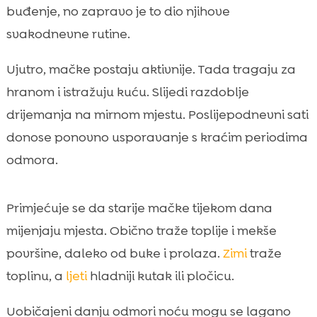
buđenje, no zapravo je to dio njihove
svakodnevne rutine.
Ujutro, mačke postaju aktivnije. Tada tragaju za
hranom i istražuju kuću. Slijedi razdoblje
drijemanja na mirnom mjestu. Poslijepodnevni sati
donose ponovno usporavanje s kraćim periodima
odmora.
Primjećuje se da starije mačke tijekom dana
mijenjaju mjesta. Obično traže toplije i mekše
površine, daleko od buke i prolaza.
Zimi
traže
toplinu, a
ljeti
hladniji kutak ili pločicu.
Uobičajeni danju odmori noću mogu se lagano