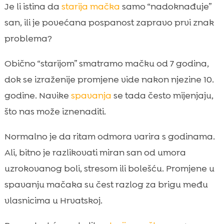
Zašto se san mijenja kako mačka stari
Je li istina da
starija mačka
samo “nadoknađuje”

Koliko sati spava starija mačka i je li to
san, ili je povećana pospanost zapravo prvi znak

zabrinjavajuće
problema?
navike spavanja starije mačke i tipični

obrasci kroz dan
Obično “starijom” smatramo mačku od 7 godina,
Najčešći razlozi pojačane pospanosti kod
dok se izraženije promjene vide nakon njezine 10.

starijih mačaka
godine. Navike
spavanja
se tada često mijenjaju,
Kada starija mačka spava manje: uzroci

što nas može iznenaditi.
noćnog nemira
Znakovi da san nije kvalitetan (i kako ih
Normalno je da ritam odmora varira s godinama.

prepoznati)
Ali, bitno je razlikovati miran san od umora
Bolesti koje mogu utjecati na spavanje

uzrokovanog boli, stresom ili bolešću. Promjene u
starije mačke
spavanju mačaka su čest razlog za brigu među
Uloga prehrane u spavanju i općem miru

vlasnicima u Hrvatskoj.
CricksyCat kao podrška mirnijem snu i

osjetljivom organizmu seniora