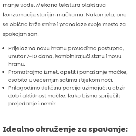
manje vode. Mekana tekstura olakšava
konzumaciju starijim mačkama. Nakon jela, one
se obično brže smire i pronalaze svoje mesto za
spokojan san.
Prijelaz na novu hranu provodimo postupno,
unutar 7–10 dana, kombinirajući staru i novu
hranu.
Promatrajmo izmet, apetit i ponašanje mačke,
osobito u večernjim satima i tijekom noći.
Prilagodimo veličinu porcija uzimajući u obzir
dob i aktivnost mačke, kako bismo spriječili
prejedanje i nemir.
Idealno okruženje za spavanje: