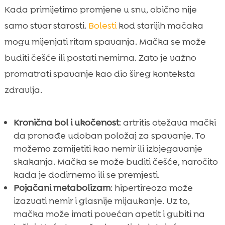
Kada primijetimo promjene u snu, obično nije
samo stvar starosti.
Bolesti
kod starijih mačaka
mogu mijenjati ritam spavanja. Mačka se može
buditi češće ili postati nemirna. Zato je važno
promatrati spavanje kao dio šireg konteksta
zdravlja.
Kronična bol i ukočenost
: artritis otežava mački
da pronađe udoban položaj za spavanje. To
možemo zamijetiti kao nemir ili izbjegavanje
skakanja. Mačka se može buditi češće, naročito
kada je dodirnemo ili se premjesti.
Pojačani metabolizam
: hipertireoza može
izazvati nemir i glasnije mijaukanje. Uz to,
mačka može imati povećan apetit i gubiti na