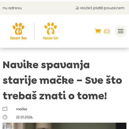
🤝 Možeš platiti pouzećem
(0)
Navike spavanja
starije mačke – Sve što
trebaš znati o tome!
m
mačka
}
22.01.2026.