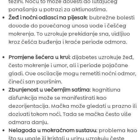
težini. Noću to može dovesti do lutajućeg
ponašanja u potrazi za aktivnostima.
Žeđ i noćni odlasci na pijesak
: bubrežne bolesti
dovode do povećanog unosa vode i češćeg
mokrenja. To uzrokuje prekidanje sna, vidljivo
kroz češća buđenja i kraće periode odmora.
Promjene šećera u krvi
: dijabetes uzrokuje žeđ,
često mokrenje i umor, ali i periode pojačane
gladi. Ove oscilacije mogu remetiti noćni odmor,
čineći san površnim.
Zbunjenost u večernjim satima
: kognitivna
disfunkcija može se manifestirati kao
dezorijentacija. Mačka može gledati u prazno ili
dozivati tokom noći. Tada se mačka često više
odmara danju.
Nelagoda u mokraćnom sustavu
: problema kao
što su upale ili kristali u urinu uzrokuju česte