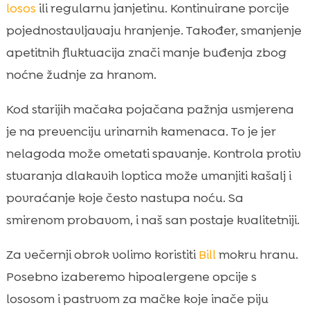
losos
ili regularnu janjetinu. Kontinuirane porcije
pojednostavljavaju hranjenje. Također, smanjenje
apetitnih fluktuacija znači manje buđenja zbog
noćne žudnje za hranom.
Kod starijih mačaka pojačana pažnja usmjerena
je na prevenciju urinarnih kamenaca. To je jer
nelagoda može ometati spavanje. Kontrola protiv
stvaranja dlakavih loptica može umanjiti kašalj i
povraćanje koje često nastupa noću. Sa
smirenom probavom, i naš san postaje kvalitetniji.
Za večernji obrok volimo koristiti
Bill
mokru hranu.
Posebno izaberemo hipoalergene opcije s
lososom i pastrvom za mačke koje inače piju