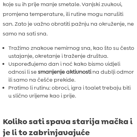
koje su ih prije manje smetale. Vanjski zvukovi,
promjena temperature, ili rutine mogu narušiti
san. Zato je važno obratiti pažnju na okruženje, ne
samo na sati sna.
Tražimo znakove nemirnog sna, kao što su često
ustajanje, okretanje i traženje društva.
Uspoređujemo dan i noć kako bismo vidjeli
odnosi li se
smanjenje aktivnosti
na dublji odmor
ili samo na češće prekide.
Pratimo li rutinu: obroci, igra i toalet trebaju biti
u slično vrijeme kao i prije.
Koliko sati spava starija mačka i
je li to zabrinjavajuće