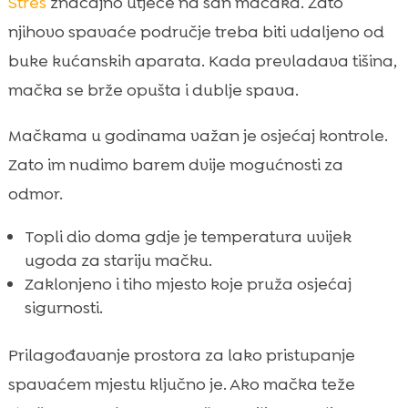
Stres
značajno utječe na san mačaka. Zato
njihovo spavaće područje treba biti udaljeno od
buke kućanskih aparata. Kada prevladava tišina,
mačka se brže opušta i dublje spava.
Mačkama u godinama važan je osjećaj kontrole.
Zato im nudimo barem dvije mogućnosti za
odmor.
Topli dio doma gdje je temperatura uvijek
ugoda za stariju mačku.
Zaklonjeno i tiho mjesto koje pruža osjećaj
sigurnosti.
Prilagođavanje prostora za lako pristupanje
spavaćem mjestu ključno je. Ako mačka teže