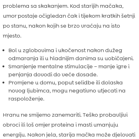
problema sa skakanjem. Kod starijih mačaka,
umor postaje očigledan čak i tijekom kratkih šetnji
po stanu, nakon kojih se brzo vraćaju na isto
mjesto.
Bol u zglobovima i ukočenost nakon dužeg
odmaranja ili u hladnijim danima su uobičajeni.
Smanjenje mentalne stimulacije – manje igre i
penjanja dovodi do veće dosade.
Promjene u domu, poput selidbe ili dolaska
novog ljubimca, mogu negativno utjecati na
raspoloženje.
Hranu ne smijemo zanemariti. Teško probavljivi
obroci ili loš omjer proteina i masti umanjuju
energiju. Nakon jela, starija mačka može djelovati