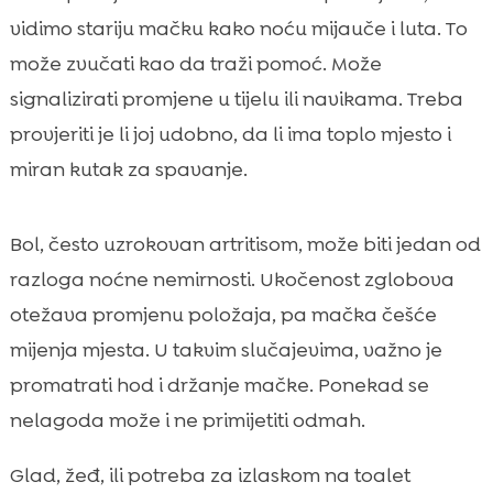
vidimo stariju mačku kako noću mijauče i luta. To
može zvučati kao da traži pomoć. Može
signalizirati promjene u tijelu ili navikama. Treba
provjeriti je li joj udobno, da li ima toplo mjesto i
miran kutak za spavanje.
Bol, često uzrokovan artritisom, može biti jedan od
razloga noćne nemirnosti. Ukočenost zglobova
otežava promjenu položaja, pa mačka češće
mijenja mjesta. U takvim slučajevima, važno je
promatrati hod i držanje mačke. Ponekad se
nelagoda može i ne primijetiti odmah.
Glad, žeđ, ili potreba za izlaskom na toalet