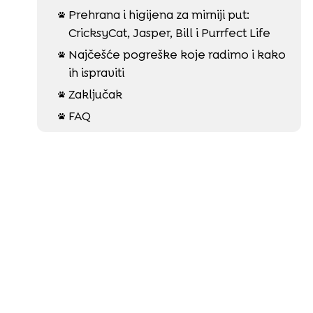
Prehrana i higijena za mirniji put:

CricksyCat, Jasper, Bill i Purrfect Life
Najčešće pogreške koje radimo i kako

ih ispraviti
Zaključak

FAQ
