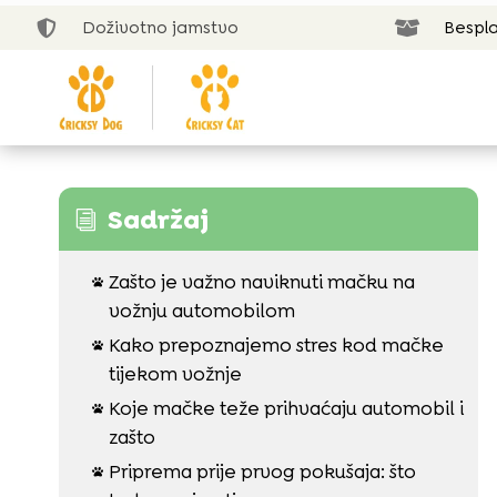
Doživotno jamstvo
Bespla


Sadržaj
i
Zašto je važno naviknuti mačku na

vožnju automobilom
Kako prepoznajemo stres kod mačke

tijekom vožnje
Koje mačke teže prihvaćaju automobil i

zašto
Priprema prije prvog pokušaja: što
