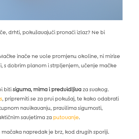
, drhti, pokušavajući pronaći izlaz? Ne bi
 Mačke inače ne vole promjenu okoline, ni mirise
li, s dobrim planom i strpljenjem, učenje mačke
i biti
sigurna, mirna i predvidljiva
za svakog.
s
, pripremiti se za prvi pokušaj, te kako odabrati
tupnom navikavanju, pravilima sigurnosti,
aktičnim savjetima za
putovanje
.
mačaka napredak je brz, kod drugih sporiji.