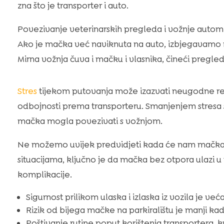
zna što je transporter i auto.
Povezivanje veterinarskih pregleda i vožnje autom 
Ako je mačka već naviknuta na auto, izbjegavamo 
Mirna vožnja čuva i mačku i vlasnika, čineći pregle
Stres
tijekom putovanja može izazvati neugodne re
odbojnosti prema transporteru. Smanjenjem stresa s
mačka mogla povezivati s vožnjom.
Ne možemo uvijek predvidjeti kada će nam mačka h
situacijama, ključno je da mačka bez otpora ulazi u t
komplikacije.
Sigurnost prilikom ulaska i izlaska iz vozila je v
Rizik od bijega mačke na parkiralištu je manji ka
Poštivanje rutine poput korištenja transportera, k