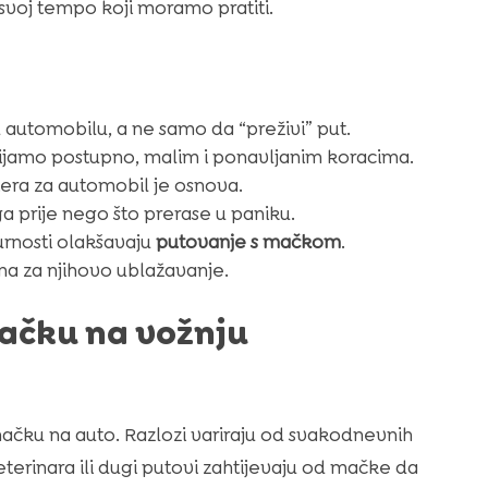
voj tempo koji moramo pratiti.
u automobilu, a ne samo da “preživi” put.
jamo postupno, malim i ponavljanim koracima.
era za automobil je osnova.
ga prije nego što prerase u paniku.
gurnosti olakšavaju
putovanje s mačkom
.
čina za njihovo ublažavanje.
mačku na vožnju
čku na auto. Razlozi variraju od svakodnevnih
eterinara ili dugi putovi zahtijevaju od mačke da