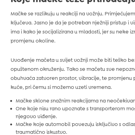
Mačke se razlikuju u reakciji na vožnju. Primjećuje
ključeva. Jasno je da je potreban nježniji pristup i 
ima i kako je socijalizirana u mladosti, jer su neke izr
promjenu okoline.
Uvođenje mačeta u svijet vožnji može biti teško b
opuštenom okruženju. Tako se mačetu sve nepoznat
obuhvaća zatvoren prostor, vibracije, te promjenu p
kuće, pri čemu si možemo uzeti vremena.
Mačke sklone snažnim reakcijama na neočekivane 
One koje nisu rano upoznate s transporterom mog
njegovo viđenje.
Mačke koje automobil povezuju isključivo s odlas
traumatično iskustvo.