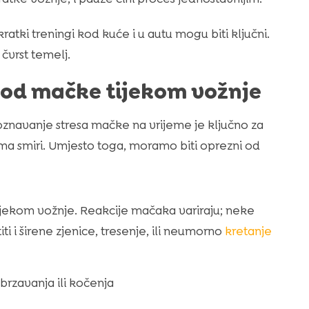
ratki treningi kod kuće i u autu mogu biti ključni.
čvrst temelj.
od mačke tijekom vožnje
epoznavanje stresa mačke na vrijeme je ključno za
a smiri. Umjesto toga, moramo biti oprezni od
jekom vožnje. Reakcije mačaka variraju; neke
ti i širene zjenice, tresenje, ili neumorno
kretanje
brzavanja ili kočenja