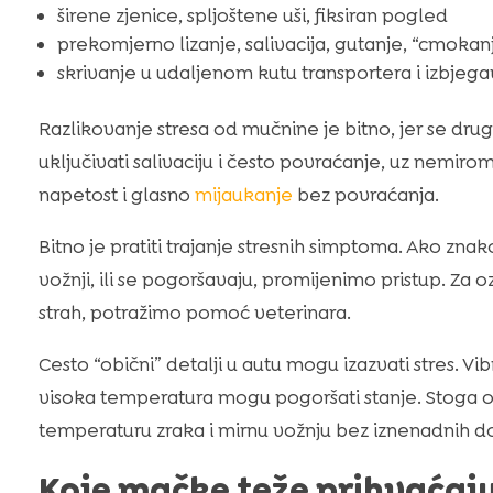
širene zjenice, spljoštene uši, fiksiran pogled
prekomjerno lizanje, salivacija, gutanje, “cmokan
skrivanje u udaljenom kutu transportera i izbje
Razlikovanje stresa od mučnine je bitno, jer se dr
uključivati salivaciju i često povraćanje, uz nemirom.
napetost i glasno
mijaukanje
bez povraćanja.
Bitno je pratiti trajanje stresnih simptoma. Ako znak
vožnji, ili se pogoršavaju, promijenimo pristup. Za 
strah, potražimo pomoć veterinara.
Cesto “obični” detalji u autu mogu izazvati stres. Vib
visoka temperatura mogu pogoršati stanje. Stoga o
temperaturu zraka i mirnu vožnju bez iznenadnih d
Koje mačke teže prihvaćaju