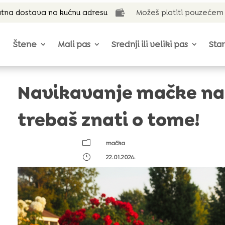
tna dostava na kućnu adresu
Možeš platiti pouzećem

Štene
Mali pas
Srednji ili veliki pas
Star
Navikavanje mačke na 
trebaš znati o tome!
m
mačka
}
22.01.2026.