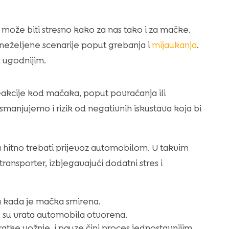
može biti stresno kako za nas tako i za mačke.
neželjene scenarije poput grebanja i
mijaukanja
.
d ugodnijim.
akcije kod mačaka, poput povraćanja ili
manjujemo i rizik od negativnih iskustava koja bi
itno trebati prijevoz automobilom. U takvim
ransporter, izbjegavajući dodatni stres i
eća kada je mačka smirena.
d su vrata automobila otvorena.
ratke vožnje, i pauze čini proces jednostavnijim.