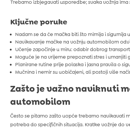
Trebamo izbjegavati usporedbe; svaka vožnja ima s
Ključne poruke
Nadam se da će mačka biti što mirnija i sigurnija 
Navikavanje mačke na vožnju automobilom odvi
Učenje započinje u miru: odabir dobrog transport
Moguće je na vrijeme prepoznati stres i umanjiti 
Planirane rutine prije polaska i jasna pravila o si
Mučnina i nemir su uobičajeni, ali postoji više na
Zašto je važno naviknuti 
automobilom
Često se pitamo zašto uopće trebamo navikavati ma
potreba do specifičnih situacija. Kratke vožnje do v