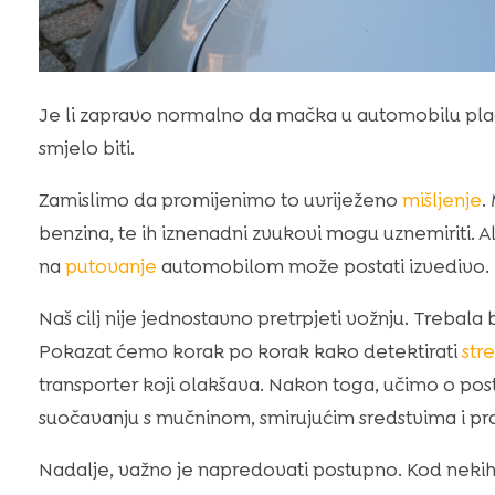
Je li zapravo normalno da mačka u automobilu plače
smjelo biti.
Zamislimo da promijenimo to uvriježeno
mišljenje
.
benzina, te ih iznenadni zvukovi mogu uznemiriti. A
na
putovanje
automobilom može postati izvedivo.
Naš cilj nije jednostavno pretrpjeti vožnju. Trebala b
Pokazat ćemo korak po korak kako detektirati
stre
transporter koji olakšava. Nakon toga, učimo o pos
suočavanju s mučninom, smirujućim sredstvima i pr
Nadalje, važno je napredovati postupno. Kod nekih 