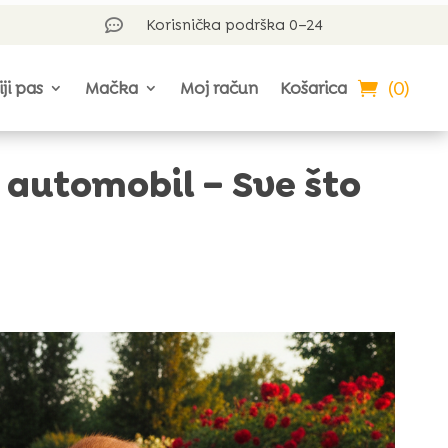
Korisnička podrška 0–24

(0)
iji pas
Mačka
Moj račun
Košarica
automobil – Sve što