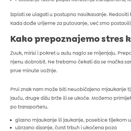
Isplati se ulagati u postupno navikavanje. Redoviti k
Kada dođe vrijeme za putovanje, već smo postavili 
Kako prepoznajemo stres k
Zvuk, mirisi i pokret u autu naglo se mijenjaju. Pr
njenu dobrobit. Ne trebamo čekati da se mačka sam
prve minute vožnje.
Prvi znak nam može biti neuobičajeno mjaukanje ti
jauču, druge dišu brže ili se ukoče. Možemo primijeti
po transporteru.
glasno mjaukanje ili jaukanje, posebice tijekom u
ubrzano disanje, čvrst trbuh i ukočena poza