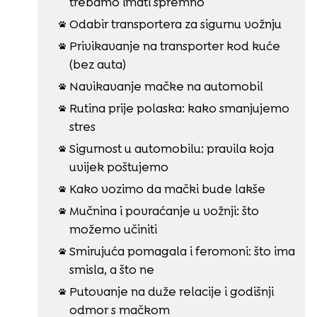
trebamo imati spremno
Odabir transportera za sigurnu vožnju

Privikavanje na transporter kod kuće

(bez auta)
Navikavanje mačke na automobil

Rutina prije polaska: kako smanjujemo

stres
Sigurnost u automobilu: pravila koja

uvijek poštujemo
Kako vozimo da mački bude lakše

Mučnina i povraćanje u vožnji: što

možemo učiniti
Smirujuća pomagala i feromoni: što ima

smisla, a što ne
Putovanje na duže relacije i godišnji

odmor s mačkom