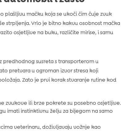
mo plašljivu mačku koja se ukoči čim čuje zvuk
više strpljenja. Vrlo je bitno kakvu osobnost mačka
azito osjetljive na buku, različite mirise, i samu
ez predhodnog susreta s transporterom u
o pretvara u ogroman izvor stresa koji
oložaja. Zato je prvi korak stvaranje rutine kod
zvukove ili brze pokrete su posebno osjetljive.
u imati instinktivnu želju za bijegom na samo
cima veterinaru, doživljavaju vožnje kao