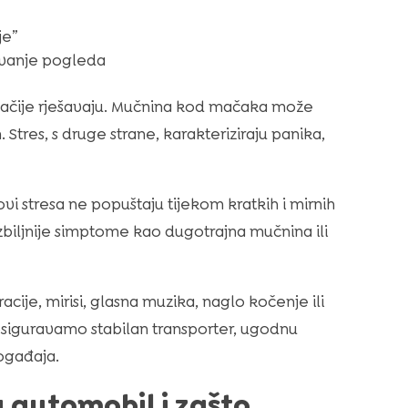
je”
gavanje pogleda
ugačije rješavaju. Mučnina kod mačaka može
 Stres, s druge strane, karakteriziraju panika,
ovi stresa ne popuštaju tijekom kratkih i mirnih
ozbiljnije simptome kao dugotrajna mučnina ili
racije, mirisi, glasna muzika, naglo kočenje ili
siguravamo stabilan transporter, ugodnu
ogađaja.
 automobil i zašto