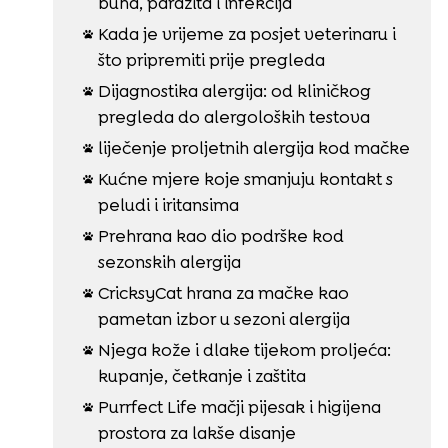
buha, parazita i infekcija
Kada je vrijeme za posjet veterinaru i

što pripremiti prije pregleda
Dijagnostika alergija: od kliničkog

pregleda do alergoloških testova
liječenje proljetnih alergija kod mačke

Kućne mjere koje smanjuju kontakt s

peludi i iritansima
Prehrana kao dio podrške kod

sezonskih alergija
CricksyCat hrana za mačke kao

pametan izbor u sezoni alergija
Njega kože i dlake tijekom proljeća:

kupanje, četkanje i zaštita
Purrfect Life mačji pijesak i higijena

prostora za lakše disanje