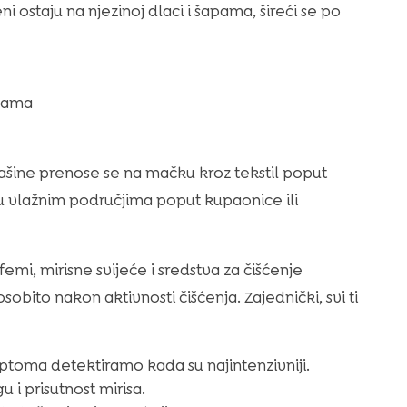
 ostaju na njezinoj dlaci i šapama, šireći se po
inama
prašine prenose se na mačku kroz tekstil poput
i u vlažnim područjima poput kupaonice ili
rfemi, mirisne svijeće i sredstva za čišćenje
sobito nakon aktivnosti čišćenja. Zajednički, svi ti
toma detektiramo kada su najintenzivniji.
 i prisutnost mirisa.