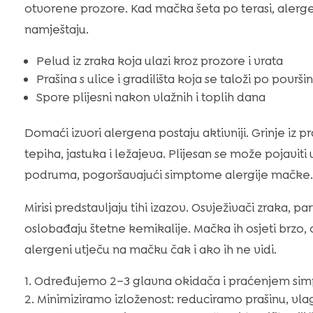
otvorene prozore. Kad mačka šeta po terasi, alergeni
namještaju.
Pelud iz zraka koja ulazi kroz prozore i vrata
Prašina s ulice i gradilišta koja se taloži po površ
Spore plijesni nakon vlažnih i toplih dana
Domaći izvori alergena postaju aktivniji. Grinje iz 
tepiha, jastuka i ležajeva. Plijesan se može pojavit
podruma, pogoršavajući simptome alergije mačke.
Mirisi predstavljaju tihi izazov. Osvježivači zraka, pa
oslobađaju štetne kemikalije. Mačka ih osjeti brzo, o
alergeni utječu na mačku čak i ako ih ne vidi.
Određujemo 2–3 glavna okidača i praćenjem simp
Minimiziramo izloženost: reduciramo prašinu, vlagu