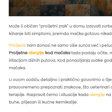
Može li običan “proljetni zrak” u domu izazvati svr
kihanje biti simptomi, premda mačka gotovo nikada
Proljeće
nam donosi ne samo više sunca već i pelud
Proljetne
alergije
kod mačaka
tada postaju očite, m
iritacijom dišnih putova. Kod ponavljanja svake god
mačaka.
U ovom vodiču detaljno i praktično govorimo o lije
pravovremeno prepoznati znakove, što veterinari 
terapije. Raspravit ćemo i situacije kada
alergije
na 
buhe, plijesan ili kućne kemikalije.