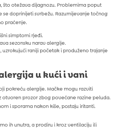
a, što otežava dijagnozu. Problemima poput
ože se doprinijeti svrbežu. Razumijevanje točnog
no praćenje.
šni simptomi rjeđi.
va sezonsku narav alergije.
 uzrokujući raniji početak i produženo trajanje
alergija u kući i vani
koji pokreću alergije. Mačke mogu razviti
z otvoren prozor zbog povećane razine peluda.
om i sporama nakon kiše, postaju iritanti.
 ih unutra, a prodiru i kroz ventilaciju ili