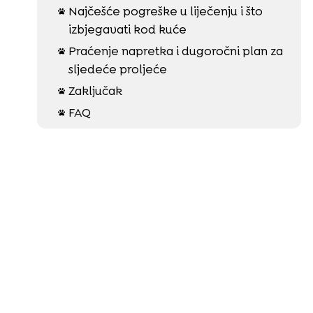
Najčešće pogreške u liječenju i što

izbjegavati kod kuće
Praćenje napretka i dugoročni plan za

sljedeće proljeće
Zaključak

FAQ
