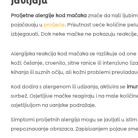
javljaju
Proljetne alergije kod mačaka
znače da naši ljubimc
pojačavaju u
proljeće
. Prisutnost veće količine pel
izbjegavati. Dok neke mačke ne pokazuju reakcije,
Alergijska reakcija kod mačaka se razlikuje od on
koži: češanje, crvenilo, sitne ranice ili intenzivno l
kihanja ili suznih očiju, ali kožni problemi prevladav
Kod dodira s alergenom ili udisanja, aktivira se
imun
svrbež. Osjetljive mačke reagiraju i na male količin
osjetljivijom na vanjske podražaje.
Simptomi proljetnih alergija mogu se javljati u is
prepoznavanje obrazaca. Zapisivanjem pojave smetn