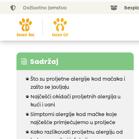
Doživotno jamstvo
Bespla


Sadržaj
i
Što su proljetne alergije kod mačaka i

zašto se javljaju
Najčešći okidači proljetnih alergija u

kući i vani
Simptomi alergije kod mačke koje

najčešće primjećujemo u proljeće
Kako razlikovati proljetnu alergiju od
