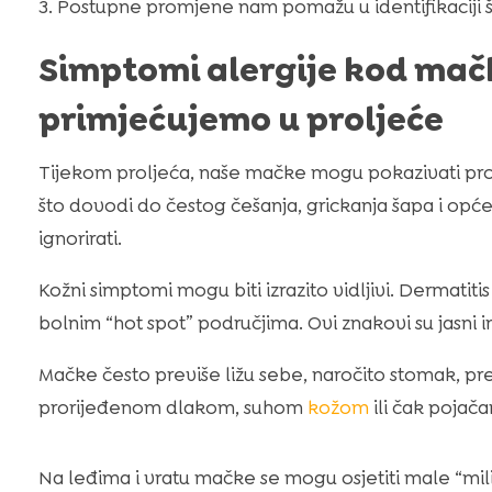
Postupne promjene nam pomažu u identifikaciji št
Simptomi alergije kod mač
primjećujemo u proljeće
Tijekom proljeća, naše mačke mogu pokazivati prom
što dovodi do čestog češanja, grickanja šapa i o
ignorirati.
Kožni simptomi mogu biti izrazito vidljivi. Dermatiti
bolnim “hot spot” područjima. Ovi znakovi su jasni 
Mačke često previše ližu sebe, naročito stomak, p
prorijeđenom dlakom, suhom
kožom
ili čak pojač
Na leđima i vratu mačke se mogu osjetiti male “mili