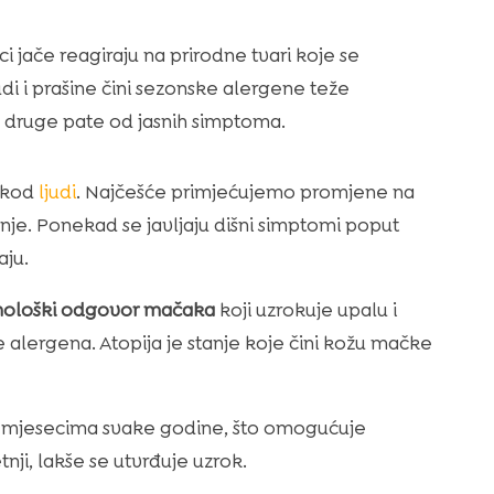
i jače reagiraju na prirodne tvari koje se
udi i prašine čini sezonske alergene teže
 druge pate od jasnih simptoma.
e kod
ljudi
. Najčešće primjećujemo promjene na
izanje. Ponekad se javljaju dišni simptomi poput
aju.
ološki odgovor mačaka
koji uzrokuje upalu i
e alergena. Atopija je stanje koje čini kožu mačke
tim mjesecima svake godine, što omogućuje
ji, lakše se utvrđuje uzrok.