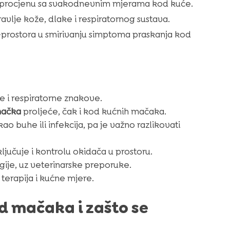
 procjenu sa svakodnevnim mjerama kod kuće.
ravlje kože, dlake i respiratornog sustava.
g-prostora u smirivanju simptoma praskanja kod
 i respiratorne znakove.
mačka
proljeće, čak i kod kućnih mačaka.
ao buhe ili infekcija, pa je važno razlikovati
jučuje i kontrolu okidača u prostoru.
egije, uz veterinarske preporuke.
 terapija i kućne mjere.
od mačaka i zašto se