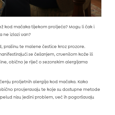
bež kod mačaka tijekom proljeća? Mogu li čak i
 ne izlazi van?
, prašinu te malene čestice kroz prozore.
anifestirajući se češanjem, crvenilom kože ili
ine, obično je riječ o sezonskim alergijama
čenju proljetnih alergija kod mačaka. Kako
obično provjeravaju te koje su dostupne metode
pelud nisu jedini problem, već ih pogoršavaju