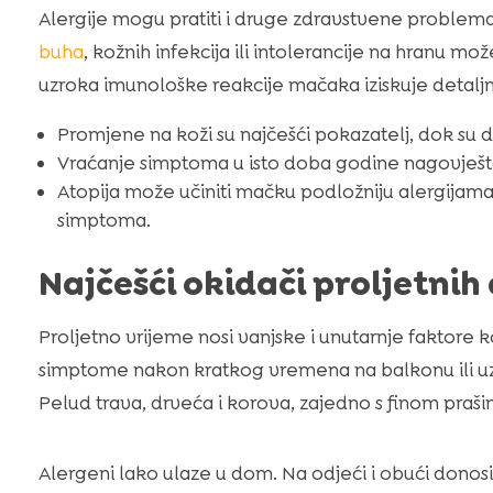
Alergije mogu pratiti i druge zdravstvene problem
buha
, kožnih infekcija ili intolerancije na hranu m
uzroka imunološke reakcije mačaka iziskuje detalj
Promjene na koži su najčešći pokazatelj, dok su di
Vraćanje simptoma u isto doba godine nagovješta
Atopija može učiniti mačku podložniju alergijama,
simptoma.
Najčešći okidači proljetnih 
Proljetno vrijeme nosi vanjske i unutarnje faktore 
simptome nakon kratkog vremena na balkonu ili u
Pelud trava, drveća i korova, zajedno s finom prašin
Alergeni lako ulaze u dom. Na odjeći i obući donosimo