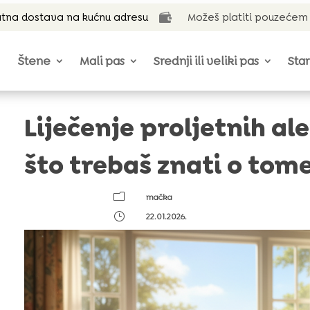
tna dostava na kućnu adresu
Možeš platiti pouzećem

Štene
Mali pas
Srednji ili veliki pas
Star
Liječenje proljetnih al
što trebaš znati o tome
m
mačka
}
22.01.2026.