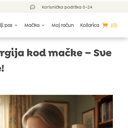
Korisnička podrška 0–24

(0)
iji pas
Mačka
Moj račun
Košarica
ergija kod mačke – Sve
!