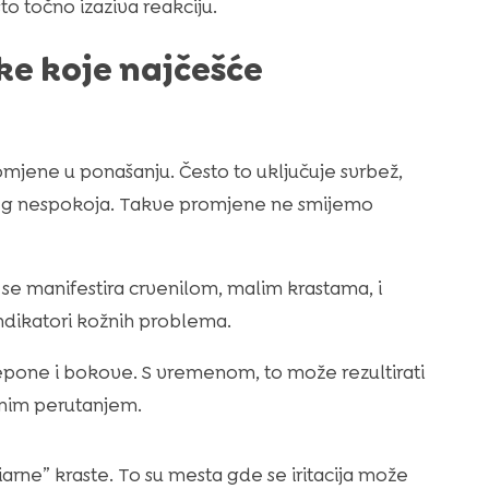
o točno izaziva reakciju.
ke koje najčešće
jene u ponašanju. Često to uključuje svrbež,
pćeg nespokoja. Takve promjene ne smijemo
s se manifestira crvenilom, malim krastama, i
indikatori kožnih problema.
repone i bokove. S vremenom, to može rezultirati
anim perutanjem.
arne” kraste. To su mesta gde se iritacija može