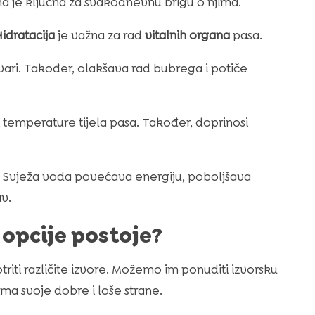
na je ključna za svakodnevnu brigu o njima.
idratacija
je važna za rad
vitalnih organa
pasa.
tvari. Također, olakšava rad bubrega i potiče
 temperature tijela pasa. Također, doprinosi
e. Svježa voda povećava energiju, poboljšava
av.
 opcije postoje?
riti različite izvore. Možemo im ponuditi izvorsku
 ima svoje dobre i loše strane.