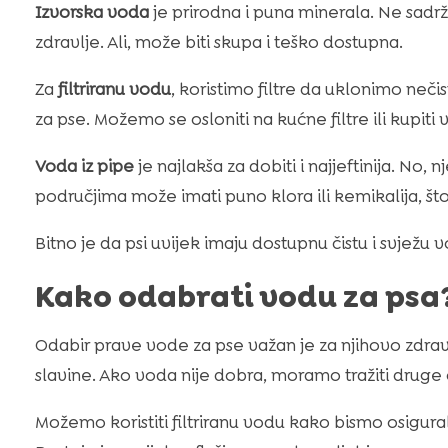
Izvorska voda
je prirodna i puna minerala. Ne sadrž
zdravlje. Ali, može biti skupa i teško dostupna.
Za
filtriranu vodu
, koristimo filtre da uklonimo neči
za pse. Možemo se osloniti na kućne filtre ili kupiti v
Voda iz pipe
je najlakša za dobiti i najjeftinija. No, 
područjima može imati puno klora ili kemikalija, što
Bitno je da psi uvijek imaju dostupnu čistu i svježu v
Kako odabrati vodu za psa
Odabir prave vode za pse važan je za njihovo zdravl
slavine. Ako voda nije dobra, moramo tražiti druge 
Možemo koristiti filtriranu vodu kako bismo osigurali 