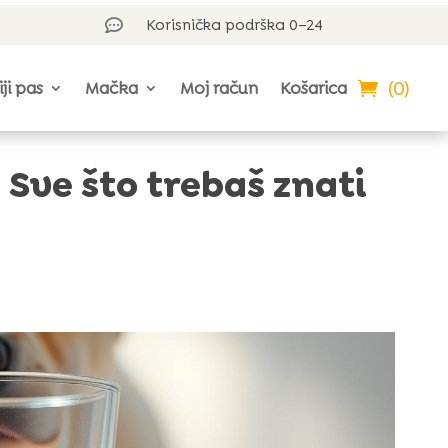
Korisnička podrška 0–24

(0)
iji pas
Mačka
Moj račun
Košarica
 Sve što trebaš znati