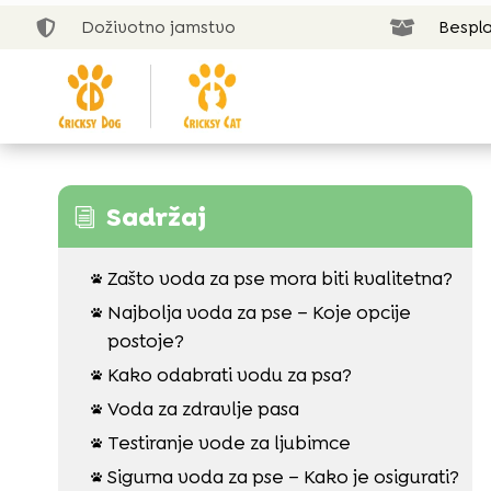
Doživotno jamstvo
Bespla


Sadržaj
i
Zašto voda za pse mora biti kvalitetna?

Najbolja voda za pse – Koje opcije

postoje?
Kako odabrati vodu za psa?

Voda za zdravlje pasa

Testiranje vode za ljubimce

Sigurna voda za pse – Kako je osigurati?
