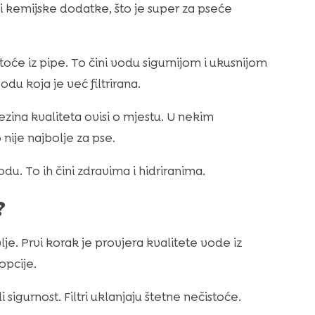
i kemijske dodatke, što je super za pseće
stoće iz pipe. To čini vodu sigurnijom i ukusnijom
odu koja je već filtrirana.
njezina kvaliteta ovisi o mjestu. U nekim
 nije najbolje za pse.
odu. To ih čini zdravima i hidriranima.
?
je. Prvi korak je provjera kvalitete vode iz
opcije.
sigurnost. Filtri uklanjaju štetne nečistoće.