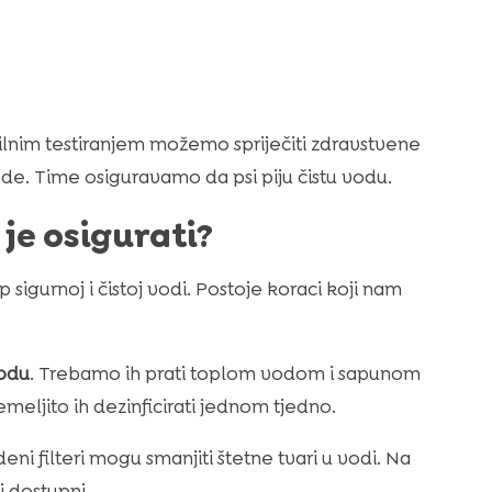
vilnim testiranjem možemo spriječiti zdravstvene
de. Time osiguravamo da psi piju čistu vodu.
je osigurati?
 sigurnoj i čistoj vodi. Postoje koraci koji nam
vodu
. Trebamo ih prati toplom vodom i sapunom
emeljito ih dezinficirati jednom tjedno.
deni filteri mogu smanjiti štetne tvari u vodi. Na
 i dostupni.