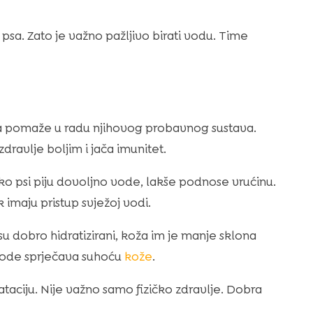
 psa. Zato je važno pažljivo birati vodu. Time
Voda pomaže u radu njihovog probavnog sustava.
zdravlje boljim i jača imunitet.
ko psi piju dovoljno vode, lakše podnose vrućinu.
k imaju pristup svježoj vodi.
u dobro hidratizirani, koža im je manje sklona
je vode sprječava suhoću
kože
.
taciju. Nije važno samo fizičko zdravlje. Dobra