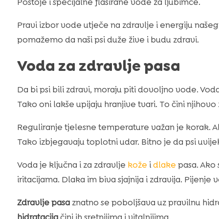
Postoje i specijalne flaširane vode za ljubimce.
Pravi izbor vode utječe na zdravlje i energiju našeg
pomažemo da naši psi duže žive i budu zdravi.
Voda za zdravlje pasa
Da bi psi bili zdravi, moraju piti dovoljno vode. 
Tako oni lakše upijaju hranjive tvari. To čini njihovo 
Reguliranje tjelesne temperature važan je korak. A
Tako izbjegavaju toplotni udar. Bitno je da psi uvije
Voda je ključna i za zdravlje
kože
i
dlake
pasa. Ako s
iritacijama. Dlaka im biva sjajnija i zdravija. Pijen
Zdravlje pasa
znatno se poboljšava uz pravilnu hidra
hidratacija
čini ih sretnijima i vitalnijima.