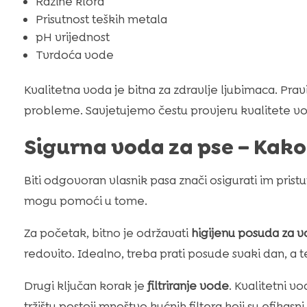
Razine klora
Prisutnost teških metala
pH vrijednost
Tvrdoća vode
Kvalitetna voda je bitna za zdravlje ljubimaca. Pra
probleme. Savjetujemo čestu provjeru kvalitete vo
Sigurna voda za pse – Kako 
Biti odgovoran vlasnik pasa znači osigurati im pristup
mogu pomoći u tome.
Za početak, bitno je održavati
higijenu posuda za 
redovito. Idealno, treba prati posude svaki dan, a t
Drugi ključan korak je
filtriranje vode
. Kvalitetni vo
tržištu postoji mnoštvo kućnih filtera koji su efikasni