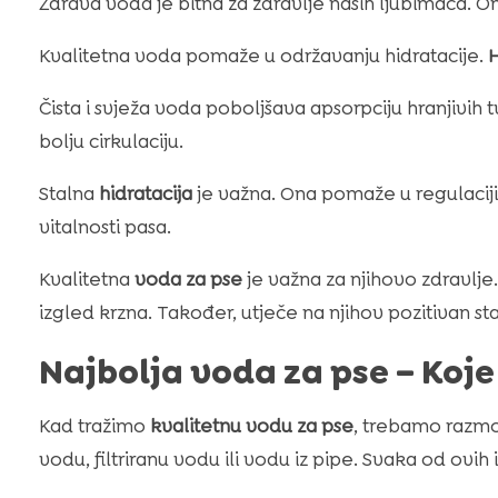
Zdrava voda je bitna za zdravlje naših ljubimaca. O
Kvalitetna voda pomaže u održavanju hidratacije.
H
Čista i svježa voda poboljšava apsorpciju hranjivih 
bolju cirkulaciju.
Stalna
hidratacija
je važna. Ona pomaže u regulaciji
vitalnosti pasa.
Kvalitetna
voda za pse
je važna za njihovo zdravlj
izgled krzna. Također, utječe na njihov pozitivan st
Najbolja voda za pse – Koje
Kad tražimo
kvalitetnu vodu za pse
, trebamo razmot
vodu, filtriranu vodu ili vodu iz pipe. Svaka od ovih