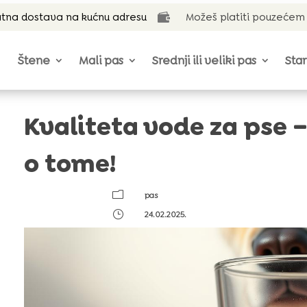
tna dostava na kućnu adresu
Možeš platiti pouzećem

Štene
Mali pas
Srednji ili veliki pas
Star
Kvaliteta vode za pse –
o tome!
m
pas
}
24.02.2025.