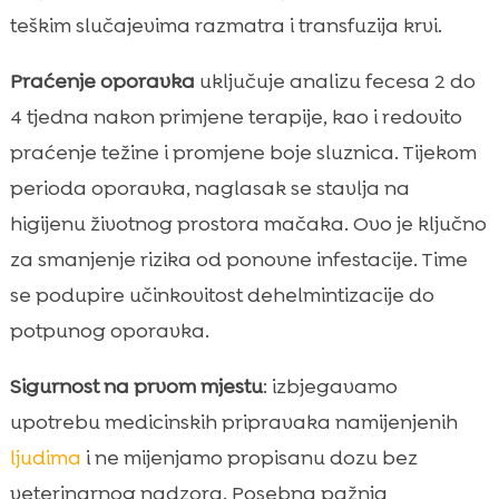
teškim slučajevima razmatra i transfuzija krvi.
Praćenje oporavka
uključuje analizu fecesa 2 do
4 tjedna nakon primjene terapije, kao i redovito
praćenje težine i promjene boje sluznica. Tijekom
perioda oporavka, naglasak se stavlja na
higijenu životnog prostora mačaka. Ovo je ključno
za smanjenje rizika od ponovne infestacije. Time
se podupire učinkovitost dehelmintizacije do
potpunog oporavka.
Sigurnost na prvom mjestu
: izbjegavamo
upotrebu medicinskih pripravaka namijenjenih
ljudima
i ne mijenjamo propisanu dozu bez
veterinarnog nadzora. Posebna pažnja