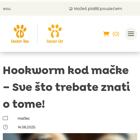
🤝 Možeš platiti pouzećem
(0)
Hookworm kod mačke
– Sve što trebate znati
o tome!
m
mačka
}
14.08.2025.