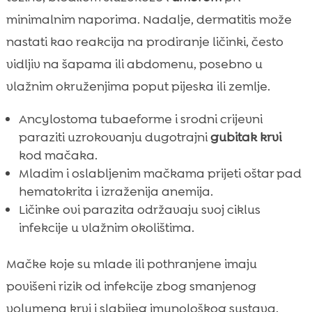
minimalnim naporima. Nadalje, dermatitis može
nastati kao reakcija na prodiranje ličinki, često
vidljiv na šapama ili abdomenu, posebno u
vlažnim okruženjima poput pijeska ili zemlje.
Ancylostoma tubaeforme i srodni crijevni
paraziti uzrokovanju dugotrajni
gubitak krvi
kod mačaka.
Mladim i oslabljenim mačkama prijeti oštar pad
hematokrita i izraženija anemija.
Ličinke ovi parazita održavaju svoj ciklus
infekcije u vlažnim okolištima.
Mačke koje su mlade ili pothranjene imaju
povišeni rizik od infekcije zbog smanjenog
volumena krvi i slabijeg imunološkog sustava.