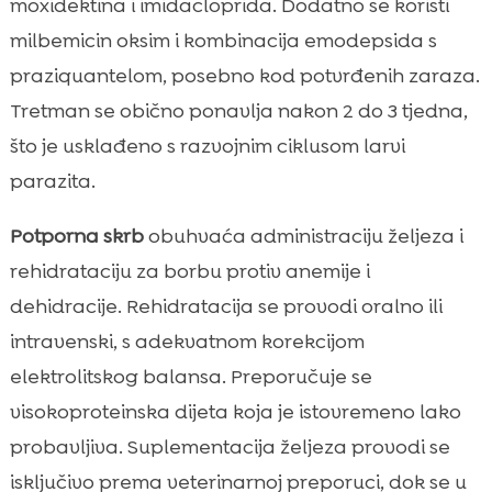
moxidektina i imidacloprida. Dodatno se koristi
milbemicin oksim i kombinacija emodepsida s
praziquantelom, posebno kod potvrđenih zaraza.
Tretman se obično ponavlja nakon 2 do 3 tjedna,
što je usklađeno s razvojnim ciklusom larvi
parazita.
Potporna skrb
obuhvaća administraciju željeza i
rehidrataciju za borbu protiv anemije i
dehidracije. Rehidratacija se provodi oralno ili
intravenski, s adekvatnom korekcijom
elektrolitskog balansa. Preporučuje se
visokoproteinska dijeta koja je istovremeno lako
probavljiva. Suplementacija željeza provodi se
isključivo prema veterinarnoj preporuci, dok se u