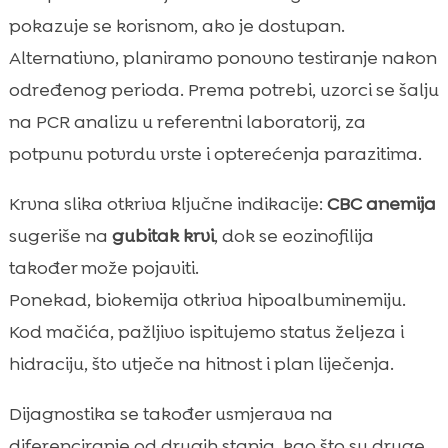
pokazuje se korisnom, ako je dostupan.
Alternativno, planiramo ponovno testiranje nakon
određenog perioda. Prema potrebi, uzorci se šalju
na PCR analizu u referentni laboratorij, za
potpunu potvrdu vrste i opterećenja parazitima.
Krvna slika otkriva ključne indikacije:
CBC anemija
sugeriše na
gubitak krvi
, dok se eozinofilija
također može pojaviti.
Ponekad, biokemija otkriva hipoalbuminemiju.
Kod mačića, pažljivo ispitujemo status željeza i
hidraciju, što utječe na hitnost i plan liječenja.
Dijagnostika se također usmjerava na
diferenciranje od drugih stanja, kao što su druge