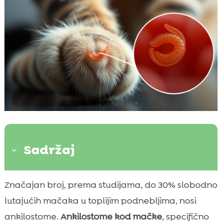
Sadržaj
3
Što je hookworm kod mačke i zašto je
Značajan broj, prema studijama, do 30% slobodno

opasan
lutajućih mačaka u toplijim podnebljima, nosi
crijevna ankilostomoza kod mačke

ankilostome.
Ankilostome kod mačke
, specifično