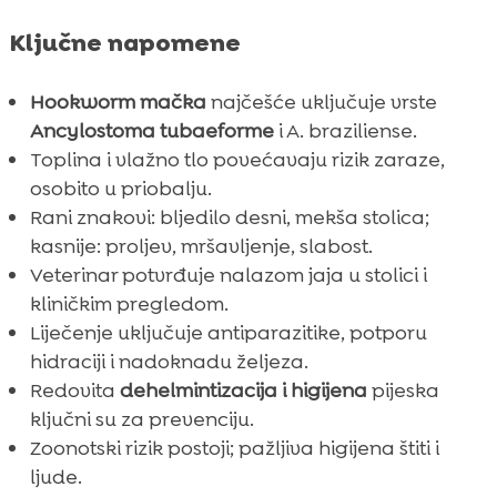
Ključne napomene
Hookworm mačka
najčešće uključuje vrste
Ancylostoma tubaeforme
i A. braziliense.
Toplina i vlažno tlo povećavaju rizik zaraze,
osobito u priobalju.
Rani znakovi: bljedilo desni, mekša stolica;
kasnije: proljev, mršavljenje, slabost.
Veterinar potvrđuje nalazom jaja u stolici i
kliničkim pregledom.
Liječenje uključuje antiparazitike, potporu
hidraciji i nadoknadu željeza.
Redovita
dehelmintizacija i higijena
pijeska
ključni su za prevenciju.
Zoonotski rizik postoji; pažljiva higijena štiti i
ljude.