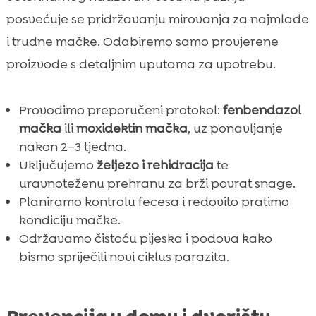
posvećuje se pridržavanju mirovanja za najmlađe
i trudne mačke. Odabiremo samo provjerene
proizvode s detaljnim uputama za upotrebu.
Provodimo preporučeni protokol:
fenbendazol
mačka
ili
moxidektin mačka
, uz ponavljanje
nakon 2–3 tjedna.
Uključujemo
željezo i rehidracija
te
uravnoteženu prehranu za brži povrat snage.
Planiramo kontrolu fecesa i redovito pratimo
kondiciju mačke.
Održavamo čistoću pijeska i podova kako
bismo spriječili novi ciklus parazita.