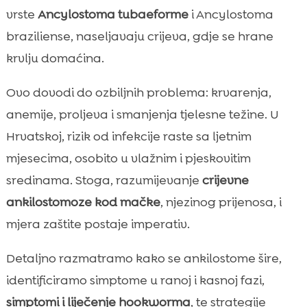
Načini prijenosa i faktori rizika

vrste
Ancylostoma tubaeforme
i Ancylostoma
Rani i kasni simptomi koje trebamo

braziliense, naseljavaju crijeva, gdje se hrane
prepoznati
krvlju domaćina.
Dijagnostika: kako veterinar potvrđuje

infekciju
Ovo dovodi do ozbiljnih problema: krvarenja,
Liječenje: antiparazitici, potporna skrb i

anemije, proljeva i smanjenja tjelesne težine. U
oporavak
Hrvatskoj, rizik od infekcije raste sa ljetnim
Prevencija u domu i dvorištu

mjesecima, osobito u vlažnim i pjeskovitim
Higijena pijeska i mačjeg WC-a

sredinama. Stoga, razumijevanje
crijevne
Prehrana i imunitet: uloga kvalitetne hrane

ankilostomoze kod mačke
, njezinog prijenosa, i
CricksyCat preporuke za osjetljive mačke

mjera zaštite postaje imperativ.
Život s više mačaka: strategije za

sprječavanje širenja
Detaljno razmatramo kako se ankilostome šire,
Sezonalnost i okolišni čimbenici u Hrvatskoj

identificiramo simptome u ranoj i kasnoj fazi,
Česte pogreške vlasnika i kako ih izbjeći

simptomi i liječenje hookworma
, te strategije