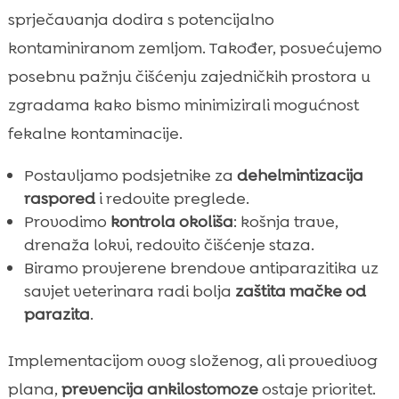
sprječavanja dodira s potencijalno
kontaminiranom zemljom. Također, posvećujemo
posebnu pažnju čišćenju zajedničkih prostora u
zgradama kako bismo minimizirali mogućnost
fekalne kontaminacije.
Postavljamo podsjetnike za
dehelmintizacija
raspored
i redovite preglede.
Provodimo
kontrola okoliša
: košnja trave,
drenaža lokvi, redovito čišćenje staza.
Biramo provjerene brendove antiparazitika uz
savjet veterinara radi bolja
zaštita mačke od
parazita
.
Implementacijom ovog složenog, ali provedivog
plana,
prevencija ankilostomoze
ostaje prioritet.