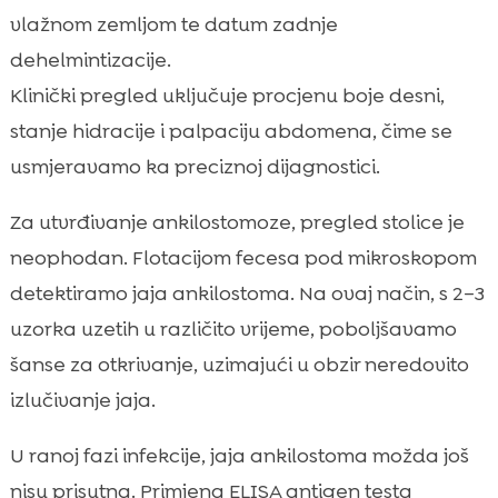
vlažnom zemljom te datum zadnje
dehelmintizacije.
Klinički pregled uključuje procjenu boje desni,
stanje hidracije i palpaciju abdomena, čime se
usmjeravamo ka preciznoj dijagnostici.
Za utvrđivanje ankilostomoze, pregled stolice je
neophodan. Flotacijom fecesa pod mikroskopom
detektiramo jaja ankilostoma. Na ovaj način, s 2–3
uzorka uzetih u različito vrijeme, poboljšavamo
šanse za otkrivanje, uzimajući u obzir neredovito
izlučivanje jaja.
U ranoj fazi infekcije, jaja ankilostoma možda još
nisu prisutna. Primjena ELISA antigen testa