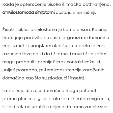
Kada je opterećenje visoko ili mačka pothranjena,
ankilostomoza simptomi
postaju intenzivniji.
Životni ciklus ankilostoma je kompleksan. Počinje
kada jaja parazita napuste organizam domaćina
kroz izmet. U vanjskom okolišu, jaja prelaze kroz
razvojne faze od L1 do L3 larve. Larve L3 se zatim
mogu probaviti, prenijeti kroz kontakt kože, ili
unijeti posredno, putem konzumacije zaraženih
domaćina kao što su glodavci i insekti.
Larve koje ulaze u domaćina mogu putovati
prema plućima, gdje prolaze trahealnu migraciju,
ili se direktno uputiti u crijevo da tamo završe svoj