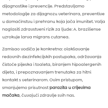
Kada hitno posjetiti veterinara

dijagnostike i prevencije. Predstavljamo
Zaključak

metodologije za dijagnozu veterinara, preventive
FAQ

u domaćinstvu i prehranu koja jača imunitet. Valja
naglasiti zdravstveni rizik za ljude: A. braziliense
uzrokuje larva migrans cutanea.
Zamisao vodiča je konkretna: olakšavanje
redovnih dezinfekcijskih postupaka, održavanja
čistoće pijeska i toaleta, biranjem hipoalergenih
dijeta, i prepoznavanjem trenutaka za hitni
kontakt s veterinarom. Ovim pristupom,
smanjujemo prisutnost
parazita u crijevima
mačaka
, čuvajući zdravlje svih nas.