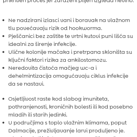
prikriven proces jer zaraženi plijen izgleda nevino.
Ne nadzirani izlasci vani i boravak na vlažnom
tlu povećavaju rizik od hookworma.
Pješčanici bez zaštite te vrtni kutovi puni lišća su
idealni za širenje infekcije.
Ulične kolonije mačaka i pretrpana skloništa su
ključni faktori rizika za ankilostomozu.
Neredovita čistoća mačjeg wc-a i
dehelmintizacija omogućavaju ciklus infekcije
da se nastavi.
Osjetljivost raste kod slabog imuniteta,
pothranjenosti, kroničnih bolesti ili kod posebno
mladih ili starih jedinki.
U područjima s toplo vlažnim klimama, poput
Dalmacije, preživljavanje larvi produljeno je.