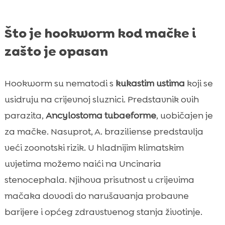
Što je hookworm kod mačke i
zašto je opasan
Hookworm su nematodi s
kukastim ustima
koji se
usidruju na crijevnoj sluznici. Predstavnik ovih
parazita,
Ancylostoma tubaeforme
, uobičajen je
za mačke. Nasuprot, A. braziliense predstavlja
veći zoonotski rizik. U hladnijim klimatskim
uvjetima možemo naići na Uncinaria
stenocephala. Njihova prisutnost u crijevima
mačaka dovodi do narušavanja probavne
barijere i općeg zdravstvenog stanja životinje.