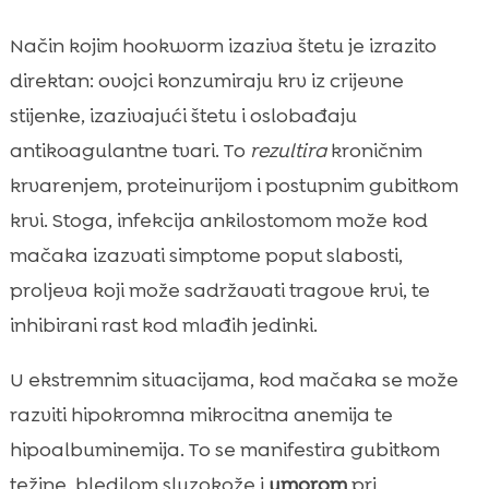
Način kojim hookworm izaziva štetu je izrazito
direktan: ovojci konzumiraju krv iz crijevne
stijenke, izazivajući štetu i oslobađaju
antikoagulantne tvari. To
rezultira
kroničnim
krvarenjem, proteinurijom i postupnim gubitkom
krvi. Stoga, infekcija ankilostomom može kod
mačaka izazvati simptome poput slabosti,
proljeva koji može sadržavati tragove krvi, te
inhibirani rast kod mlađih jedinki.
U ekstremnim situacijama, kod mačaka se može
razviti hipokromna mikrocitna anemija te
hipoalbuminemija. To se manifestira gubitkom
težine, bledilom sluzokože i
umorom
pri