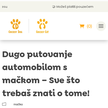
🤝 Možeš platiti pouzećem
(0)
Dugo putovanje
automobilom s
mačkom – Sve što
trebaš znati o tome!
m
mačka