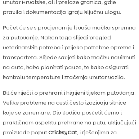
unutar Hrvatske, ali i prelaze granica, gdje
izbjeći pregrijavanje
pravila i dokumentacija igraju ključnu ulogu.
Hrana i voda na putu: kada hranimo i kako

spriječimo probavne probleme
Počet će se s procjenom je li vaša mačka spremna
CricksyCat prehrana za put: praktičan izbor

za putovanje. Nakon toga slijedi pregled
za osjetljive mačke
veterinarskih potreba i prijeko potrebne opreme i
Toalet i higijena u autu: praktična rješenja

transportera. Slijede savjeti kako mačku naviknuti
za pijesak i čišćenje
na auto, kako planirati pauze, te kako osigurati
Dolazak i smještaj: kako pomoći mački da

se brzo prilagodi novom prostoru
kontrolu temperature i zračenja unutar vozila.
Zaključak

Bit će riječi i o prehrani i higijeni tijekom putovanja.
FAQ

Velike probleme na cesti često izazivaju sitnice
koje se zanemare. Dio vodiča posvetit ćemo i
praktičnom aspektu prehrane na putu, uključujući
proizvode poput
CricksyCat
, i rješenjima za