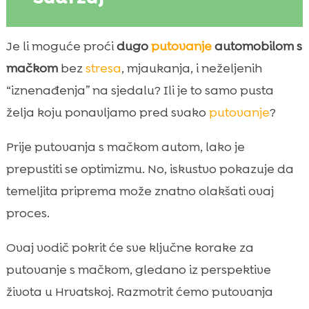
Zašto je dobra priprema ključ uspjeha na
Je li moguće proći
dugo
putovanje
automobilom s

putu s mačkom
mačkom
bez
stresa
, mjaukanja, i neželjenih
Procjena je li naša mačka spremna za

“iznenađenja” na sjedalu? Ili je to samo pusta
vožnju i kako to provjeriti
želja koju ponavljamo pred svako
putovanje
?
Veterinarske pripreme prije puta u

Hrvatskoj i inozemstvu
Prije putovanja s mačkom autom, lako je
Odabir transportera i sigurnosnih rješenja u

prepustiti se optimizmu. No, iskustvo pokazuje da
autu
temeljita priprema može znatno olakšati ovaj
Kako naviknuti mačku na auto i transporter

proces.
prije polaska
Planiranje rute i pauza: gdje stajemo i

Ovaj vodič pokrit će sve ključne korake za
koliko često
putovanje s mačkom, gledano iz perspektive
dugo putovanje automobilom s mačkom

života u Hrvatskoj. Razmotrit ćemo putovanja
Temperatura, ventilacija i sigurnost: kako
