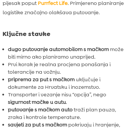
pijesak poput
Purrfect Life
. Primjereno planiranje
logistike značajno olakšava putovanje.
Ključne stavke
dugo putovanje automobilom s mačkom
može
biti mirno ako planiramo unaprijed.
Prvi korak je realna procjena ponašanja i
tolerancije na vožnju.
priprema za put s mačkom
uključuje i
dokumente za Hrvatsku i inozemstvo.
Transporter i vezanje nisu “opcija”, nego
sigurnost mačke u autu
.
putovanje s mačkom auto
traži plan pauza,
zraka i kontrole temperature.
savjeti za put s mačkom
pokrivaju i hranjenje,