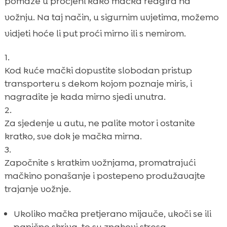
pomaže u procjeni kako mačka reagira na
vožnju. Na taj način, u sigurnim uvjetima, možemo
vidjeti hoće li put proći mirno ili s nemirom.
Kod kuće mački dopustite slobodan pristup
transporteru s dekom kojom poznaje miris, i
nagradite je kada mirno sjedi unutra.
Za sjedenje u autu, ne palite motor i ostanite
kratko, sve dok je mačka mirna.
Započnite s kratkim vožnjama, promatrajući
mačkino ponašanje i postepeno produžavajte
trajanje vožnje.
Ukoliko mačka pretjerano mijauče, ukoči se ili