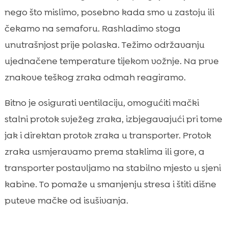
nego što mislimo, posebno kada smo u zastoju ili
čekamo na semaforu. Rashladimo stoga
unutrašnjost prije polaska. Težimo održavanju
ujednačene temperature tijekom vožnje. Na prve
znakove teškog zraka odmah reagiramo.
Bitno je osigurati ventilaciju, omogućiti mački
stalni protok svježeg zraka, izbjegavajući pri tome
jak i direktan protok zraka u transporter. Protok
zraka usmjeravamo prema staklima ili gore, a
transporter postavljamo na stabilno mjesto u sjeni
kabine. To pomaže u smanjenju stresa i štiti dišne
puteve mačke od isušivanja.