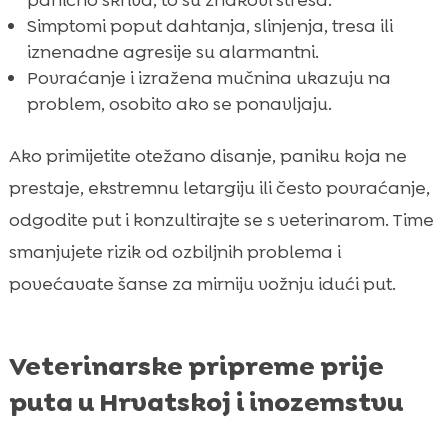
panično skriva, to su znakovi stresa.
Simptomi poput dahtanja, slinjenja, tresa ili
iznenadne agresije su alarmantni.
Povraćanje i izražena mučnina ukazuju na
problem, osobito ako se ponavljaju.
Ako primijetite otežano disanje, paniku koja ne
prestaje, ekstremnu letargiju ili često povraćanje,
odgodite put i konzultirajte se s veterinarom. Time
smanjujete rizik od ozbiljnih problema i
povećavate šanse za mirniju vožnju idući put.
Veterinarske pripreme prije
puta u Hrvatskoj i inozemstvu