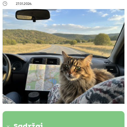
}
27.01.2026.
Sadržaj
3