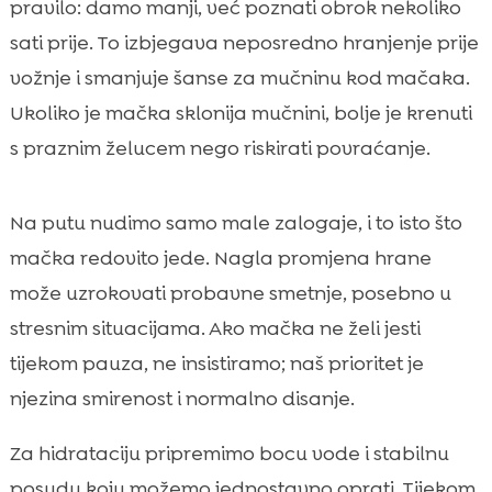
pravilo: damo manji, već poznati obrok nekoliko
sati prije. To izbjegava neposredno hranjenje prije
vožnje i smanjuje šanse za mučninu kod mačaka.
Ukoliko je mačka sklonija mučnini, bolje je krenuti
s praznim želucem nego riskirati povraćanje.
Na putu nudimo samo male zalogaje, i to isto što
mačka redovito jede. Nagla promjena hrane
može uzrokovati probavne smetnje, posebno u
stresnim situacijama. Ako mačka ne želi jesti
tijekom pauza, ne insistiramo; naš prioritet je
njezina smirenost i normalno disanje.
Za hidrataciju pripremimo bocu vode i stabilnu
posudu koju možemo jednostavno oprati. Tijekom