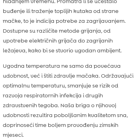
hladnijem vremenu. Promatra li se učestalo
buđenje ili traženje toplijih kutaka od strane
mačke, to je indicija potrebe za zagrijavanjem.
Dostupne su različite metode grijanja, od
upotrebe električnih grijača do zagrijanih
ležajeva, kako bi se stvorio ugodan ambijent.
Ugodna temperatura ne samo da povećava
udobnost, već i štiti zdravlje mačaka. Održavajući
optimalnu temperaturu, smanjuje se rizik od
razvoja respiratornih infekcija i drugih
zdravstvenih tegoba. Naša briga o njihovoj
udobnosti rezultira poboljšanim kvalitetom sna,
doprinoseći time boljem provođenju zimskih
mjeseci.