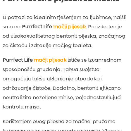
U potrazi za idealnim rješenjem za ljubimce, naišli
smo na
Purrfect Life
mačji pijesak
. Proizveden je
od visokokvalitetnog bentonit pijeska, značajnog
za čistoću i zdravlje mačjeg toaleta.
Purrfect Life
mačji pijesak
ističe se izvanrednom
sposobnošću grudanja. Takva svojstva
omogućuju lakše uklanjanje otpadaka i
održavanje čistoće. Dodatno, bentonit efikasno
neutralizira neželjene mirise, pojednostavljujući
kontrolu mirisa.
Korištenjem ovog pijeska za mačke, pružamo
ljubimcima higijensko i ugodno stanište. Vlasnici