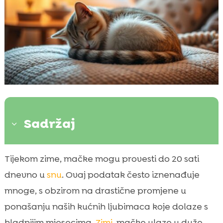
Sadržaj
3
Povećanje duljine noći i skraćivanje dana
Tijekom zime, mačke mogu provesti do 20 sati

Utjecaj temperature sobe na spavanje
dnevno u
snu
. Ovaj podatak često iznenađuje

mačke
mnoge, s obzirom na drastične promjene u
Prirodni instinkti i promjene u okolišu

ponašanju naših kućnih ljubimaca koje dolaze s
Promjene u metabolizmu mačaka tijekom

hladnijim mjesecima.
Zimi
, mačke ulaze u duže