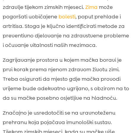
zdravlje tijekom zimskih mjeseci.
Zima
može
pogoršati uobičajene
bolesti
, poput prehlade i
artritisa. Stoga je ključno identificirati metode za
preventivno djelovanje na zdravstvene probleme
i očuvanje vitalnosti naših mezimaca.
Zagrijavanje prostora u kojem mačka boravi je
prvi korak prema njenom zdravom životu zimi.
Treba osigurati da mjesto gdje mačka provodi
vrijeme bude adekvatno ugrijano, s obzirom na to
da su mačke posebno osjetljive na hladnoću.
Značajno je usredotočiti se na uravnoteženu
prehranu koja pojačava imunološki sustav.
Tijekom zimskih mjeseci, kada su mačke više