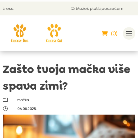
🤝 Možeš platiti pouzećem
(0)
Zašto tvoja mačka više
spava zimi?
m
mačka
}
06.08.2025.