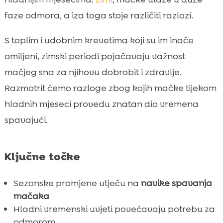
zime
faze odmora, a iza toga stoje različiti razlozi.
Uloga sunčeve svjetlosti na raspored

spavanja
S toplim i udobnim krevetima koji su im inače
Kvaliteta hrane koju konzumira mačka

omiljeni, zimski periodi pojačavaju važnost
Zdravstveni problemi povezani sa zimom

mačjeg sna za njihovu dobrobit i zdravlje.
Promjene u ponašanju zbog manjeg

Razmotrit ćemo razloge zbog kojih mačke tijekom
vremena provedenog na otvorenom
hladnih mjeseci provedu znatan dio vremena
Raspoloženje mačke tijekom hladnih dana

spavajući.
Adaptacija mačke na sezonske promjene

Mačka spavanje zimi

Ključne točke
Purrfect Life pijesak za mačke

Kombinacija prehrane i okoliša

Sezonske promjene utječu na
navike spavanja
Zaključak

mačaka
FAQ

Hladni vremenski uvjeti povećavaju potrebu za
odmorom