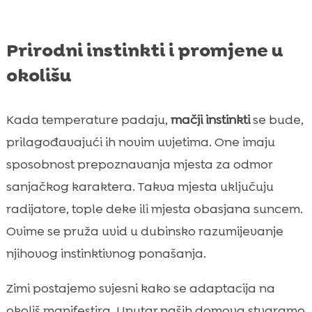
Prirodni instinkti i promjene u
okolišu
Kada temperature padaju,
mačji instinkti
se bude,
prilagođavajući ih novim uvjetima. One imaju
sposobnost prepoznavanja mjesta za odmor
sanjačkog karaktera. Takva mjesta uključuju
radijatore, tople deke ili mjesta obasjana suncem.
Ovime se pruža uvid u dubinsko razumijevanje
njihovog instinktivnog ponašanja.
Zimi postajemo svjesni kako se adaptacija na
okoliš manifestira. Unutar naših domova stvaramo