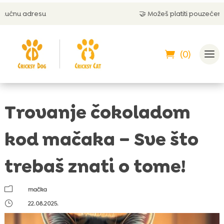
🤝 Možeš platiti pouzećem
(0)
Trovanje čokoladom
kod mačaka – Sve što
trebaš znati o tome!
m
mačka
}
22.08.2025.