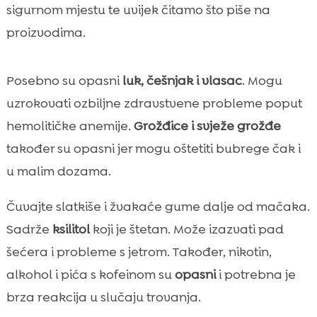
sigurnom mjestu te uvijek čitamo što piše na
proizvodima.
Posebno su opasni
luk, češnjak i vlasac
. Mogu
uzrokovati ozbiljne zdravstvene probleme poput
hemolitičke anemije.
Grožđice i svježe grožđe
također su opasni jer mogu oštetiti bubrege čak i
u malim dozama.
Čuvajte slatkiše i žvakaće gume dalje od mačaka.
Sadrže
ksilitol
koji je štetan. Može izazvati pad
šećera i probleme s jetrom. Također, nikotin,
alkohol i pića s kofeinom su
opasni
i potrebna je
brza reakcija u slučaju trovanja.