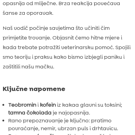
opasnija od mliječne. Brza reakcija povećava
Zaključak

šanse za oporavak.
FAQ

Naš vodič počinje savjetima što učiniti čim
primjetite trovanje. Objasnit ćemo hitne mjere i
kada trebate potražiti veterinarsku pomoć. Spojili
smo teoriju i praksu kako bismo izbjegli paniku i
zaštitili našu mačku.
Ključne napomene
Teobromin
i
kofein
iz kakaa glavni su toksini;
tamna čokolada
je najopasnija.
Rano prepoznavanje je ključno: pratimo
povraćanje, nemir, ubrzan puls i drhtavicu.