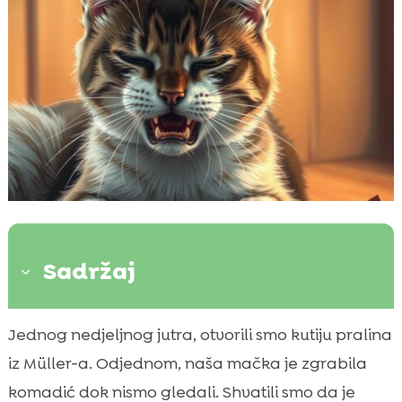
Sadržaj
3
Što uzrokuje trovanje čokoladom kod
Jednog nedjeljnog jutra, otvorili smo kutiju pralina

mačaka
iz Müller-a. Odjednom, naša mačka je zgrabila
Rani znakovi i simptomi na koje moramo

komadić dok nismo gledali. Shvatili smo da je