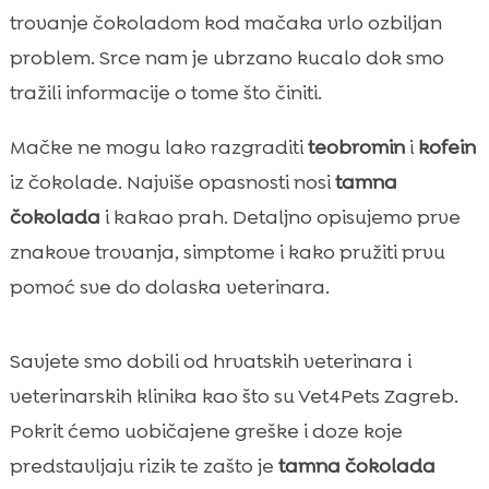
paziti
trovanje čokoladom kod mačaka vrlo ozbiljan
Što učiniti odmah nakon sumnje na

problem. Srce nam je ubrzano kucalo dok smo
izloženost
tražili informacije o tome što činiti.
Prva pomoć kod kuće prije dolaska

veterinaru
Mačke ne mogu lako razgraditi
teobromin
i
kofein
Veterinarska dijagnostika i liječenje

iz čokolade. Najviše opasnosti nosi
tamna
Prognoza i oporavak nakon trovanja

čokolada
i kakao prah. Detaljno opisujemo prve
Prevencija: kako spriječiti trovanje

znakove trovanja, simptome i kako pružiti prvu
čokoladom
pomoć sve do dolaska veterinara.
mačka trovanje čokoladom

Što mačke najčešće pojedu osim čokolade

Savjete smo dobili od hrvatskih veterinara i
Prehrana koja podržava zdravlje i smanjuje

rizike
veterinarskih klinika kao što su Vet4Pets Zagreb.
CricksyCat preporuke za sigurnu i zdravu
Pokrit ćemo uobičajene greške i doze koje

prehranu
predstavljaju rizik te zašto je
tamna čokolada
Higijena i pijesak kao dio prevencije stresa
