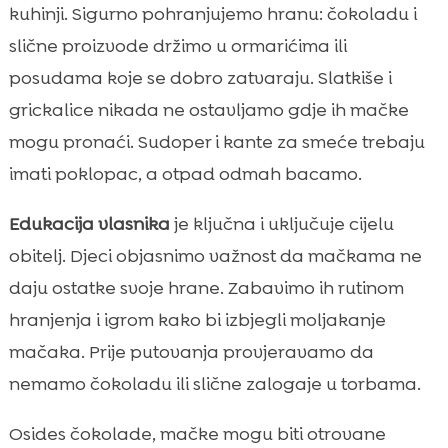
kuhinji. Sigurno pohranjujemo hranu: čokoladu i
slične proizvode držimo u ormarićima ili
posudama koje se dobro zatvaraju. Slatkiše i
grickalice nikada ne ostavljamo gdje ih mačke
mogu pronaći. Sudoper i kante za smeće trebaju
imati poklopac, a otpad odmah bacamo.
Edukacija vlasnika
je ključna i uključuje cijelu
obitelj. Djeci objasnimo važnost da mačkama ne
daju ostatke svoje hrane. Zabavimo ih rutinom
hranjenja i igrom kako bi izbjegli moljakanje
mačaka. Prije putovanja provjeravamo da
nemamo čokoladu ili slične zalogaje u torbama.
Osides čokolade, mačke mogu biti otrovane