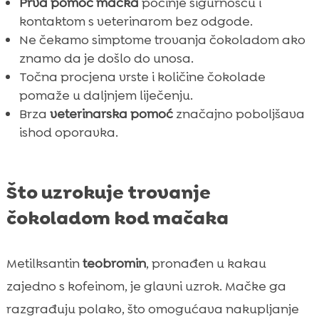
Prva pomoć mačka
počinje sigurnošću i
kontaktom s veterinarom bez odgode.
Ne čekamo simptome trovanja čokoladom ako
znamo da je došlo do unosa.
Točna procjena vrste i količine čokolade
pomaže u daljnjem liječenju.
Brza
veterinarska pomoć
značajno poboljšava
ishod oporavka.
Što uzrokuje trovanje
čokoladom kod mačaka
Metilksantin
teobromin
, pronađen u kakau
zajedno s kofeinom, je glavni uzrok. Mačke ga
razgrađuju polako, što omogućava nakupljanje