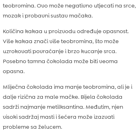
teobromina. Ovo može negativno utjecati na srce,
mozak i probavni sustav mačaka.
Količina kakaa u proizvodu određuje opasnost.
Više kakaa znači više teobromina, što može
uzrokovati povraćanje i brzo kucanje srca.
Posebno tamna čokolada može biti veoma
opasna.
Mliječna čokolada ima manje teobromina, ali je i
dalje rizična za male mačke. Bijela čokolada
sadrži najmanje metilksantina. Međutim, njen
visoki sadržaj masti i šećera može izazvati
probleme sa želucem.