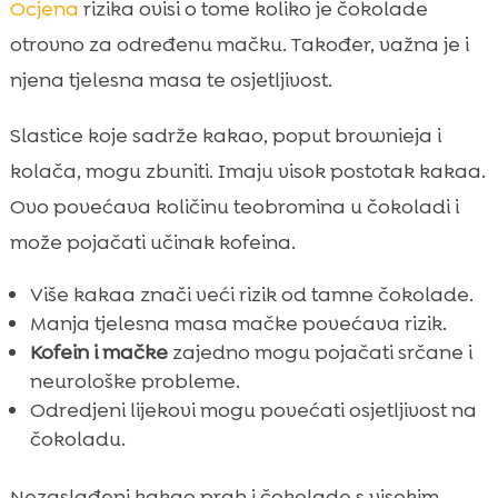
Ocjena
rizika ovisi o tome koliko je čokolade
otrovno za određenu mačku. Također, važna je i
njena tjelesna masa te osjetljivost.
Slastice koje sadrže kakao, poput brownieja i
kolača, mogu zbuniti. Imaju visok postotak kakaa.
Ovo povećava količinu teobromina u čokoladi i
može pojačati učinak kofeina.
Više kakaa znači veći rizik od tamne čokolade.
Manja tjelesna masa mačke povećava rizik.
Kofein i mačke
zajedno mogu pojačati srčane i
neurološke probleme.
Odredjeni lijekovi mogu povećati osjetljivost na
čokoladu.
Nezaslađeni kakao prah i čokolade s visokim