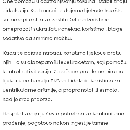
One pomažu u odstranjivanju toksina i stabiliziraju
cirkulaciju. Kod mučnine dajemo lijekove kao što
su maropitant, a za zaštitu želuca koristimo
omeprazol i sukralfat. Ponekad koristimo i blage
sedative da smirimo mačku.
Kada se pojave napadi, koristimo lijekove protiv
njih. To su diazepam ili levetiracetam, koji pomažu
kontrolirati situaciju. Za srčane probleme biramo
lijekove na temelju EKG-a. Lidokain koristimo za
ventrikularne aritmije, a propranolol ili esmolol
kad je srce prebrzo.
Hospitalizacija je često potrebna za kontinuirano
praćenje, pogotovo nakon ingestije tamne