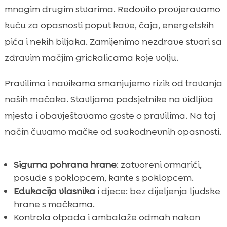
mnogim drugim stvarima. Redovito provjeravamo
kuću za opasnosti poput kave, čaja, energetskih
pića i nekih biljaka. Zamijenimo nezdrave stvari sa
zdravim mačjim grickalicama koje volju.
Pravilima i navikama smanjujemo rizik od trovanja
naših mačaka. Stavljamo podsjetnike na vidljiva
mjesta i obavještavamo goste o pravilima. Na taj
način čuvamo mačke od svakodnevnih opasnosti.
Sigurna pohrana hrane
: zatvoreni ormarići,
posude s poklopcem, kante s poklopcem.
Edukacija vlasnika
i djece: bez dijeljenja ljudske
hrane s mačkama.
Kontrola otpada i ambalaže odmah nakon