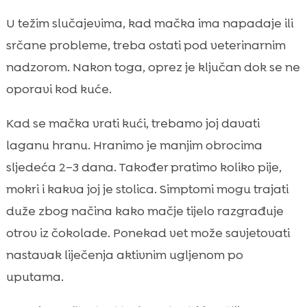
U težim slučajevima, kad mačka ima napadaje ili
srčane probleme, treba ostati pod veterinarnim
nadzorom. Nakon toga, oprez je ključan dok se ne
oporavi kod kuće.
Kad se mačka vrati kući, trebamo joj davati
laganu hranu. Hranimo je manjim obrocima
sljedeća 2–3 dana. Također pratimo koliko pije,
mokri i kakva joj je stolica. Simptomi mogu trajati
duže zbog načina kako mačje tijelo razgrađuje
otrov iz čokolade. Ponekad vet može savjetovati
nastavak liječenja aktivnim ugljenom po
uputama.