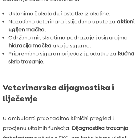
Uklonimo čokoladu i ostatke iz okoline.
Nazovimo veterinara i slijedimo upute za
aktivni
ugljen mačka
.
Održimo mir, skratimo podražaje i osigurajmo
hidracija mačka
ako je sigurno.
Pripremimo siguran prijevoz i podatke za
kućna
skrb trovanje
.
Veterinarska dijagnostika i
liječenje
U ambulanti prvo radimo klinički pregled i
procjenu vitalnih funkcija.
Dijagnostika trovanja
čokoladom
počinje s EKG-om kako bismo vidjeli