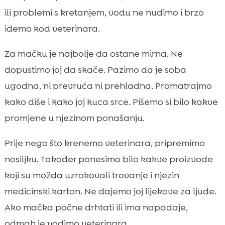
ili problemi s kretanjem, vodu ne nudimo i brzo
idemo kod veterinara.
Za mačku je najbolje da ostane mirna. Ne
dopustimo joj da skače. Pazimo da je soba
ugodna, ni prevruća ni prehladna. Promatrajmo
kako diše i kako joj kuca srce. Pišemo si bilo kakve
promjene u njezinom ponašanju.
Prije nego što krenemo veterinara, pripremimo
nosiljku. Također ponesimo bilo kakve proizvode
koji su možda uzrokovali trovanje i njezin
medicinski karton. Ne dajemo joj lijekove za ljude.
Ako mačka počne drhtati ili ima napadaje,
odmah je vodimo veterinara.