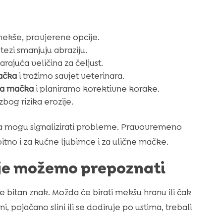
mekše, provjerene opcije.
tezi smanjuju abraziju.
ajuća veličina za čeljust.
ačka
i tražimo savjet veterinara.
ja mačka
i planiramo korektivne korake.
bog rizika erozije.
sta mogu signalizirati probleme. Pravovremeno
bitno i za kućne ljubimce i za ulične mačke.
oje možemo prepoznati
je bitan znak. Možda će birati mekšu hranu ili čak
i, pojačano slini ili se dodiruje po ustima, trebali