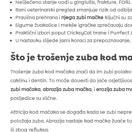
Neliječeno stanje vodi u gingivitis, frakture, FORL
Rani veterinarski pregled smanjuje rizik od odbija
Pravilna prehrana i
njega zubi mačke
ključni su 
Sigurne žvakalice i mekše igračke sprečavaju d
Praktični izbori poput CricksyCat hrane i Purrfect
U nastavku slijede jasni koraci za prepoznavanje, p
Što je trošenje zuba kod m
Trošenje zuba kod mačaka znači da im zubi polak
caklinu i dentin. To može dovesti do jače osjetljivos
zubi mačaka
,
abrazija zuba mačka
, i
erozija zuba m
posljedice su slične.
Attricija kod mačaka se događa kada se zubi nepre
položaja zuba. Abrazija nastaje kad mačka žvače tvr
ili zbog refluksa.