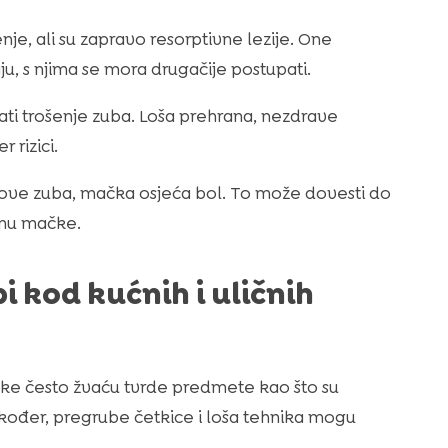
e, ali su zapravo resorptivne lezije. One
ju, s njima se mora drugačije postupati.
ti trošenje zuba. Loša prehrana, nezdrave
 rizici.
 djelove zuba, mačka osjeća bol. To može dovesti do
ranu mačke.
i kod kućnih i uličnih
čke često žvaću tvrde predmete kao što su
. Također, pregrube četkice i loša tehnika mogu