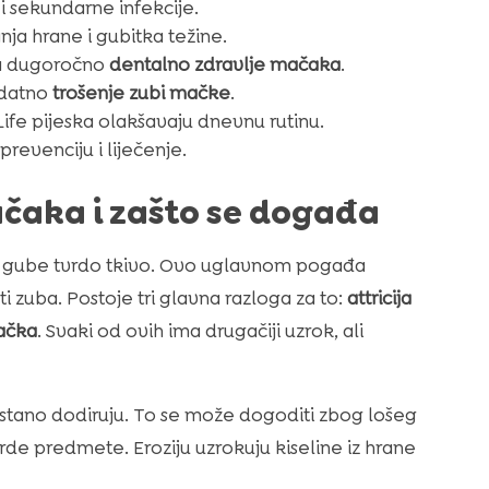
 i sekundarne infekcije.
nja hrane i gubitka težine.
za dugoročno
dentalno zdravlje mačaka
.
odatno
trošenje zubi mačke
.
 Life pijeska olakšavaju dnevnu rutinu.
revenciju i liječenje.
ačaka i zašto se događa
o gube tvrdo tkivo. Ovo uglavnom pogađa
ti zuba. Postoje tri glavna razloga za to:
attricija
ačka
. Svaki od ovih ima drugačiji uzrok, ali
stano dodiruju. To se može dogoditi zbog lošeg
de predmete. Eroziju uzrokuju kiseline iz hrane