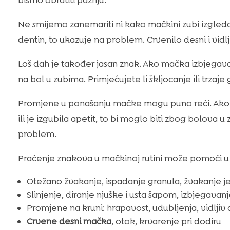
bismo obratiti pažnju.
Ne smijemo zanemariti ni kako mačkini zubi izgledaj
dentin, to ukazuje na problem. Crvenilo desni i vidlj
Loš dah je također jasan znak. Ako mačka izbjegava i
na bol u zubima. Primjećujete li škljocanje ili trzaje
Promjene u ponašanju mačke mogu puno reći. Ako je
ili je izgubila apetit, to bi moglo biti zbog bolova u
problem.
Praćenje znakova u mačkinoj rutini može pomoći 
Otežano žvakanje, ispadanje granula, žvakanje 
Slinjenje, diranje njuške i usta šapom, izbjegavan
Promjene na kruni: hrapavost, udubljenja, vidljiv d
Crvene desni mačka
, otok, krvarenje pri dodiru