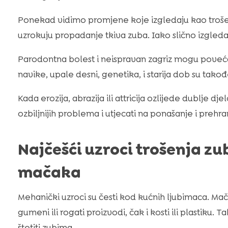
Ponekad vidimo promjene koje izgledaju kao trošenj
uzrokuju propadanje tkiva zuba. Iako slično izgleda
Parodontna bolest i neispravan zagriz mogu poveća
navike, upale desni, genetika, i starija dob su također
Kada erozija, abrazija ili attricija ozlijede dublje
ozbiljnijih problema i utjecati na ponašanje i preh
Najčešći uzroci trošenja zub
mačaka
Mehanički uzroci su česti kod kućnih ljubimaca. Ma
gumeni ili rogati proizvodi, čak i kosti ili plastiku
štetiti zubima.