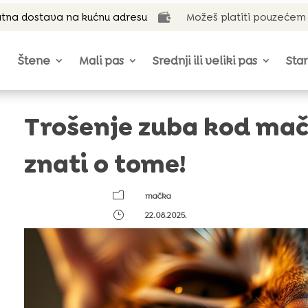
tna dostava na kućnu adresu
Možeš platiti pouzećem

Štene
Mali pas
Srednji ili veliki pas
Star
Trošenje zuba kod mač
znati o tome!
m
mačka
}
22.08.2025.