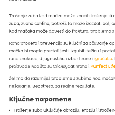
Trošenje zuba kod mačke može značiti trošenje ili n
zuba, zvana caklina, potroši, to može izazvati bol, os
kod mačaka može dovesti do fraktura, problema s re
Rana provera i prevencija su ključni za očuvanje ap
mačka bi mogla prestati jesti, izgubiti težinu i post
rane znakove, dijagnostiku i izbor hrane i
igračaka
.
proizvode kao što su CricksyCat hrana i
Purrfect Lif
Želimo da razumiješ probleme s zubima kod mačaka
rješavanje. Bez stresa, za realne rezultate.
Ključne napomene
Trošenje zuba uključuje abraziju, eroziju i istrošeno