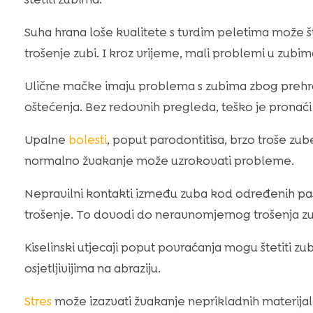
Suha hrana loše kvalitete s tvrdim peletima može 
trošenje zubi. I kroz vrijeme, mali problemi u zubim
Ulične mačke imaju problema s zubima zbog prehrane
oštećenja. Bez redovnih pregleda, teško je pronaći i 
Upalne
bolesti
, poput parodontitisa, brzo troše zube.
normalno žvakanje može uzrokovati probleme.
Nepravilni kontakti između zuba kod određenih pas
trošenje. To dovodi do neravnomjernog trošenja zu
Kiselinski utjecaji poput povraćanja mogu štetiti zu
osjetljivijima na abraziju.
Stres
može izazvati žvakanje neprikladnih materijal