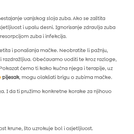
estajanje vanjskog sloja zuba. Ako se zaštita
jetljivost i upalu desni. Ignorisanje zdravlja zuba
sorpcijom zuba i infekcija.
etita i ponašanja mačke. Neobratite li pažnju,
ati razdražljiva. Obećavamo voditi te kroz razloge,
 Pokazat ćemo ti kako kućna njega i terapije, uz
e
pijesak
, mogu olakšati brigu o zubima mačke.
. I da ti pružimo konkretne korake za njihovo
st krune, što uzrokuje bol i osjetljivost.