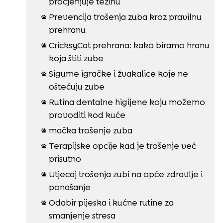
procjenjuje težinu
Prevencija trošenja zuba kroz pravilnu

prehranu
CricksyCat prehrana: kako biramo hranu

koja štiti zube
Sigurne igračke i žvakalice koje ne

oštećuju zube
Rutina dentalne higijene koju možemo

provoditi kod kuće
mačka trošenje zuba

Terapijske opcije kad je trošenje već

prisutno
Utjecaj trošenja zubi na opće zdravlje i

ponašanje
Odabir pijeska i kućne rutine za

smanjenje stresa