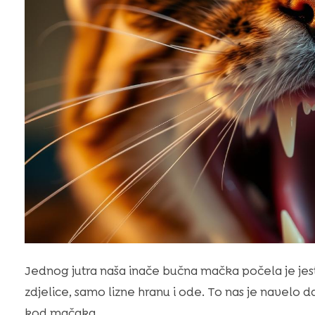
Jednog jutra naša inače bučna mačka počela je jest
zdjelice, samo lizne hranu i ode. To nas je navelo
kod mačaka.