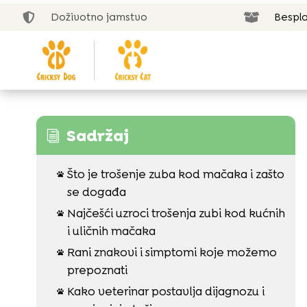
Doživotno jamstvo
Bespla


Sadržaj
i
Što je trošenje zuba kod mačaka i zašto

se događa
Najčešći uzroci trošenja zubi kod kućnih

i uličnih mačaka
Rani znakovi i simptomi koje možemo

prepoznati
Kako veterinar postavlja dijagnozu i
