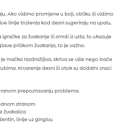
u. Ako vidimo promjene u boji, obliku ili vidimo
ive linije trošenja kod desni sugeriraju na upalu.
gračke za žvakanje ili smrdi iz usta, to ukazuje
 glave prilikom žvakanja, to je važno.
 mačka razdražljiva, skriva se više nego inače
 zubima. Krvarenje desni ili otok su dodatni znaci
u ranom prepoznavanju problema.
jednom stranom
je žvakalica
entin, linije uz gingivu