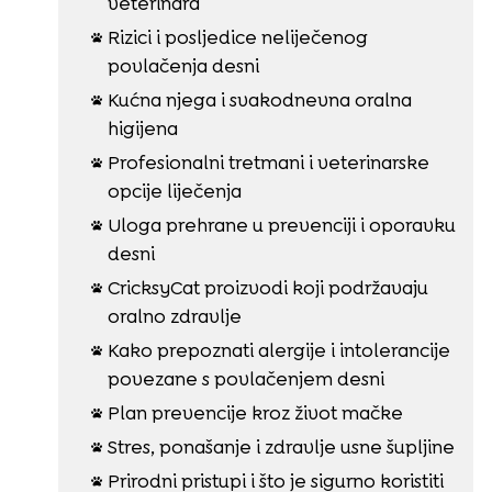
veterinara
Rizici i posljedice neliječenog

povlačenja desni
Kućna njega i svakodnevna oralna

higijena
Profesionalni tretmani i veterinarske

opcije liječenja
Uloga prehrane u prevenciji i oporavku

desni
CricksyCat proizvodi koji podržavaju

oralno zdravlje
Kako prepoznati alergije i intolerancije

povezane s povlačenjem desni
Plan prevencije kroz život mačke

Stres, ponašanje i zdravlje usne šupljine

Prirodni pristupi i što je sigurno koristiti
