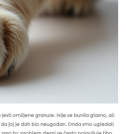
 jesti omiljene granule. Nije se bunila glasno, ali
o i da joj je dah bio neugodan. Onda smo ugledali
i smo to: problem desni se često pojavljuje tiho,