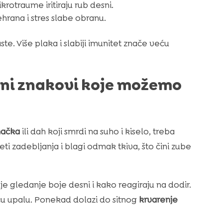
rotraume iritiraju rub desni.
rehrana i stres slabe obranu.
ste. Više plaka i slabiji imunitet znače veću
ani znakovi koje možemo
mačka
ili dah koji smrdi na suho i kiselo, treba
eti zadebljanja i blagi odmak tkiva, što čini zube
je gledanje boje desni i kako reagiraju na dodir.
ću upalu. Ponekad dolazi do sitnog
krvarenje