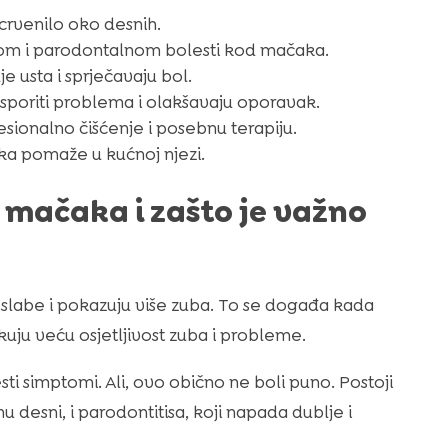
crvenilo oko desnih.
isom i parodontalnom bolesti kod mačaka.
e usta i sprječavaju bol.
poriti problema i olakšavaju oporavak.
sionalno čišćenje i posebnu terapiju.
ska pomaže u kućnoj njezi.
 mačaka i zašto je važno
slabe i pokazuju više zuba. To se događa kada
okuju veću osjetljivost zuba i probleme.
ti simptomi. Ali, ovo obično ne boli puno. Postoji
u desni, i parodontitisa, koji napada dublje i