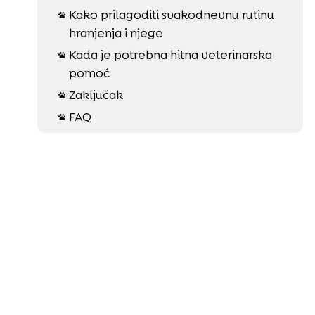
Kako prilagoditi svakodnevnu rutinu

hranjenja i njege
Kada je potrebna hitna veterinarska

pomoć
Zaključak

FAQ
