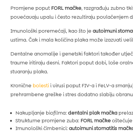
Promjene poput
FORL mačke
, razgrađuju zubno tk
povećavaju upalu i često rezultiraju povlačenjem de
Imunološki poremećaji, kao što je
autoimuni stomat
ustima. Čak i mala količina plaka može izazvati veli
Dentalne anomalije i genetski faktori također utječ
traume iritiraju desni. Faktori poput dobi, loše or
stvaranju plaka.
Kronične
bolesti
i virusi poput FIV-a i FeLV-a sman
prehrambene greške i stres dodatno slabiju obranu
Nakupljanje biofilma:
dentalni plak mačka
prelaz
Strukturne promjene zuba:
FORL mačke
oštećuje 
Imunološki čimbenici:
autoimuni stomatitis mačk