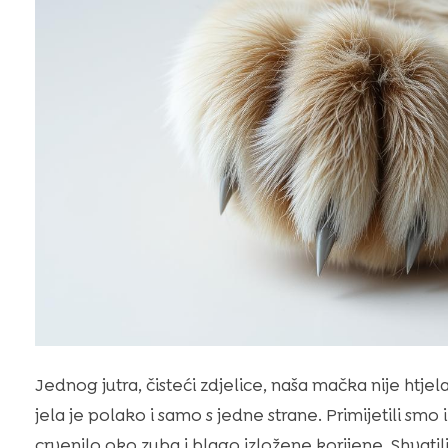
Jednog jutra, čisteći zdjelice, naša mačka nije htjela
jela je polako i samo s jedne strane. Primijetili sm
crvenilo oko zuba i blago izložene korijene. Shvatil