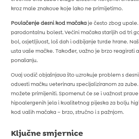
kroz male znakove koje lako ne primijetimo.
Povlačenje desni kod mačaka
je često zbog upale.
parodontalnu bolest. Većini mačaka starijih od tri
bol, osjetljivost, loš dah i odbijanje tvrde hrane. Na
usta vaše mačke. Također, važno je brzo reagirati 
ponašanju.
Ovaj vodič objašnjava što uzrokuje problem s desn
odvesti mačku veterinaru specijaliziranom za zu
možete primijeniti. Spomenut će se i važnost prave 
hipoalergenih jela i kvalitetnog pijeska za bolju higij
kod vaših mačaka – brzo, stručno i s pažnjom.
Ključne smjernice