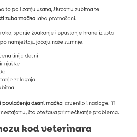
mo to po lizanju usana, škrcanju zubima te
sti zuba mačka
lako promašeni.
a, sporije žvakanje i ispustanje hrane iz usta
a po namještaju jačaju naše sumnje.
ena linija desni
ir njuške
ive
tanje zalogaja
zubima
 povlačenja desni mačka
, crvenilo i naslage. Ti
i nestajanju, što otežava primjećivanje problema.
nozu kod veterinara