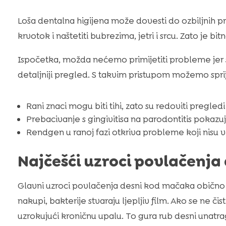
Loša dentalna higijena može dovesti do ozbiljnih 
krvotok i naštetiti bubrezima, jetri i srcu. Zato je bit
Ispočetka, možda nećemo primijetiti probleme jer su
detaljniji pregled. S takvim pristupom možemo sprij
Rani znaci mogu biti tihi, zato su redoviti pregledi 
Prebacivanje s gingivitisa na parodontitis pokazu
Rendgen u ranoj fazi otkriva probleme koji nisu v
Najčešći uzroci povlačenj
Glavni uzroci povlačenja desni kod mačaka obično
nakupi, bakterije stvaraju ljepljiv film. Ako se ne či
uzrokujući kroničnu upalu. To gura rub desni unatra