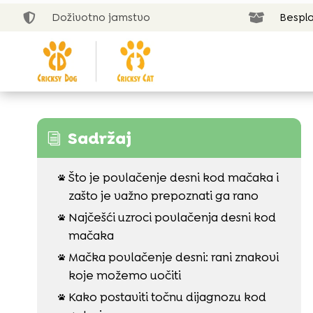
Doživotno jamstvo
Bespla


Sadržaj
i
Što je povlačenje desni kod mačaka i

zašto je važno prepoznati ga rano
Najčešći uzroci povlačenja desni kod

mačaka
Mačka povlačenje desni: rani znakovi

koje možemo uočiti
Kako postaviti točnu dijagnozu kod
