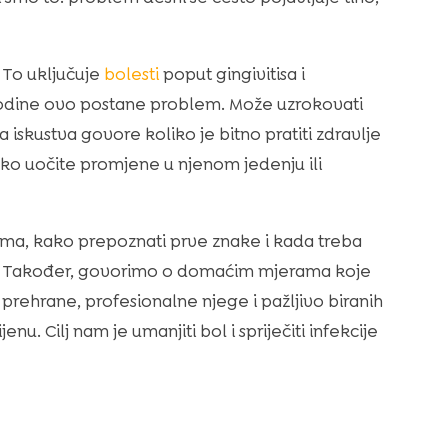
 To uključuje
bolesti
poput gingivitisa i
 godine ovo postane problem. Može uzrokovati
ša iskustva govore koliko je bitno pratiti zdravlje
ako uočite promjene u njenom jedenju ili
ima, kako prepoznati prve znake i kada treba
be. Također, govorimo o domaćim mjerama koje
prehrane, profesionalne njege i pažljivo biranih
enu. Cilj nam je umanjiti bol i spriječiti infekcije