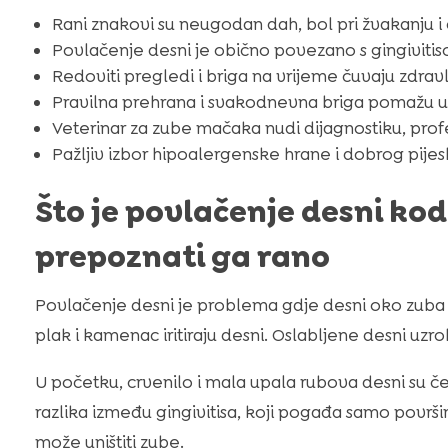
Rani znakovi su neugodan dah, bol pri žvakanju i 
Povlačenje desni je obično povezano s gingivit
Redoviti pregledi i briga na vrijeme čuvaju zdravlj
Pravilna prehrana i svakodnevna briga pomažu us
Veterinar za zube mačaka nudi dijagnostiku, profe
Pažljiv izbor hipoalergenske hrane i dobrog pije
Što je povlačenje desni kod
prepoznati ga rano
Povlačenje desni je problema gdje desni oko zuba 
plak i kamenac iritiraju desni. Oslabljene desni uzr
U početku, crvenilo i mala upala rubova desni su čes
razlika između gingivitisa, koji pogađa samo površin
može uništiti zube.