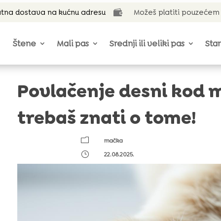
tna dostava na kućnu adresu
Možeš platiti pouzećem

Štene
Mali pas
Srednji ili veliki pas
Star
Povlačenje desni kod 
trebaš znati o tome!
m
mačka
}
22.08.2025.