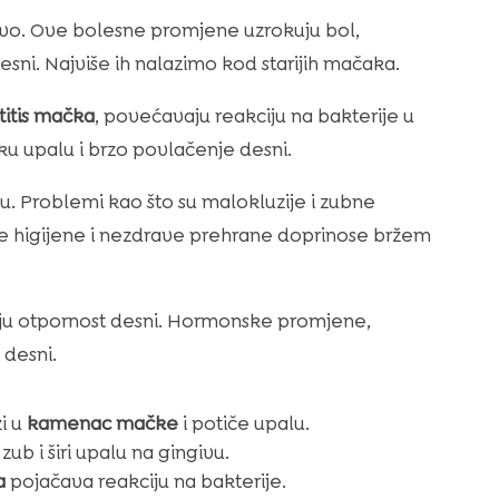
ivo. Ove bolesne promjene uzrokuju bol,
sni. Najviše ih nalazimo kod starijih mačaka.
itis mačka
, povećavaju reakciju na bakterije u
ku upalu i brzo povlačenje desni.
u. Problemi kao što su malokluzije i zubne
alne higijene i nezdrave prehrane doprinose bržem
juju otpornost desni. Hormonske promjene,
 desni.
i u
kamenac mačke
i potiče upalu.
zub i širi upalu na gingivu.
a
pojačava reakciju na bakterije.