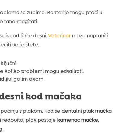
problema sa zubima. Bakterije mogu proći u
no rano reagirati.
 ispod linije desni.
Veterinar
može napraviti
ečiti veće štete.
ključni.
je koliko problemi mogu eskalirati.
idljivi golim okom.
a desni kod mačaka
 počinju s plakom. Kad se
dentalni plak mačka
sti redovito, plak postaje
kamenac mačke
,
g.