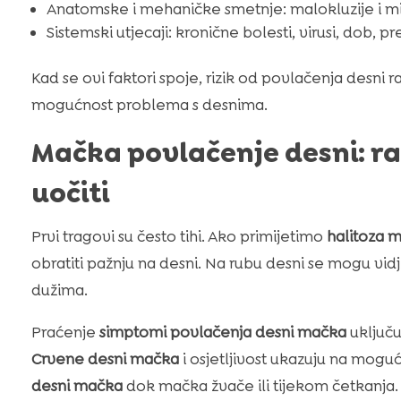
Anatomske i mehaničke smetnje: malokluzije i mik
Sistemski utjecaji: kronične bolesti, virusi, dob, p
Kad se ovi faktori spoje, rizik od povlačenja desni ra
mogućnost problema s desnima.
Mačka povlačenje desni: r
uočiti
Prvi tragovi su često tihi. Ako primijetimo
halitoza 
obratiti pažnju na desni. Na rubu desni se mogu vidj
dužima.
Praćenje
simptomi povlačenja desni mačka
uključu
Crvene desni mačka
i osjetljivost ukazuju na mogu
desni mačka
dok mačka žvače ili tijekom četkanja.