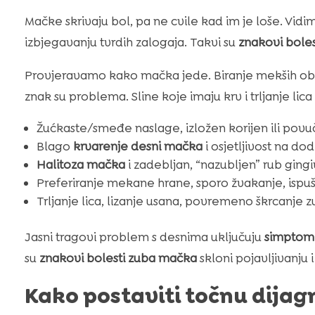
Mačke skrivaju bol, pa ne cvile kad im je loše. Vidi
izbjegavanju tvrdih zalogaja. Takvi su
znakovi bole
Provjeravamo kako mačka jede. Biranje mekših obrok
znak su problema. Sline koje imaju krv i trljanje lic
Žućkaste/smeđe naslage, izložen korijen ili povuč
Blago
krvarenje desni mačka
i osjetljivost na dod
Halitoza mačka
i zadebljan, “nazubljen” rub ging
Preferiranje mekane hrane, sporo žvakanje, ispuš
Trljanje lica, lizanje usana, povremeno škrcanje 
Jasni tragovi problem s desnima uključuju
simptomi
su
znakovi bolesti zuba mačka
skloni pojavljivanju 
Kako postaviti točnu dijag