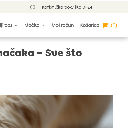
Korisnička podrška 0–24

(0)
iji pas
Mačka
Moj račun
Košarica
mačaka – Sve što