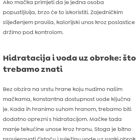
Ako mačka primjeti da je jedna osoba
popustljivija, brzo će to iskoristiti. Zajedničkim
slijeđenjem pravila, kalorijski unos kroz poslastice
držimo pod kontrolom.
Hidratacija i voda uz obroke: što
trebamo znati
Bez obzira na vrstu hrane koju nudimo našim
mačkama, konstantna dostupnost vode ključna
je. Kada ih hranimo suhom hranom, trebamo biti
dodatno oprezni s hidratacijom. Mačke tada
manje tekućine unose kroz hranu. Stoga je bitno
provjeravati čistoću i svježinu vode uz svaki obrok.