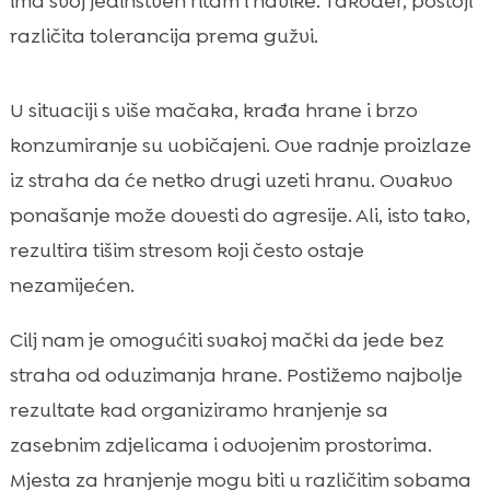
ima svoj jedinstven ritam i navike. Također, postoji
različita tolerancija prema gužvi.
U situaciji s više mačaka, krađa hrane i brzo
konzumiranje su uobičajeni. Ove radnje proizlaze
iz straha da će netko drugi uzeti hranu. Ovakvo
ponašanje može dovesti do agresije. Ali, isto tako,
rezultira tišim stresom koji često ostaje
nezamijećen.
Cilj nam je omogućiti svakoj mački da jede bez
straha od oduzimanja hrane. Postižemo najbolje
rezultate kad organiziramo hranjenje sa
zasebnim zdjelicama i odvojenim prostorima.
Mjesta za hranjenje mogu biti u različitim sobama