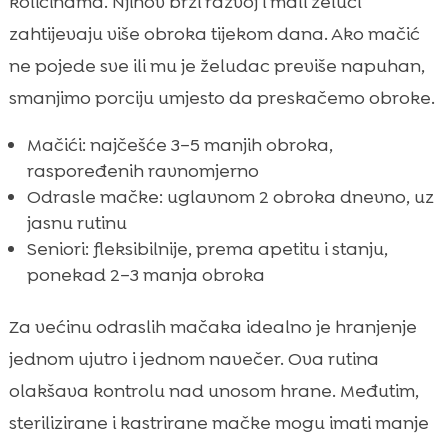
količinama. Njihov brzi razvoj i mali želuci
zahtijevaju više obroka tijekom dana. Ako mačić
ne pojede sve ili mu je želudac previše napuhan,
smanjimo porciju umjesto da preskačemo obroke.
Mačići: najčešće 3–5 manjih obroka,
raspoređenih ravnomjerno
Odrasle mačke: uglavnom 2 obroka dnevno, uz
jasnu rutinu
Seniori: fleksibilnije, prema apetitu i stanju,
ponekad 2–3 manja obroka
Za većinu odraslih mačaka idealno je hranjenje
jednom ujutro i jednom navečer. Ova rutina
olakšava kontrolu nad unosom hrane. Međutim,
sterilizirane i kastrirane mačke mogu imati manje