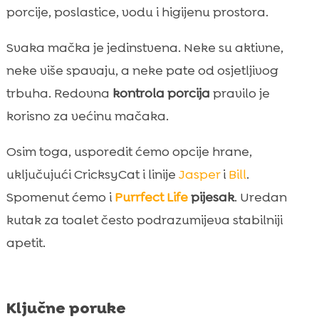
porcije, poslastice, vodu i higijenu prostora.
postaviti granice
Hidratacija i voda uz obroke: što trebamo

Svaka mačka je jedinstvena. Neke su aktivne,
znati
neke više spavaju, a neke pate od osjetljivog
CricksyCat kao pametan izbor u rutini

trbuha. Redovna
kontrola porcija
pravilo je
hranjenja mačke
korisno za većinu mačaka.
Kako higijena prostora utječe na apetit i

rutinu hranjenja
Osim toga, usporedit ćemo opcije hrane,
Prijelaz na novu hranu bez probavnih

uključujući CricksyCat i linije
Jasper
i
Bill
.
smetnji i odbijanja obroka
Spomenut ćemo i
Purrfect Life
pijesak
. Uredan
Zaključak

kutak za toalet često podrazumijeva stabilniji
FAQ

apetit.
Ključne poruke