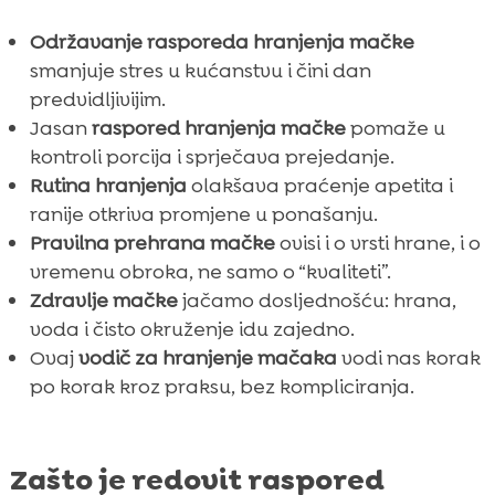
Održavanje rasporeda hranjenja mačke
smanjuje stres u kućanstvu i čini dan
predvidljivijim.
Jasan
raspored hranjenja mačke
pomaže u
kontroli porcija i sprječava prejedanje.
Rutina hranjenja
olakšava praćenje apetita i
ranije otkriva promjene u ponašanju.
Pravilna prehrana mačke
ovisi i o vrsti hrane, i o
vremenu obroka, ne samo o “kvaliteti”.
Zdravlje mačke
jačamo dosljednošću: hrana,
voda i čisto okruženje idu zajedno.
Ovaj
vodič za hranjenje mačaka
vodi nas korak
po korak kroz praksu, bez kompliciranja.
Zašto je redovit raspored