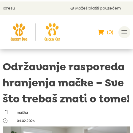
🤝 Možeš platiti pouzećem
(0)
Održavanje rasporeda
hranjenja mačke – Sve
što trebaš znati o tome!
m
mačka
}
04.02.2026.