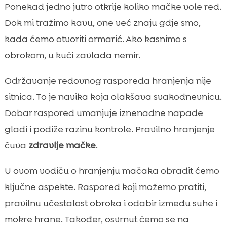
Zašto je redovit raspored hranjenja važan
Ponekad jedno jutro otkrije koliko mačke vole red.

za zdravlje mačke
Dok mi tražimo kavu, one već znaju gdje smo,
održavanje rasporeda hranjenja mačke:

kada ćemo otvoriti ormarić. Ako kasnimo s
kako postaviti rutinu koja funkcionira
obrokom, u kući zavlada nemir.
Koliko često hraniti mačku prema dobi i

životnoj fazi
Održavanje redovnog rasporeda hranjenja nije
Odabir vrste prehrane: suha hrana, mokra

sitnica. To je navika koja olakšava svakodnevnicu.
hrana ili kombinacija
Dobar raspored umanjuje iznenadne napade
Kako odrediti porcije i izbjeći prejedanje

gladi i podiže razinu kontrole. Pravilno hranjenje
Hranjenje po kućanstvu: jedna mačka ili

čuva
zdravlje mačke
.
više njih
Hranjenje u isto vrijeme svaki dan: praktični

U ovom vodiču o hranjenju mačaka obradit ćemo
trikovi za dosljednost
ključne aspekte. Raspored koji možemo pratiti,
Znakovi da raspored hranjenja ne

pravilnu učestalost obroka i odabir između suhe i
odgovara našoj mački
mokre hrane. Također, osvrnut ćemo se na
Poslastice, grickalice i “moljakanje”: kako
