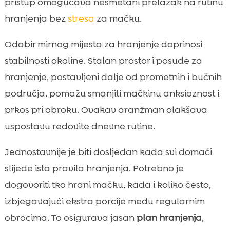
pristup omogućava nesmetani prelazak na rutinu
hranjenja bez
stresa
za mačku.
Odabir mirnog mijesta za hranjenje doprinosi
stabilnosti okoline. Stalan prostor i posude za
hranjenje, postavljeni dalje od prometnih i bučnih
područja, pomažu smanjiti mačkinu anksioznost i
prkos pri obroku. Ovakav aranžman olakšava
uspostavu redovite dnevne rutine.
Jednostavnije je biti dosljedan kada svi domaći
slijede ista pravila hranjenja. Potrebno je
dogovoriti tko hrani mačku, kada i koliko često,
izbjegavajući ekstra porcije među regularnim
obrocima. To osigurava jasan
plan hranjenja
,