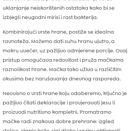
uklanjanje neiskorištenih ostataka kako bi se
izbjegli neugodni mirisi i rast bakterija.
Kombinirajući vrste hrane, postiže se idealna
ravnoteža. Možemo dati suhu hranu ujutro, a
mokru uvečer, uz pažljivo odmjerene porcije. Ovaj
pristup omogućava redovitost i pruža mačkama
raznolikost hrane. Mačka tako uživa u različitim
okusima bez narušavanja dnevnog rasporeda.
Neovisno o vrsti hrane koju odaberemo, ključno je
pažljivo čitati deklaracije i provjeravati jesu li
proizvodi nutritivno kompletni. Promatramo
mačke radi znakova dobre prehrane: izgled
stolice, stanje kože, sjaj dlake i razinu aktivnosti.