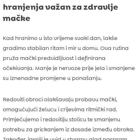
hranjenja važan za zdravlje
mačke
Kad hranimo u isto vrijeme svaki dan, lakše
gradimo stabilan ritam i mir u domu. Ova rutina
pruža mački predvidljivost i definirana
očekivanja. Manje je nervoze prije jela i smanjene
su iznenadne promjene u ponašanju.
Redoviti obroci olakšavaju probavu mački,
omogućujući želucu i crijevima ritmički rad.
Primjećujemo i redovitiju stolicu te smanjenu
potrebu za grickanjem iz dosade između obroka.
Također, jasniji je uvid u stvarnu glad naspram