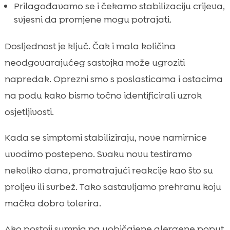
Prilagođavamo se i čekamo stabilizaciju crijeva,
svjesni da promjene mogu potrajati.
Dosljednost je ključ. Čak i mala količina
neodgovarajućeg sastojka može ugroziti
napredak. Oprezni smo s poslasticama i ostacima
na podu kako bismo točno identificirali uzrok
osjetljivosti.
Kada se simptomi stabiliziraju, nove namirnice
uvodimo postepeno. Svaku novu testiramo
nekoliko dana, promatrajući reakcije kao što su
proljev ili svrbež. Tako sastavljamo prehranu koju
mačka dobro tolerira.
Ako postoji sumnja na uobičajene alergene poput