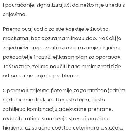
i povraćanje, signalizirajući da nešto nije u redu s
Stres i crijeva: kako okolina utječe na

crijevima.
mikrobiom
Higijena i mačji pijesak kao dio općeg

Pišemo ovaj vodič za sve koji dijele život sa
zdravlja
mačkama, bez obzira na njihovu dob. Naš cilj je
Prevencija: kako dugoročno održavati

zajednički prepoznati uzroke, razumjeti ključne
zdravu crijevnu floru
pokazatelje i razviti efikasan plan za oporavak.
Zaključak

Još važnije, želimo naučiti kako minimizirati rizik
FAQ

od ponovne pojave problema.
Oporavak crijevne flore nije zagarantiran jednim
čudotvornim lijekom. Umjesto toga, često
zahtijeva kombinaciju adekvatne prehrane,
redovitu rutinu, smanjenje stresa i pravilnu
higijenu, uz stručno vodstvo veterinara u slučaju