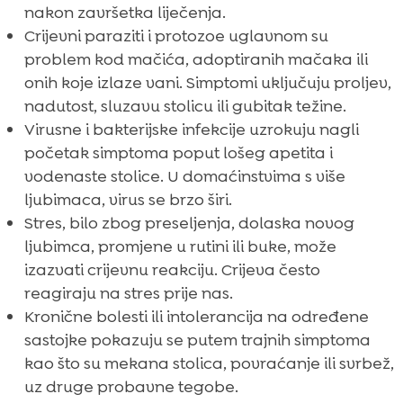
nakon završetka liječenja.
Crijevni paraziti i protozoe uglavnom su
problem kod mačića, adoptiranih mačaka ili
onih koje izlaze vani. Simptomi uključuju proljev,
nadutost, sluzavu stolicu ili gubitak težine.
Virusne i bakterijske infekcije uzrokuju nagli
početak simptoma poput lošeg apetita i
vodenaste stolice. U domaćinstvima s više
ljubimaca, virus se brzo širi.
Stres, bilo zbog preseljenja, dolaska novog
ljubimca, promjene u rutini ili buke, može
izazvati crijevnu reakciju. Crijeva često
reagiraju na stres prije nas.
Kronične bolesti ili intolerancija na određene
sastojke pokazuju se putem trajnih simptoma
kao što su mekana stolica, povraćanje ili svrbež,
uz druge probavne tegobe.