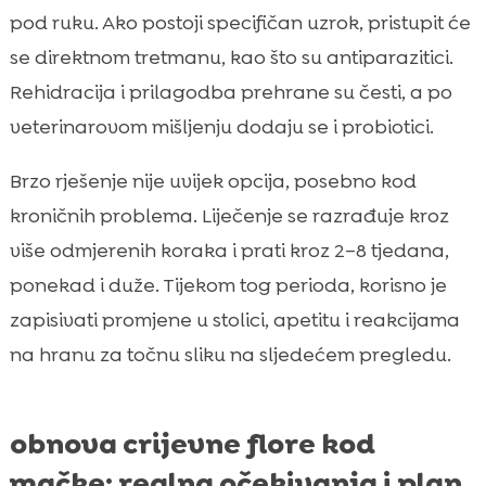
pod ruku. Ako postoji specifičan uzrok, pristupit će
se direktnom tretmanu, kao što su antiparazitici.
Rehidracija i prilagodba prehrane su česti, a po
veterinarovom mišljenju dodaju se i probiotici.
Brzo rješenje nije uvijek opcija, posebno kod
kroničnih problema. Liječenje se razrađuje kroz
više odmjerenih koraka i prati kroz 2–8 tjedana,
ponekad i duže. Tijekom tog perioda, korisno je
zapisivati promjene u stolici, apetitu i reakcijama
na hranu za točnu sliku na sljedećem pregledu.
obnova crijevne flore kod
mačke: realna očekivanja i plan