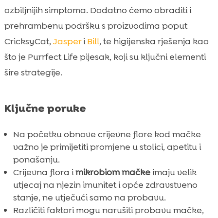
ozbiljnijih simptoma. Dodatno ćemo obraditi i
prehrambenu podršku s proizvodima poput
CricksyCat,
Jasper
i
Bill
, te higijenska rješenja kao
što je Purrfect Life pijesak, koji su ključni elementi
šire strategije.
Ključne poruke
Na početku obnove crijevne flore kod mačke
važno je primijetiti promjene u stolici, apetitu i
ponašanju.
Crijevna flora i
mikrobiom mačke
imaju velik
utjecaj na njezin imunitet i opće zdravstveno
stanje, ne utječući samo na probavu.
Različiti faktori mogu narušiti probavu mačke,