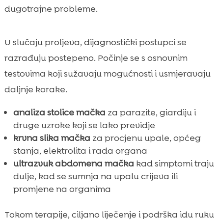
dugotrajne probleme.
U slučaju proljeva, dijagnostički postupci se
razrađuju postepeno. Počinje se s osnovnim
testovima koji sužavaju mogućnosti i usmjeravaju
daljnje korake.
analiza stolice mačka
za parazite, giardiju i
druge uzroke koji se lako previdje
krvna slika mačka
za procjenu upale, općeg
stanja, elektrolita i rada organa
ultrazvuk abdomena mačka
kad simptomi traju
dulje, kad se sumnja na upalu crijeva ili
promjene na organima
Tokom terapije, ciljano liječenje i podrška idu ruku