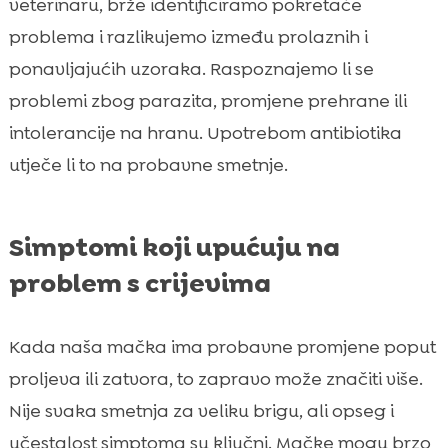
veterinaru, brže identificiramo pokretače
problema i razlikujemo između prolaznih i
ponavljajućih uzoraka. Raspoznajemo li se
problemi zbog parazita, promjene prehrane ili
intolerancije na hranu. Upotrebom antibiotika
utječe li to na probavne smetnje.
Simptomi koji upućuju na
problem s crijevima
Kada naša mačka ima probavne promjene poput
proljeva ili zatvora, to zapravo može značiti više.
Nije svaka smetnja za veliku brigu, ali opseg i
učestalost simptoma su ključni. Mačke mogu brzo