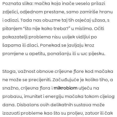
Što je crijevna flora kod mačke i zašto je
Poznata slika: mačka koja inače veselo prilazi

važna
zdjelici, odjednom prestane, samo zamiriše hranu
Najčešći uzroci narušene crijevne flore

i odlazi. Tada nas obuzme taj tih osjećaj užasa, s
Simptomi koji upućuju na problem s

pitanjem “što nije kako treba?” u mislima. Očiti
crijevima
pokazatelji problema nisu uvijek vidljivi po
Kako veterinar postavlja dijagnozu i što

šapama ili dlaci. Ponekad se javljaju kroz
možemo očekivati
promjene u apetitu, ponašanju ili u wc pijesku.
obnova crijevne flore kod mačke: realna

očekivanja i plan oporavka
Uloga prehrane u stabilizaciji probave
Stoga, važnost obnove crijevne flore kod mačaka

Probiotici, prebiotici i sinbiotici za mačke
ne može se precijeniti. Začuđujuće je koliko tiho, a

Eliminacijska dijeta i osjetljivost na sastojke
snažno, crijevna flora i
mikrobiom
utječu na

CricksyCat hrana za mačke kao podrška
probavu, imunitet i energiju mačaka tokom cijelog

zdravoj probavi
dana. Disbalans ovih delikatnih sustava može
Upravljanje proljevom, zatvorom i

izazvati probleme kao što su proljev, zatvor ili čak
povraćanjem kod kuće