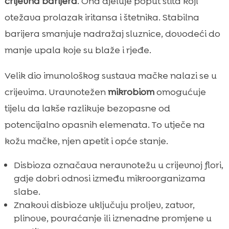
crijevna barijera
. Ona djeluje poput štita koji
otežava prolazak iritansa i štetnika. Stabilna
barijera smanjuje nadražaj sluznice, dovodeći do
manje upala koje su blaže i rjeđe.
Velik dio imunološkog sustava mačke nalazi se u
crijevima. Uravnotežen
mikrobiom
omogućuje
tijelu da lakše razlikuje bezopasne od
potencijalno opasnih elemenata. To utječe na
kožu mačke, njen apetit i opće stanje.
Disbioza označava neravnotežu u crijevnoj flori,
gdje dobri odnosi između mikroorganizama
slabe.
Znakovi disbioze uključuju proljev, zatvor,
plinove, povraćanje ili iznenadne promjene u