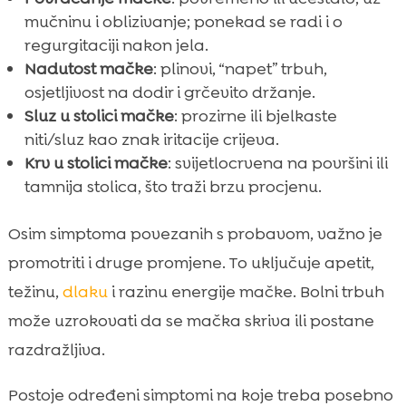
mučninu i oblizivanje; ponekad se radi i o
regurgitaciji nakon jela.
Nadutost mačke
: plinovi, “napet” trbuh,
osjetljivost na dodir i grčevito držanje.
Sluz u stolici mačke
: prozirne ili bjelkaste
niti/sluz kao znak iritacije crijeva.
Krv u stolici mačke
: svijetlocrvena na površini ili
tamnija stolica, što traži brzu procjenu.
Osim simptoma povezanih s probavom, važno je
promotriti i druge promjene. To uključuje apetit,
težinu,
dlaku
i razinu energije mačke. Bolni trbuh
može uzrokovati da se mačka skriva ili postane
razdražljiva.
Postoje određeni simptomi na koje treba posebno