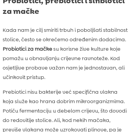
Probiotici, prebiotici i sinbiotici
za mačke
Kada nam je cilj smiriti trbuh i poboljšati stabilnost
stolice, često se okrećemo određenim dodacima.
Probiotici za mačke
su korisne žive kulture koje
pomažu u obnavljanju crijevne ravnoteže. Kod
osjetljive probave važan nam je jednostavan, ali
učinkovit pristup.
Prebiotici nisu bakterije već specifična vlakna
koja služe kao hrana dobrim mikroorganizmima.
Potiču fermentaciju u debelom crijevu, što dovodi
do redovitije stolice. Ali, kod nekih mačaka,
previše vlakana može uzrokovati plinove, pa je