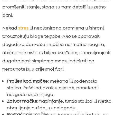
promijeniti stanje, stoga su nam detalji izuzetno
bitni.
Nekad
stres
ili neplanirana promjena u ishrani
prouzrokuju blage tegobe. Ako se oporavak
dogodi za dan-dva i mačka normalno reagira,
obično nije ništa ozbiljno. Međutim, ponavljanje ili
dugotrajnost simptoma mogu indicirati na
neravnotežu u crijevnoj flori.
Proljev kod mačke
: mekana ili vodenasta
stolica, češći odlazak u pijesak, ponekad i
nezgode izvan njega.
Zatvor mačke
: napinjanje, tvrda stolica ili rijetko
obavljanje nužde, uz nelagodu.
Povraćanje mačke
: povremeno ili učestalo, uz