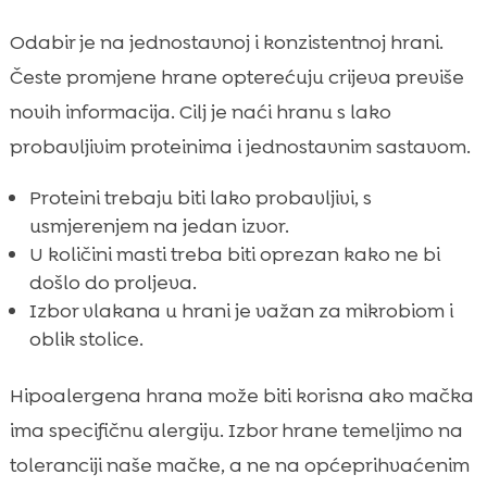
Odabir je na jednostavnoj i konzistentnoj hrani.
Česte promjene hrane opterećuju crijeva previše
novih informacija. Cilj je naći hranu s lako
probavljivim proteinima i jednostavnim sastavom.
Proteini trebaju biti lako probavljivi, s
usmjerenjem na jedan izvor.
U količini masti treba biti oprezan kako ne bi
došlo do proljeva.
Izbor vlakana u hrani je važan za mikrobiom i
oblik stolice.
Hipoalergena hrana može biti korisna ako mačka
ima specifičnu alergiju. Izbor hrane temeljimo na
toleranciji naše mačke, a ne na općeprihvaćenim