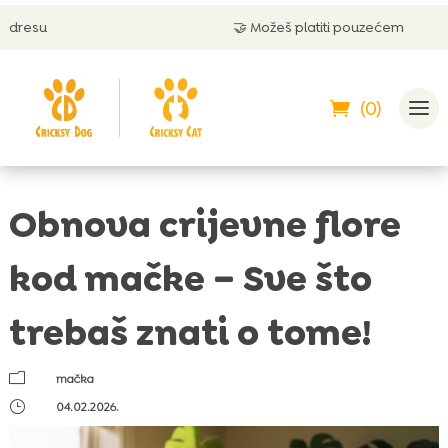
🤝 Možeš platiti pouzećem
(0)
Obnova crijevne flore
kod mačke – Sve što
trebaš znati o tome!
m
mačka
}
04.02.2026.