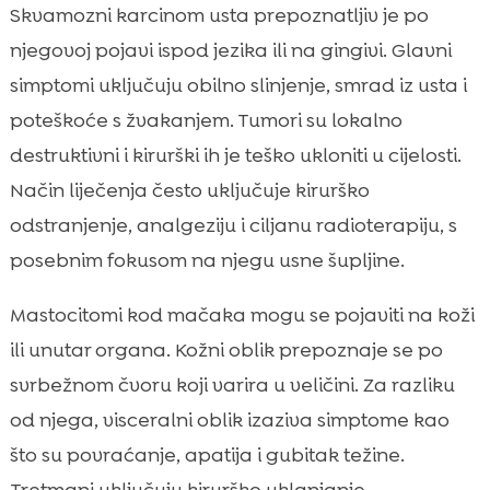
Skvamozni karcinom usta prepoznatljiv je po
njegovoj pojavi ispod jezika ili na gingivi. Glavni
simptomi uključuju obilno slinjenje, smrad iz usta i
poteškoće s žvakanjem. Tumori su lokalno
destruktivni i kirurški ih je teško ukloniti u cijelosti.
Način liječenja često uključuje kirurško
odstranjenje, analgeziju i ciljanu radioterapiju, s
posebnim fokusom na njegu usne šupljine.
Mastocitomi kod mačaka mogu se pojaviti na koži
ili unutar organa. Kožni oblik prepoznaje se po
svrbežnom čvoru koji varira u veličini. Za razliku
od njega, visceralni oblik izaziva simptome kao
što su povraćanje, apatija i gubitak težine.