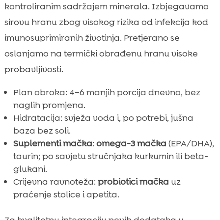
kontroliranim sadržajem minerala. Izbjegavamo
sirovu hranu zbog visokog rizika od infekcija kod
imunosuprimiranih životinja. Pretjerano se
oslanjamo na termički obrađenu hranu visoke
probavljivosti.
Plan obroka: 4–6 manjih porcija dnevno, bez
naglih promjena.
Hidratacija: svježa voda i, po potrebi, jušna
baza bez soli.
Suplementi mačka
:
omega-3 mačka
(EPA/DHA),
taurin; po savjetu stručnjaka kurkumin ili beta-
glukani.
Crijevna ravnoteža:
probiotici mačka
uz
praćenje stolice i apetita.