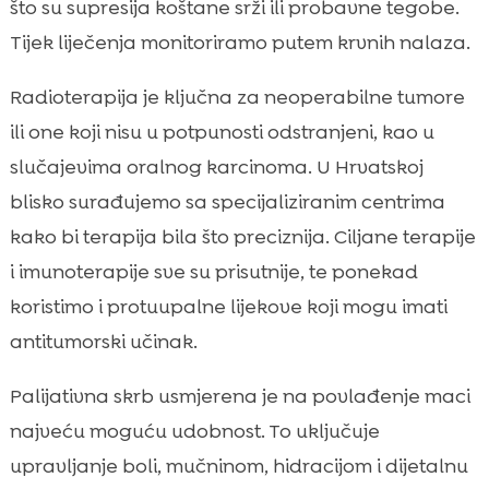
što su supresija koštane srži ili probavne tegobe.
Tijek liječenja monitoriramo putem krvnih nalaza.
Radioterapija je ključna za neoperabilne tumore
ili one koji nisu u potpunosti odstranjeni, kao u
slučajevima oralnog karcinoma. U Hrvatskoj
blisko surađujemo sa specijaliziranim centrima
kako bi terapija bila što preciznija. Ciljane terapije
i imunoterapije sve su prisutnije, te ponekad
koristimo i protuupalne lijekove koji mogu imati
antitumorski učinak.
Palijativna skrb usmjerena je na povlađenje maci
najveću moguću udobnost. To uključuje
upravljanje boli, mučninom, hidracijom i dijetalnu