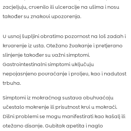
zacjeljuju, crvenilo ili ulceracije na ušima i nosu
također su znakovi upozorenja.
U usnoj šupljini obratimo pozornost na loš zadah i
krvarenje iz usta. Otežano žvakanje i pretjerano
slinjenje također su važni simptomi.
Gastrointestinalni simptomi uključuju
nepojasnjeno povraćanje i proljev, kao i nadutost
trbuha.
Simptomi iz mokraćnog sustava obuhvaćaju
učestalo mokrenje ili prisutnost krvi u mokraći.
Dišni problemi se mogu manifestirati kao kašalj ili
otežano disanje. Gubitak apetita i naglo