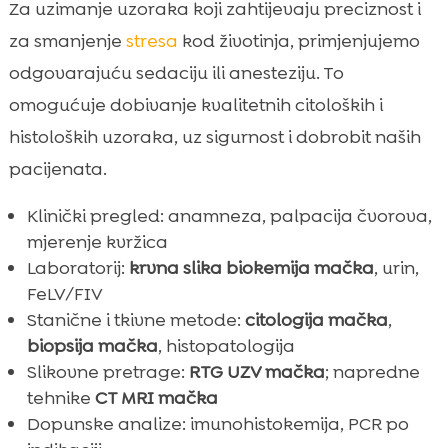
Za uzimanje uzoraka koji zahtijevaju preciznost i
za smanjenje
stresa
kod životinja, primjenjujemo
odgovarajuću sedaciju ili anesteziju. To
omogućuje dobivanje kvalitetnih citoloških i
histoloških uzoraka, uz sigurnost i dobrobit naših
pacijenata.
Klinički pregled: anamneza, palpacija čvorova,
mjerenje kvržica
Laboratorij:
krvna slika biokemija mačka
, urin,
FeLV/FIV
Stanične i tkivne metode:
citologija mačka
,
biopsija mačka
, histopatologija
Slikovne pretrage:
RTG UZV mačka
; napredne
tehnike
CT MRI mačka
Dopunske analize: imunohistokemija, PCR po