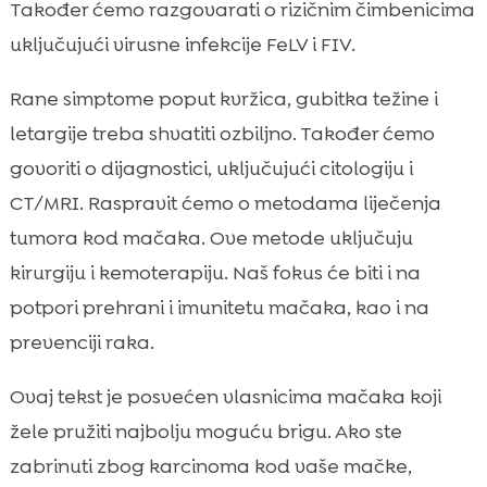
Također ćemo razgovarati o rizičnim čimbenicima
Prevencija: sterilizacija, njega kože i usne

šupljine, sunčeva zaštita
uključujući virusne infekcije FeLV i FIV.
maligni tumor kod mačke

Rane simptome poput kvržica, gubitka težine i
Emocionalna podrška i komunikacija s

letargije treba shvatiti ozbiljno. Također ćemo
veterinarom
govoriti o dijagnostici, uključujući citologiju i
Troškovi liječenja i planiranje budžeta

CT/MRI. Raspravit ćemo o metodama liječenja
Zaključak

tumora kod mačaka. Ove metode uključuju
FAQ

kirurgiju i kemoterapiju. Naš fokus će biti i na
potpori prehrani i imunitetu mačaka, kao i na
prevenciji raka.
Ovaj tekst je posvećen vlasnicima mačaka koji
žele pružiti najbolju moguću brigu. Ako ste
zabrinuti zbog karcinoma kod vaše mačke,