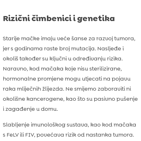
Rizični čimbenici i genetika
Starije mačke imaju veće šanse za razvoj tumora,
jer s godinama raste broj mutacija. Nasljeđe i
okoliš također su ključni u određivanju rizika.
Naravno, kod mačaka koje nisu sterilizirane,
hormonalne promjene mogu utjecati na pojavu
raka mliječnih žlijezda. Ne smijemo zaboraviti ni
okolišne kancerogene, kao što su pasivno pušenje
i zagađenje u domu.
Slabljenje imunološkog sustava, kao kod mačaka
s FeLV ili FIV, povećava rizik od nastanka tumora.