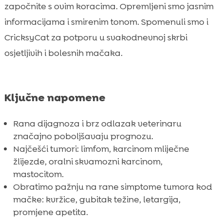
započnite s ovim koracima. Opremljeni smo jasnim
informacijama i smirenim tonom. Spomenuli smo i
CricksyCat za potporu u svakodnevnoj skrbi
osjetljivih i bolesnih mačaka.
Ključne napomene
Rana dijagnoza i brz odlazak veterinaru
značajno poboljšavaju prognozu.
Najčešći tumori: limfom, karcinom mliječne
žlijezde, oralni skvamozni karcinom,
mastocitom.
Obratimo pažnju na rane simptome tumora kod
mačke: kvržice, gubitak težine, letargija,
promjene apetita.