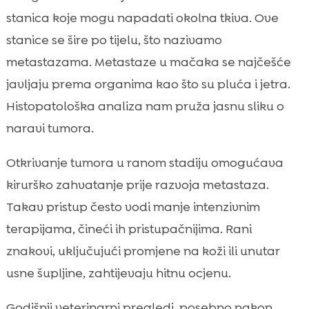
stanica koje mogu napadati okolna tkiva. Ove
stanice se šire po tijelu, što nazivamo
metastazama. Metastaze u mačaka se najčešće
javljaju prema organima kao što su pluća i jetra.
Histopatološka analiza nam pruža jasnu sliku o
naravi tumora.
Otkrivanje tumora u ranom stadiju omogućava
kirurško zahvatanje prije razvoja metastaza.
Takav pristup često vodi manje intenzivnim
terapijama, čineći ih pristupačnijima. Rani
znakovi, uključujući promjene na koži ili unutar
usne šupljine, zahtijevaju hitnu ocjenu.
Godišnji veterinarni pregledi, posebno nakon