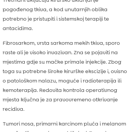
Tretmani uključuju kirurško uklanjanje
pogođenog tkiva, a kod unutarnjih oblika
potrebno je pristupiti i sistemskoj terapiji te
antacidima.
Fibrosarkom, vrsta sarkoma mekih tkiva, sporo
raste ali je visoko invazivan. Zna se pojaviti na
mjestima gdje su mačke primale injekcije. Zbog
toga su potrebne široke kirurške ekscizije i, ovisno
o patološkom nalazu, moguće i radioterapija ili
kemoterapija. Redovita kontrola operativnog
mjesta ključna je za pravovremeno otkrivanje
recidiva.
Tumori nosa, primarni karcinom pluća i melanom