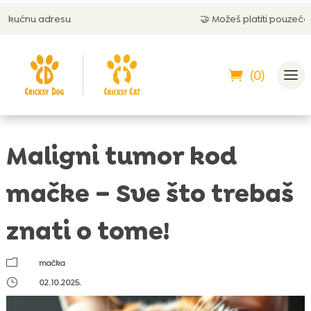
🤝 Možeš platiti pouzećem
(0)
Maligni tumor kod
mačke – Sve što trebaš
znati o tome!
m
mačka
}
02.10.2025.