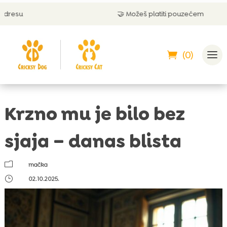
🤝 Možeš platiti pouzećem
(0)
Krzno mu je bilo bez
sjaja – danas blista
m
mačka
}
02.10.2025.