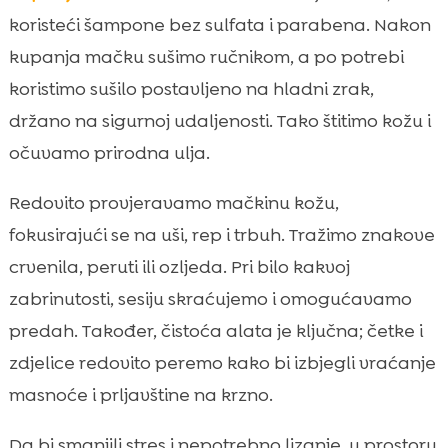
koristeći šampone bez sulfata i parabena. Nakon
kupanja mačku sušimo ručnikom, a po potrebi
koristimo sušilo postavljeno na hladni zrak,
držano na sigurnoj udaljenosti. Tako štitimo kožu i
očuvamo prirodna ulja.
Redovito provjeravamo mačkinu kožu,
fokusirajući se na uši, rep i trbuh. Tražimo znakove
crvenila, peruti ili ozljeda. Pri bilo kakvoj
zabrinutosti, sesiju skraćujemo i omogućavamo
predah. Također, čistoća alata je ključna; četke i
zdjelice redovito peremo kako bi izbjegli vraćanje
masnoće i prljavštine na krzno.
Da bi smanjili stres i nepotrebno lizanje, u prostoru