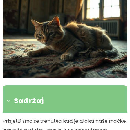
Sadržaj
3
Naš put od bezsjajne dlake do blistavog
Prisjetili smo se trenutka kad je dlaka naše mačke

krzna