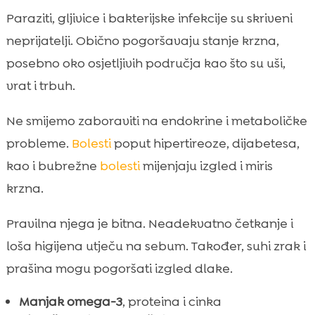
Paraziti, gljivice i bakterijske infekcije su skriveni
neprijatelji. Obično pogoršavaju stanje krzna,
posebno oko osjetljivih područja kao što su uši,
vrat i trbuh.
Ne smijemo zaboraviti na endokrine i metaboličke
probleme.
Bolesti
poput hipertireoze, dijabetesa,
kao i bubrežne
bolesti
mijenjaju izgled i miris
krzna.
Pravilna njega je bitna. Neadekvatno četkanje i
loša higijena utječu na sebum. Također, suhi zrak i
prašina mogu pogoršati izgled dlake.
Manjak omega-3
, proteina i cinka