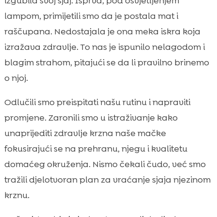
izgubila svoj sjaj. Isprva, pod osvjetljenjem
Uzroci zbog kojih dlaka gubi sjaj

lampom, primijetili smo da je postala mat i
dlaka mačke je bez sjaja

raščupana. Nedostajala je ona meka iskra koja
Prehrana koja hrani kožu i krzno iznutra

izražava zdravlje. To nas je ispunilo nelagodom i
Kako smo prilagodili dnevnu rutinu njege

blagim strahom, pitajući se da li pravilno brinemo
CricksyCat rješenja: prirodan korak do

o njoj.
zdravog krzna
Jasper suha hrana: losos hipoalergen ili
Odlučili smo preispitati našu rutinu i napraviti

janjetina – što odabrati?
promjene. Zaronili smo u istraživanje kako
Prevencija zdravstvenih problema: manje

unaprijediti zdravlje krzna naše mačke
kuglica dlake, manje kamenaca
fokusirajući se na prehranu, njegu i kvalitetu
Bill mokra hrana: hipoalergena

domaćeg okruženja. Nismo čekali čudo, već smo
kombinacija lososa i pastrve
tražili djelotvoran plan za vraćanje sjaja njezinom
Purrfect Life pijesak: čisto okruženje za

krznu.
zdraviju kožu
Rutina četkanja i kupanja koja stvarno radi
