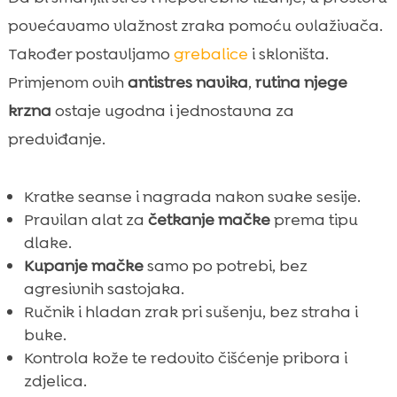
povećavamo vlažnost zraka pomoću ovlaživača.
Također postavljamo
grebalice
i skloništa.
Primjenom ovih
antistres navika
,
rutina njege
krzna
ostaje ugodna i jednostavna za
predviđanje.
Kratke seanse i nagrada nakon svake sesije.
Pravilan alat za
četkanje mačke
prema tipu
dlake.
Kupanje mačke
samo po potrebi, bez
agresivnih sastojaka.
Ručnik i hladan zrak pri sušenju, bez straha i
buke.
Kontrola kože te redovito čišćenje pribora i
zdjelica.