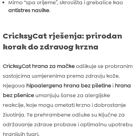
Mirno “spa vrijeme”, skrovišta i grebalice kao
antistres navike
.
CricksyCat rješenja: prirodan
korak do zdravog krzna
CricksyCat hrana za mačke
odlikuje se probranim
sastojcima usmjerenima prema zdravju kože.
Njegova
hipoalergena hrana bez piletine
i
hrana
bez pšenice
umanjuju šanse za alergijske
reakcije, koje mogu ometati krzno i dobrostanje
životinja. Te prehrambene odluke su ključne za
održavanje zdrave probave i optimalnu upotrebu
hranjivih tvari.