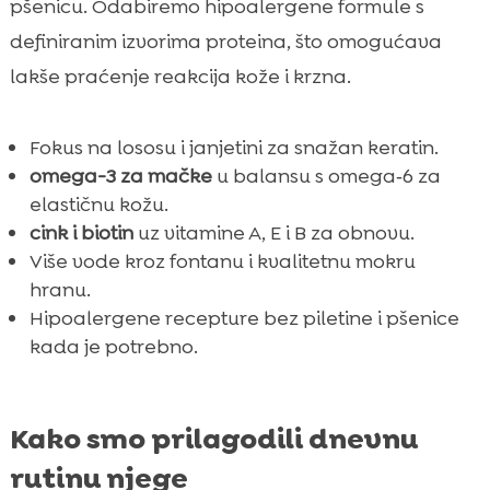
pšenicu. Odabiremo hipoalergene formule s
definiranim izvorima proteina, što omogućava
lakše praćenje reakcija kože i krzna.
Fokus na lososu i janjetini za snažan keratin.
omega-3 za mačke
u balansu s omega‑6 za
elastičnu kožu.
cink i biotin
uz vitamine A, E i B za obnovu.
Više vode kroz fontanu i kvalitetnu mokru
hranu.
Hipoalergene recepture bez piletine i pšenice
kada je potrebno.
Kako smo prilagodili dnevnu
rutinu njege