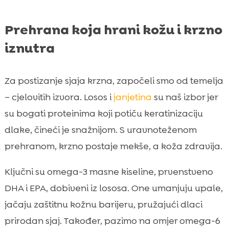
Prehrana koja hrani kožu i krzno
iznutra
Za postizanje sjaja krzna, započeli smo od temelja
– cjelovitih izvora. Losos i
janjetina
su naš izbor jer
su bogati proteinima koji potiču keratinizaciju
dlake, čineći je snažnijom. S uravnoteženom
prehranom, krzno postaje mekše, a koža zdravija.
Ključni su omega-3 masne kiseline, prvenstveno
DHA i EPA, dobiveni iz lososa. One umanjuju upale,
jačaju zaštitnu kožnu barijeru, pružajući dlaci
prirodan sjaj. Također, pazimo na omjer omega-6