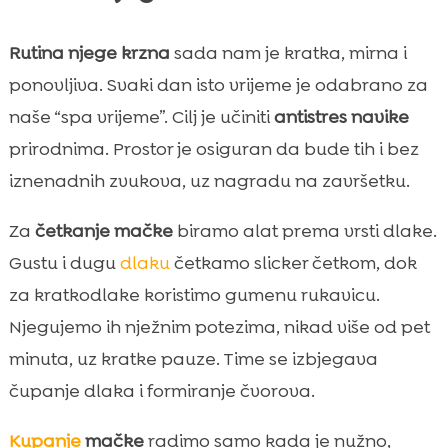
Rutina njege krzna
sada nam je kratka, mirna i
ponovljiva. Svaki dan isto vrijeme je odabrano za
naše “spa vrijeme”. Cilj je učiniti
antistres navike
prirodnima. Prostor je osiguran da bude tih i bez
iznenadnih zvukova, uz nagradu na završetku.
Za
četkanje mačke
biramo alat prema vrsti dlake.
Gustu i dugu
dlaku
četkamo slicker četkom, dok
za kratkodlake koristimo gumenu rukavicu.
Njegujemo ih nježnim potezima, nikad više od pet
minuta, uz kratke pauze. Time se izbjegava
čupanje dlaka i formiranje čvorova.
Kupanje
mačke
radimo samo kada je nužno,