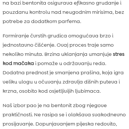
na bazi bentonita osigurava efikasno grudanje i
pouzdanu kontrolu nad neugodnim mirisima, bez
potrebe za dodatkom parfema.
Formiranje čvrstih grudica omogućava brzo i
jednostavno čišćenje. Ovaj proces traje samo
nekoliko minuta. Brzina uklanjanja umanjuje
stres
kod mačaka
i pomaže u održavanju reda.
Dodatna prednost je smanjena prašina, koja igra
veliku ulogu u očuvanju zdravlja dišnih puteva i
krzna, osobito kod osjetljivijih ljubimaca.
Naš izbor pao je na bentonit zbog njegove
praktičnosti. Ne rasipa se i olakšava svakodnevno
prosijavanje. Dopunjavanjem pijeska redovito,