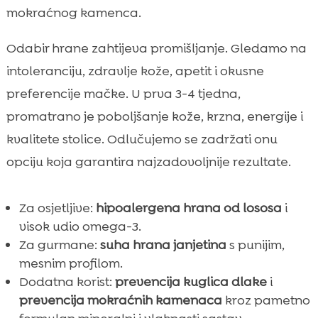
mokraćnog kamenca.
Odabir hrane zahtijeva promišljanje. Gledamo na
intoleranciju, zdravlje kože, apetit i okusne
preferencije mačke. U prva 3-4 tjedna,
promatrano je poboljšanje kože, krzna, energije i
kvalitete stolice. Odlučujemo se zadržati onu
opciju koja garantira najzadovoljnije rezultate.
Za osjetljive:
hipoalergena hrana od lososa
i
visok udio omega-3.
Za gurmane:
suha hrana janjetina
s punijim,
mesnim profilom.
Dodatna korist:
prevencija kuglica dlake
i
prevencija mokraćnih kamenaca
kroz pametno