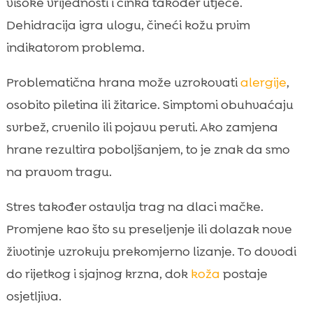
visoke vrijednosti i cinka također utječe.
Dehidracija igra ulogu, čineći kožu prvim
indikatorom problema.
Problematična hrana može uzrokovati
alergije
,
osobito piletina ili žitarice. Simptomi obuhvaćaju
svrbež, crvenilo ili pojavu peruti. Ako zamjena
hrane rezultira poboljšanjem, to je znak da smo
na pravom tragu.
Stres također ostavlja trag na dlaci mačke.
Promjene kao što su preseljenje ili dolazak nove
životinje uzrokuju prekomjerno lizanje. To dovodi
do rijetkog i sjajnog krzna, dok
koža
postaje
osjetljiva.