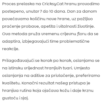
Proces prelaska na CricksyCat hranu provodimo
postepeno, unutar 7 do 10 dana. Dan za danom
povećavamo količinu nove hrane, uz pažljivo
praćenje probave, apetita i vitalnosti životinje.
Ova metoda pruža vremenu crijevnu floru da se
adaptira, izbjegavajući time problematične
reakcije.
Prilagođavajući se korak po korak, oslanjamo se
na istinsku vrijednost hranjivih tvari. Umjesto
oslanjanja na aditive za privlačenje, preferiramo
kvalitetu. Konačni rezultat našeg pristupa je
hranjiva rutina koja ojačava kožu i daje krznu
gustoću i sjaj.