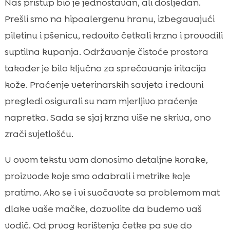
Naš pristup bio je jednostavan, ali dosljedan.
Signalne lampice: kada posjetiti veterinara

Prešli smo na hipoalergenu hranu, izbegavajući
Sezonske promjene i linjanje: kako

piletinu i pšenicu, redovito četkali krzno i provodili
prilagoditi njegu
suptilna kupanja. Održavanje čistoće prostora
Okolišni faktori: vlaga, temperatura i

kvaliteta zraka
također je bilo ključno za sprečavanje iritacija
Praćenje napretka: kako znamo da smo na
kože. Praćenje veterinarskih savjeta i redovni

pravom putu
pregledi osigurali su nam mjerljivo praćenje
Zaključak

napretka. Sada se sjaj krzna više ne skriva, ono
FAQ

zrači svjetlošću.
U ovom tekstu vam donosimo detaljne korake,
proizvode koje smo odabrali i metrike koje
pratimo. Ako se i vi suočavate sa problemom mat
dlake vaše mačke, dozvolite da budemo vaš
vodič. Od prvog korištenja četke pa sve do