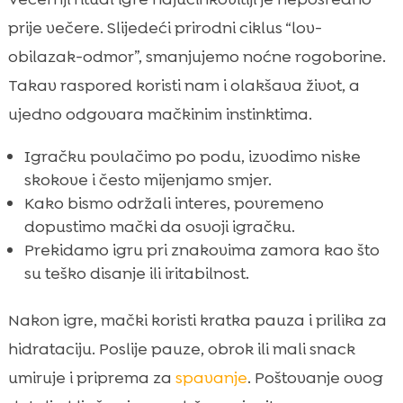
prije večere. Slijedeći prirodni ciklus “lov-
obilazak-odmor”, smanjujemo noćne rogoborine.
Takav raspored koristi nam i olakšava život, a
ujedno odgovara mačkinim instinktima.
Igračku povlačimo po podu, izvodimo niske
skokove i često mijenjamo smjer.
Kako bismo održali interes, povremeno
dopustimo mački da osvoji igračku.
Prekidamo igru pri znakovima zamora kao što
su teško disanje ili iritabilnost.
Nakon igre, mački koristi kratka pauza i prilika za
hidrataciju. Poslije pauze, obrok ili mali snack
umiruje i priprema za
spavanje
. Poštovanje ovog