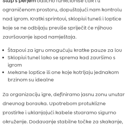
Štap s perjem
odlično funkcioniše čak i u
ograničenom prostoru, dopuštajući nam kontrolu
nad igrom. Kratki sprintovi, sklopivi tuneli i loptice
koje se ne odbijaju previše spriječit će njihovo
završavanje ispod namještaja.
Štapovi za igru omogućuju kratke pauze za lov
Sklopivi tunel lako se sprema kad završimo s
igrom
Mekane loptice ili one koje kotrljaju jednakom
brzinom su idealne
Za organizaciju igre, definiramo jasnu zonu unutar
dnevnog boravka. Upotrebom protuklizne
prostirke i uklanjajući kabele stvaramo sigurno
okruženje. Dodavanje stabilne točke za skakanje,