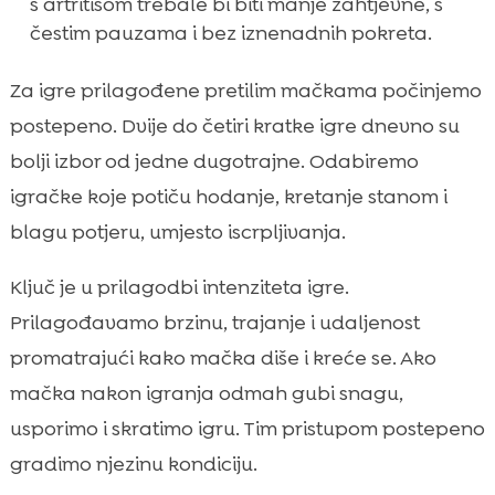
s artritisom trebale bi biti manje zahtjevne, s
čestim pauzama i bez iznenadnih pokreta.
Za igre prilagođene pretilim mačkama počinjemo
postepeno. Dvije do četiri kratke igre dnevno su
bolji izbor od jedne dugotrajne. Odabiremo
igračke koje potiču hodanje, kretanje stanom i
blagu potjeru, umjesto iscrpljivanja.
Ključ je u prilagodbi intenziteta igre.
Prilagođavamo brzinu, trajanje i udaljenost
promatrajući kako mačka diše i kreće se. Ako
mačka nakon igranja odmah gubi snagu,
usporimo i skratimo igru. Tim pristupom postepeno
gradimo njezinu kondiciju.