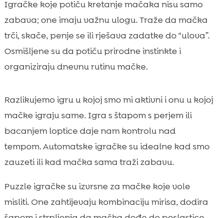
Igračke koje potiču kretanje mačaka nisu samo
zabava; one imaju važnu ulogu. Traže da mačka
trči, skače, penje se ili rješava zadatke do “ulova”.
Osmišljene su da potiču prirodne instinkte i
organiziraju dnevnu rutinu mačke.
Razlikujemo igru u kojoj smo mi aktivni i onu u kojoj
mačke igraju same. Igra s štapom s perjem ili
bacanjem loptice daje nam kontrolu nad
tempom. Automatske igračke su idealne kad smo
zauzeti ili kad mačka sama traži zabavu.
Puzzle igračke su izvrsne za mačke koje vole
misliti. One zahtijevaju kombinaciju mirisa, dodira
šapom i strpljenja da mačka dođe do poslastice.