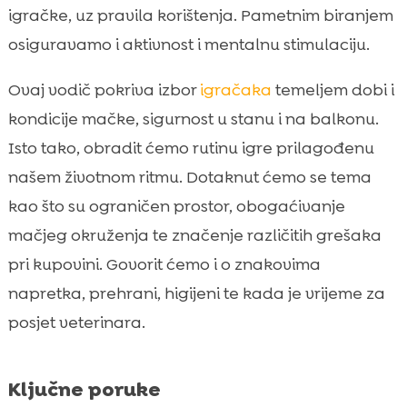
igračke, uz pravila korištenja. Pametnim biranjem
Znakovi da igračka zaista pomaže:

osiguravamo i aktivnost i mentalnu stimulaciju.
ponašanje i kondicija
Prehrana i energija za igru: kako podržati

Ovaj vodič pokriva izbor
igračaka
temeljem dobi i
aktivnu mačku
kondicije mačke, sigurnost u stanu i na balkonu.
Higijena nakon aktivne igre: pijesak i mirisi u

Isto tako, obradit ćemo rutinu igre prilagođenu
domu
našem životnom ritmu. Dotaknut ćemo se tema
Kada potražiti savjet veterinara prije

intenzivnije igre
kao što su ograničen prostor, obogaćivanje
Zaključak
mačjeg okruženja te značenje različitih grešaka

FAQ
pri kupovini. Govorit ćemo i o znakovima

napretka, prehrani, higijeni te kada je vrijeme za
posjet veterinara.
Ključne poruke