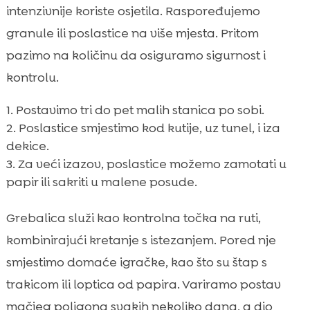
intenzivnije koriste osjetila. Raspoređujemo
granule ili poslastice na više mjesta. Pritom
pazimo na količinu da osiguramo sigurnost i
kontrolu.
Postavimo tri do pet malih stanica po sobi.
Poslastice smjestimo kod kutije, uz tunel, i iza
dekice.
Za veći izazov, poslastice možemo zamotati u
papir ili sakriti u malene posude.
Grebalica služi kao kontrolna točka na ruti,
kombinirajući kretanje s istezanjem. Pored nje
smjestimo domaće igračke, kao što su štap s
trakicom ili loptica od papira. Variramo postav
mačjeg poligona svakih nekoliko dana, a dio