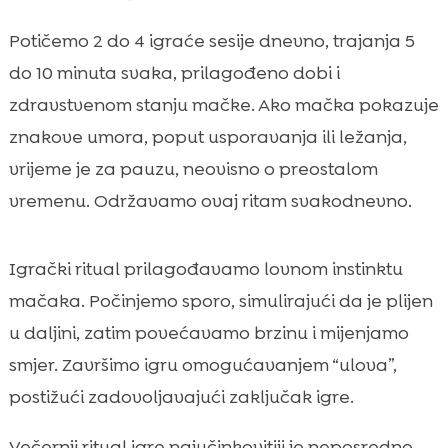
Potičemo 2 do 4 igraće sesije dnevno, trajanja 5
do 10 minuta svaka, prilagođeno dobi i
zdravstvenom stanju mačke. Ako mačka pokazuje
znakove umora, poput usporavanja ili ležanja,
vrijeme je za pauzu, neovisno o preostalom
vremenu. Održavamo ovaj ritam svakodnevno.
Igrački ritual prilagođavamo lovnom instinktu
mačaka. Počinjemo sporo, simulirajući da je plijen
u daljini, zatim povećavamo brzinu i mijenjamo
smjer. Završimo igru omogućavanjem “ulova”,
postižući zadovoljavajući zaključak igre.
Večernji ritual igre najučinkovitiji je neposredno