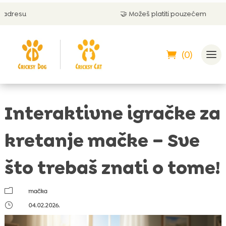
🤝 Možeš platiti pouzećem
(0)
Interaktivne igračke za
kretanje mačke – Sve
što trebaš znati o tome!
m
mačka
}
04.02.2026.