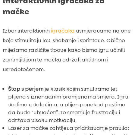
interaktivnih igračaka za
mačke
Izbor interaktivnih
igračaka
usmjeravamo na one
koje stimuliraju lov, skakanje i sprintove. Obično
miješamo različite tipove kako bismo igru učinili
zanimljivijom te mačku održali aktivnom i
usredotočenom.
Štap s perjem
je klasik kojim simuliramo let
plijena s iznenadnim promjenama smjera. Igru
vodimo u valovima, a plijen ponekad pustimo
da bude “uhvaćen”. To smanjuje frustraciju i
održava visoku motivaciju.
Laser za mačke zahtijeva pridržavanje pravila: