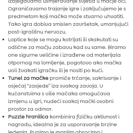
izbjegavamo usmjeravanje svjetla u mačje oči.
Ograničavamo trajanje igre i zaključujemo je s
predmetom koji mačka može stvarno uhvatiti.
Tako igra dobiva smislen završetak, umanjujući
post-igrališnu nervozu.
Loptice koje se mogu kotrljati ili skakutati su
odlične za mačju zabavu kad su same. Biramo
one sigurne veličine i izrađene od materijala
otpornog na lomljenje, pogotovo ako mačka
voli žvakati igračku ili je nositi po kući.
Tunel za mačke
promiče trčanje, sakrivanje i
osjećaj “zasjede” iza svakog zavoja. U
kućanstvima s više mačaka omogućava
izmjenu u igri, nudeći svakoj mački osobni
prostor za odmor.
Puzzle hranilica
kombinira fizičku aktivnost i
nagradu, idealna je za usporavanje brzine
jedenja. Punimo je manjim obrocima i