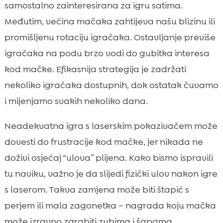
samostalno zainteresirana za igru satima.
Međutim, većina mačaka zahtijeva našu blizinu ili
promišljenu rotaciju igračaka. Ostavljanje previše
igračaka na podu brzo vodi do gubitka interesa
kod mačke. Efikasnija strategija je zadržati
nekoliko igračaka dostupnih, dok ostatak čuvamo
i mijenjamo svakih nekoliko dana.
Neadekvatna igra s laserskim pokazivačem može
dovesti do frustracije kod mačke, jer nikada ne
doživi osjećaj “ulova” plijena. Kako bismo ispravili
tu naviku, važno je da slijedi fizički ulov nakon igre
s laserom. Takva zamjena može biti štapić s
perjem ili mala zagonetka – nagrada koju mačka
može izravno zgrabiti zubima i šapama.