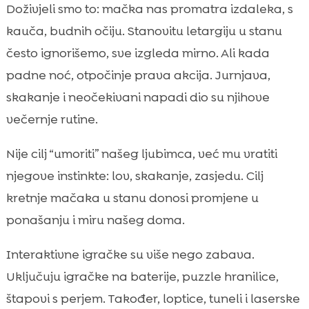
Zašto su mačkama potrebne igračke koje
Doživjeli smo to: mačka nas promatra izdaleka, s

potiču kretanje
kauča, budnih očiju. Stanovitu letargiju u stanu
interaktivne igračke za kretanje mačke

često ignorišemo, sve izgleda mirno. Ali kada
Najpopularnije vrste interaktivnih igračaka

padne noć, otpočinje prava akcija. Jurnjava,
za mačke
skakanje i neočekivani napadi dio su njihove
Kako odabrati pravu igračku prema dobi i

večernje rutine.
kondiciji mačke
Sigurnost tijekom igre u stanu i na balkonu

Nije cilj “umoriti” našeg ljubimca, već mu vratiti
Rutina igre: koliko, kada i kako se igrati s

njegove instinkte: lov, skakanje, zasjedu. Cilj
mačkom
kretnje mačaka u stanu donosi promjene u
Interaktivne igračke za mačke u malom

ponašanju i miru našeg doma.
prostoru
Enrichment kod kuće: ideje za “mačji

Interaktivne igračke su više nego zabava.
poligon”
Uključuju igračke na baterije, puzzle hranilice,
Uobičajene greške koje radimo pri kupnji

štapovi s perjem. Također, loptice, tuneli i laserske
interaktivnih igračaka