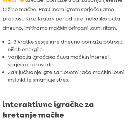
Kretanje
također pomaže u održavanju tjelesne
težine mačke. Pravilnom igrom sprječavamo
pretilost. Kroz kratak period igre, nekoliko puta
dnevno, imitiramo mačkin prirodni lovni ritam.
2–3 kratke sesije igre dnevno pomažu potrošiti
višak energije.
Varijacija igračaka čuva mačkin interes i
sprječava dosada.
Zaključivanje igre sa “lovom” jača mačkin lovni
instinkt te smanjuje stres.
interaktivne igračke za
kretanje mačke