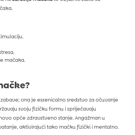
čaka.
imulaciju.
tresa.
kte mačaka.
 mačke?
 zabave; ona je essenicalno sredstvo za očuvanje
žavaju svoju fizičku formu i spriječavaju
jihovo opće zdravstveno stanje. Angažman u
vatanje, aktivirajući tako mačku fizički i mentalno.