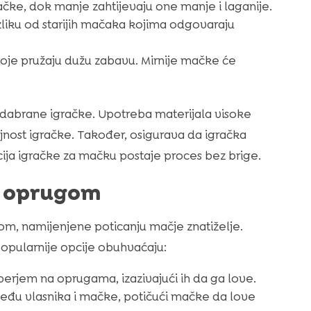
čke, dok manje zahtijevaju one manje i laganije.
 razliku od starijih mačaka kojima odgovaraju
 koje pružaju dužu zabavu. Mirnije mačke će
st odabrane igračke. Upotreba materijala visoke
ajnost igračke. Također, osigurava da igračka
cija igračke za mačku postaje proces bez brige.
s oprugom
m, namijenjene poticanju mačje znatiželje.
jpopularnije opcije obuhvaćaju:
erjem na oprugama, izazivajući ih da ga love.
eđu vlasnika i mačke, potičući mačke da love