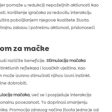
jer pomaže u redukciji nepoželjnih aktivnosti kao
ti. Korištenje igračaka za redovitu interakciju
zultira poboljšanjem njegove kvalitete života.
ajnu zabavu i potrebnu aktivnost, pridonoseći
gom za mačke
di različite beneficije.
Stimulacija mačaka
tinktivnih reflekasa i lovačkih vještina. Kao
n može izvrsno stimulirati njihov lovni instinkt.
lne dobrobiti.
ulacija mačaka
, već se i pospješuje interakcija
ocionalnu povezanost. To doprinosi smanjenju
nika. Promocija zdravog načina života jedna je od