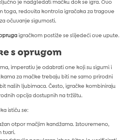
ključno je nadgledati mačku dok se igra. Ovo
im toga, redovita kontrola igračaka za tragove
 za očuvanje sigurnosti.
opruga
igračkom postiže se slijedeći ove upute.
čke s oprugom
a, imperativ je odabrati one koji su sigurni i
račkama za mačke trebaju biti ne samo prirodni
bit naših ljubimaca. Često, igračke kombiniraju
orodnih opcija dostupnih na tržištu.
a ističu se:
 snažan otpor mačjim kandžama. Istovremeno,
 tvari.