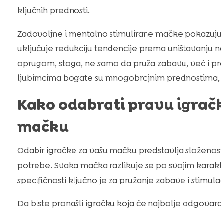
ključnih prednosti.
Zadovoljne i mentalno stimulirane mačke pokazuj
uključuje redukciju tendencije prema uništavanju nam
oprugom, stoga, ne samo da pruža zabavu, već i pro
ljubimcima bogate su mnogobrojnim prednostima, 
Kako odabrati pravu igrač
mačku
Odabir igračke za vašu mačku predstavlja složenost
potrebe. Svaka mačka razlikuje se po svojim karakt
specifičnosti ključno je za pružanje zabave i stimul
Da biste pronašli igračku koja će najbolje odgovarat