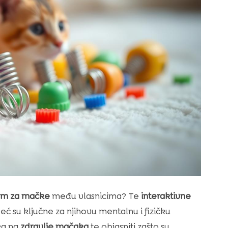
om za mačke
među vlasnicima? Te
interaktivne
već su ključne za njihovu mentalnu i fizičku
ka na
zdravlje mačaka
te objasniti zašto su