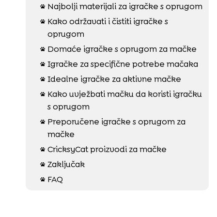
Najbolji materijali za igračke s oprugom

Kako održavati i čistiti igračke s

oprugom
Domaće igračke s oprugom za mačke

Igračke za specifične potrebe mačaka

Idealne igračke za aktivne mačke

Kako uvježbati mačku da koristi igračku

s oprugom
Preporučene igračke s oprugom za

mačke
CricksyCat proizvodi za mačke

Zaključak

FAQ
