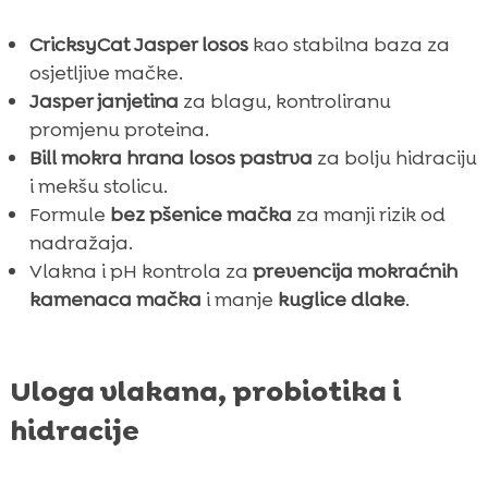
CricksyCat Jasper losos
kao stabilna baza za
osjetljive mačke.
Jasper janjetina
za blagu, kontroliranu
promjenu proteina.
Bill mokra hrana losos pastrva
za bolju hidraciju
i mekšu stolicu.
Formule
bez pšenice mačka
za manji rizik od
nadražaja.
Vlakna i pH kontrola za
prevencija mokraćnih
kamenaca mačka
i manje
kuglice dlake
.
Uloga vlakana, probiotika i
hidracije