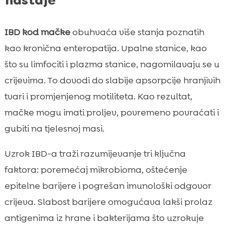
nastaje
IBD kod mačke
obuhvaća više stanja poznatih
kao kronična enteropatija. Upalne stanice, kao
što su limfociti i plazma stanice, nagomilavaju se u
crijevima. To dovodi do slabije apsorpcije hranjivih
tvari i promjenjenog motiliteta. Kao rezultat,
mačke mogu imati proljev, povremeno povraćati i
gubiti na tjelesnoj masi.
Uzrok IBD-a traži razumijevanje tri ključna
faktora: poremećaj mikrobioma, oštećenje
epitelne barijere i pogrešan imunološki odgovor
crijeva. Slabost barijere omogućava lakši prolaz
antigenima iz hrane i bakterijama što uzrokuje