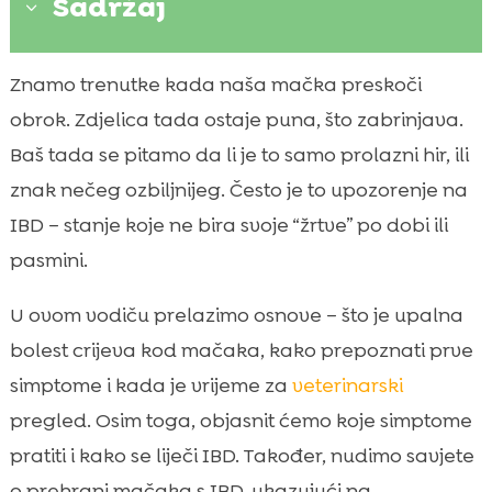
Sadržaj
3
Što je IBD kod mačke i zašto nastaje
Znamo trenutke kada naša mačka preskoči

IBD (upalna bolest crijeva) kod mačke
obrok. Zdjelica tada ostaje puna, što zabrinjava.

Najčešći simptomi na koje trebamo paziti
Baš tada se pitamo da li je to samo prolazni hir, ili

Kako se postavlja dijagnoza IBD-a
znak nečeg ozbiljnijeg. Često je to upozorenje na

Opcije liječenja i veterinarski pristup
IBD – stanje koje ne bira svoje “žrtve” po dobi ili

Prehrana kod IBD-a: kako odabrati pravu
pasmini.

hranu
U ovom vodiču prelazimo osnove – što je upalna
CricksyCat rješenja: hipoalergena

prehrana bez piletine i pšenice
bolest crijeva kod mačaka, kako prepoznati prve
Uloga vlakana, probiotika i hidracije
simptome i kada je vrijeme za
veterinarski

Kućna skrb: rutina hranjenja, mirno
pregled. Osim toga, objasnit ćemo koje simptome

okruženje i pijesak
pratiti i kako se liječi IBD. Također, nudimo savjete
Koliko dugo mačke mogu živjeti s IBD-om

o prehrani mačaka s IBD, ukazujući na