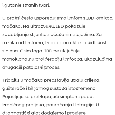
i gutanje stranih tvari.
U praksi često uspoređujemo limfom s IBD-om kod
mačaka. Na ultrazvuku, IBD pokazuje
zadebljanje stijenke s očuvanim slojevima. Za
razliku od limfoma, koji obično uklanja vidljivost
slojeva. Osim toga, IBD ne uključuje
monoklonalnu proliferaciju limfocita, ukazujući na
drugačiji patološki proces.
Triaditis u mačaka predstavlja upalu crijeva,
gušterače i bilijarnog sustava istovremeno.
Pojavljuju se preklapajući simptomi poput
kroničnog proljeva, povraćanja i letargije. U
dijagnostički alat dodajemo i provjere