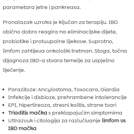
parametara jetre i pankreasa.
Pronalazak uzroka je ključan za terapiju. IBD
obično dobro reagira na eliminacijske dijete,
probiotike i protuupalne lijekove. Suprotno,
limfom zahtijeva onkološki tretman. Stoga, točna
dijagnoza IBD-a stvara temelje za uspješno
liječenje.
Parazitoze: Ancylostoma, Toxocara, Giardia
Infekcije i disbioze, prehrambene intolerancije
EPI, hipertireoza, stresni kolitis, strane tvari
Triaditis mačka
s preklapajućim simptomima
Ultrazvuk i citologija za razlučivanje
limfom vs
IBD mačka