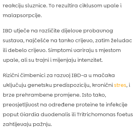
reakciju sluznice. To rezultira ciklusom upale i
malapsorpcije.
IBD utječe na različite dijelove probavnog
sustava, najčešće na tanko crijevo, zatim želudac
ili debelo crijevo. Simptomi variraju s mjestom
upale, ali su trajni i mijenjaju intenzitet.
Rizični čimbenici za razvoj IBD-a u mačaka
uključuju genetsku predispoziciju, kronični
stres
, i
brze prehrambene promjene. Isto tako,
preosjetljivost na određene proteine te infekcije
poput Giardia duodenalis ili Tritrichomonas foetus
zahtijevaju pažnju.