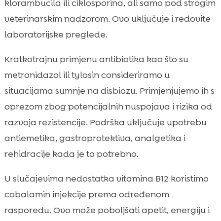
klorambucila ili ciklosporina, ali samo pod strogim
veterinarskim nadzorom. Ovo uključuje i redovite
laboratorijske preglede.
Kratkotrajnu primjenu antibiotika kao što su
metronidazol ili tylosin consideriramo u
situacijama sumnje na disbiozu. Primjenjujemo ih s
oprezom zbog potencijalnih nuspojava i rizika od
razvoja rezistencije. Podrška uključuje upotrebu
antiemetika, gastroprotektiva, analgetika i
rehidracije kada je to potrebno.
U slučajevima nedostatka vitamina B12 koristimo
cobalamin injekcije prema određenom
rasporedu. Ovo može poboljšati apetit, energiju i