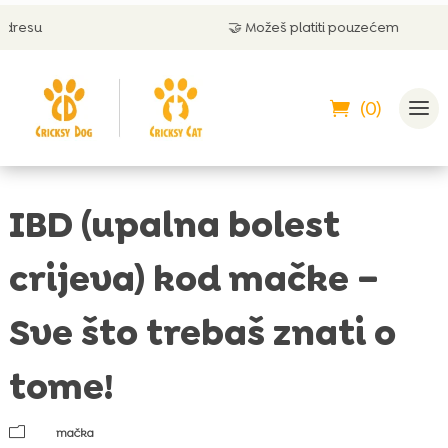
🤝 Možeš platiti pouzećem
(0)
IBD (upalna bolest
crijeva) kod mačke –
Sve što trebaš znati o
tome!
m
mačka