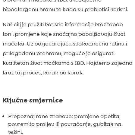
IBD i komorbiditeti: alergije, pankreatitis,

hipoalergenu hranu te kada su probiotici korisni.
bolesti jetre
Najčešće pogreške vlasnika i kako ih izbjeći

Naš cilj je pružiti korisne informacije kroz topao
Zaključak

ton i promjene koje značajno poboljšavaju život
FAQ

mačaka. Uz odgovarajuću svakodnevnu rutinu i
prilagođenu prehranu, moguće je osigurati
kvalitetan život mačkama s IBD. Hajdemo zajedno
kroz taj proces, korak po korak.
Ključne smjernice
Prepoznaj rane znakove: promjene apetita,
povremita proljev ili povraćanje, gubitak na
težini.