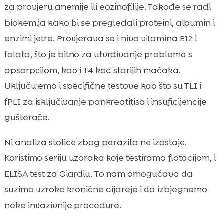
za provjeru anemije ili eozinofilije. Takođe se radi
biokemija kako bi se pregledali proteini, albumin i
enzimi jetre. Provjerava se i nivo vitamina B12 i
folata, što je bitno za utvrđivanje problema s
apsorpcijom, kao i T4 kod starijih mačaka.
Uključujemo i specifične testove kao što su TLI i
fPLI za isključivanje pankreatitisa i insuficijencije
gušterače.
Ni analiza stolice zbog parazita ne izostaje.
Koristimo seriju uzoraka koje testiramo flotacijom, i
ELISA test za Giardiu. To nam omogućava da
suzimo uzroke kronične dijareje i da izbjegnemo
neke invazivnije procedure.