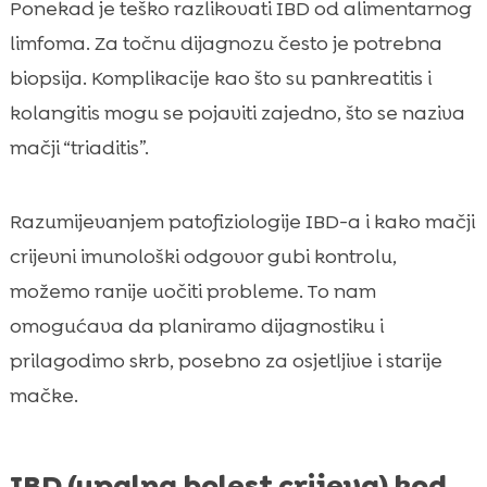
Ponekad je teško razlikovati IBD od alimentarnog
limfoma. Za točnu dijagnozu često je potrebna
biopsija. Komplikacije kao što su pankreatitis i
kolangitis mogu se pojaviti zajedno, što se naziva
mačji “triaditis”.
Razumijevanjem patofiziologije IBD-a i kako mačji
crijevni imunološki odgovor gubi kontrolu,
možemo ranije uočiti probleme. To nam
omogućava da planiramo dijagnostiku i
prilagodimo skrb, posebno za osjetljive i starije
mačke.
IBD (upalna bolest crijeva) kod