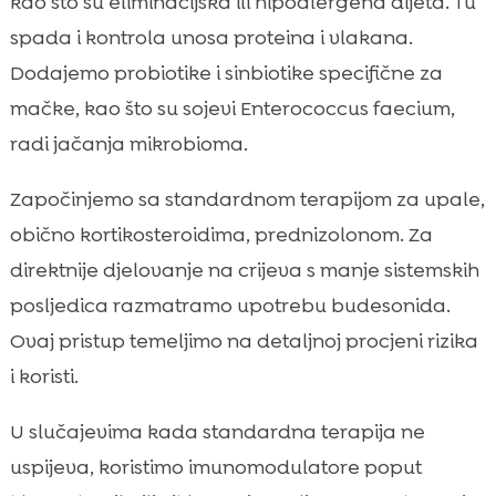
kao što su eliminacijska ili hipoalergena dijeta. Tu
spada i kontrola unosa proteina i vlakana.
Dodajemo probiotike i sinbiotike specifične za
mačke, kao što su sojevi Enterococcus faecium,
radi jačanja mikrobioma.
Započinjemo sa standardnom terapijom za upale,
obično kortikosteroidima, prednizolonom. Za
direktnije djelovanje na crijeva s manje sistemskih
posljedica razmatramo upotrebu budesonida.
Ovaj pristup temeljimo na detaljnoj procjeni rizika
i koristi.
U slučajevima kada standardna terapija ne
uspijeva, koristimo imunomodulatore poput