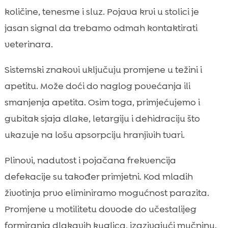
količine, tenesme i sluz. Pojava krvi u stolici je
jasan signal da trebamo odmah kontaktirati
veterinara.
Sistemski znakovi uključuju promjene u težini i
apetitu. Može doći do naglog povećanja ili
smanjenja apetita. Osim toga, primjećujemo i
gubitak sjaja dlake, letargiju i dehidraciju što
ukazuje na lošu apsorpciju hranjivih tvari.
Plinovi, nadutost i pojačana frekvencija
defekacije su također primjetni. Kod mladih
životinja prvo eliminiramo mogućnost parazita.
Promjene u motilitetu dovode do učestalijeg
formiranja dlakavih kuglica, izazivajući mučninu.