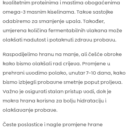
kvalitetnim proteinima i mastima obogaćenima
omega-3 masnim kiselinama. Takve sastojke
odabiremo za smanjenje upala. Također,
umjerena količina fermentabilnih vlakana može
olakšati nadutost i potaknuti zdravu probavu.
Raspodijelimo hranu na manje, ali češće obroke
kako bismo olakšali rad crijeva. Promjene u
prehrani uvodimo polako, unutar 7–10 dana, kako
bismo izbjegli probavne smetnje poput proljeva.
Važno je osigurati stalan pristup vodi, dok je
mokra hrana korisna za bolju hidrataciju i
olakšavanje probave.
Česte poslastice i nagle promjene hrane