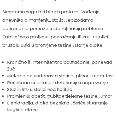
Simptomi mogu biti blagi i prolazni. Vođenje
dnevnika o hranjenju, stolici i epizodama
povraćanja pomaže u identifikaciji problema.
Zabilješke o proljevu, povraćanju ili krvi u stolici
pružaju uvid u promjene težine i stanje dlake.
Kronično ili intermitentno povraćanje, ponekad
žuč
Mekana do vodenasta stolica, plinovi i nadutost
Povećana učestalost defekacije i naprezanje
Sluz ili krv u stolici kod kolitisa
Promjenjiv apetit, gubitak tjelesne težine i umor
Dehidracija, dlaka bez sjaja i češće stvaranje
kuglica dlake