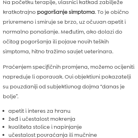
Na početku terapije, vlasnici katkad zabilježe
kratkotrajno
pogoršanje simptoma
. To je obično
privremeno i smiruje se brzo, uz očuvan apetit i
normalno ponašanje. Međutim, ako dolazi do
očitog pogoršanja ili pojave novih teških
simptoma, hitno tražimo savjet veterinara.
Praćenjem specifičnih promjena, možemo ocijeniti
napreduje li oporavak. Ovi objektivni pokazatelji
su pouzdaniji od subjektivnog dojma “danas je
bolje”.
apetit i interes za hranu
žeđ i učestalost mokrenja
kvaliteta stolice i napinjanje
učestalost povraćanja ili mučnine