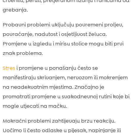
crvenilu, peruti, pretjeranom lizanju i ranicama od
grebanja.
Probavni problemi uključuju povremeni proljev,
povraćanje, nadutost i osjetljivost želuca.
Promjene u izgledu i mirisu stolice mogu biti prvi
znak problema.
Stres
i promjene u ponašanju često se
manifestiraju skrivanjem, nervozom ili mokrenjem
na neadekvatnim mjestima. Značajno je
promatrati promjene u svakodnevnoj rutini koje bi
mogle utjecati na mačku.
Mokraćni problemi zahtijevaju brzu reakciju.
Uočimo li često odlaske u pijesak, napinjanje ili