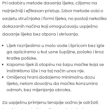
Pri odabiru metode davanja lijeka, ciljamo na
najnježniji i efikasan pristup. Izbor metode ovisi o
savjetu stručnjaka i formi lijeka, no postoji nekoliko
dokazanih načina koji omogućavaju uspješno
davanje lijeka bez otpora i skrivanja.
Lijek razrijedimo u malo vode i špricom bez igle
ga apliciramo u kut usne šupljine, polako i kroz
kratke potiske.
Kapamo lijek ili otopinu na šapu mačke koja se
instinktivno liže i na taj način unos nje.
Omiljenoj hrani dodajemo minimalnu dozu
lijeka, netom dovoljnu da mačka konzumira
odmah, bez mijenjanja obroka.
Za uspješnu primjenu terapije važno je održati