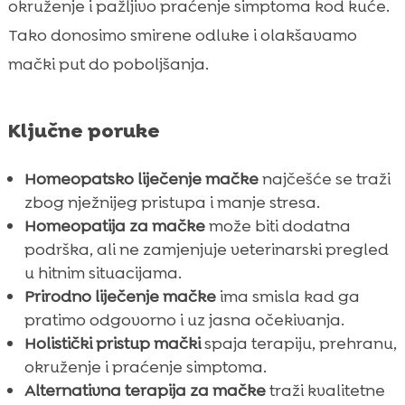
FAQ
okruženje i pažljivo praćenje simptoma kod kuće.

Tako donosimo smirene odluke i olakšavamo
mački put do poboljšanja.
Ključne poruke
Homeopatsko liječenje mačke
najčešće se traži
zbog nježnijeg pristupa i manje stresa.
Homeopatija za mačke
može biti dodatna
podrška, ali ne zamjenjuje veterinarski pregled
u hitnim situacijama.
Prirodno liječenje mačke
ima smisla kad ga
pratimo odgovorno i uz jasna očekivanja.
Holistički pristup mački
spaja terapiju, prehranu,
okruženje i praćenje simptoma.
Alternativna terapija za mačke
traži kvalitetne