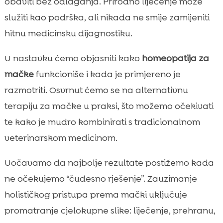
obaviti bez odlaganja. Prirodno liječenje može
Homeopatija i klasična veterinarska

služiti kao podrška, ali nikada ne smije zamijeniti
medicina: možemo li kombinirati pristupe
hitnu medicinsku dijagnostiku.
Uloga prehrane u oporavku: zašto je

jelovnik jednako važan kao terapija
U nastavku ćemo objasniti kako
homeopatija za
CricksyCat hrana za mačke kao prirodna

mačke
funkcioniše i kada je primjereno je
podrška osjetljivim ljubimcima
razmotriti. Osvrnut ćemo se na alternativnu
Okruženje i higijena: kako smanjujemo

terapiju za mačke u praksi, što možemo očekivati
stresore i okidače simptoma
te kako je mudro kombinirati s tradicionalnom
Najčešće pogreške koje radimo kada

uvodimo prirodne metode
veterinarskom medicinom.
Kako biramo stručnjaka: pitanja koja vrijedi

Uočavamo da najbolje rezultate postižemo kada
postaviti veterinaru ili homeopatu
ne očekujemo “čudesno rješenje”. Zauzimanje
Plan praćenja kod kuće: dnevnik simptoma

i znakovi za uzbunu
holističkog pristupa prema mački uključuje
Zaključak
promatranje cjelokupne slike: liječenje, prehranu,
