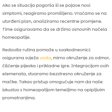
Ako se situacija pogorša ili se pojave novi
simptomi, reagiramo promišljeno. Vraćamo se na
utvrđeni plan, analiziramo recentne promjene.
Time osiguravamo da se držimo osnovnih načela
homeopatije.
Redovita rutina pomaže u svakodnevnici:
osigurana svježa
voda
, mirno okruženje za odmor,
čišćenje pijeska i prikladne igre. Integracijom ovih
elemenata, stvaramo bezstresno okruženje za
mačke. Takav pristup omogućuje nam da naše
iskustvo s homeopatijom temeljimo na opipljivim
promatranjima.