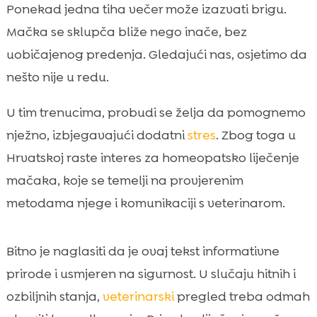
Što je homeopatija i kako djeluje kod
Ponekad jedna tiha večer može izazvati brigu.

mačaka
Mačka se sklupča bliže nego inače, bez
Kada razmatramo holistički pristup zdravlju

uobičajenog predenja. Gledajući nas, osjetimo da
naše mačke
nešto nije u redu.
homeopatsko liječenje mačke u

svakodnevnoj praksi
U tim trenucima, probudi se želja da pomognemo
Najčešća stanja kod kojih vlasnici traže

nježno, izbjegavajući dodatni
stres
. Zbog toga u
prirodnu pomoć
Hrvatskoj raste interes za homeopatsko liječenje
Kako prepoznajemo dobre kandidate za

mačaka, koje se temelji na provjerenim
homeopatsku podršku
metodama njege i komunikaciji s veterinarom.
Sigurnost, kvaliteta i odabir pouzdanih

homeopatskih pripravaka
Doziranje i načini davanja: kako olakšati
Bitno je naglasiti da je ovaj tekst informativne

primjenu kod mačke
prirode i usmjeren na sigurnost. U slučaju hitnih i
Što možemo očekivati: vremenski okvir,

ozbiljnih stanja,
veterinarski
pregled treba odmah
pogoršanje i znakovi napretka