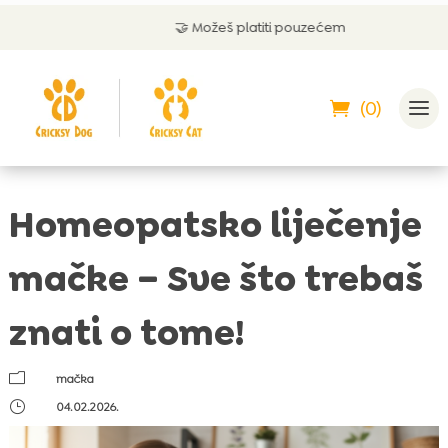
🤝 Možeš platiti pouzećem
(0)
Homeopatsko liječenje
mačke – Sve što trebaš
znati o tome!
m
mačka
}
04.02.2026.