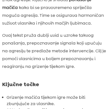
Prilagodba ponašanja mačića
mačića
kako bi se pravovremeno spriječila

Igračke i pribor za mačiće
moguća agresija. Time se osigurava harmoničan

Mačić grickanje tijekom igre

suživot vlasnika i njihovih mačjih ljubimaca.
Kako reagirati na grickanje

Ovaj tekst pruža dublji uvid u uzroke takvog
Kada potražiti pomoć stručnjaka

ponašanja, prepoznavanje signala koji upućuju
CricksyCat hrana za mačke

na agresiju te predlaže metode intervencije. Cilj je
Prednosti Purrfect Life pijeska za mačke

pomoći vlasnicima u boljem prepoznavanju i
Korištenje pozitivne potpore

reagiranju na grizenje tijekom igre.
Odgovarajuća rutina za mačiće

Kako hranjenje može utjecati na ponašanje

Zaključak

Ključne točke
FAQ

Grizenje mačića tijekom igre može biti
zbunjujuće za vlasnike.