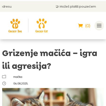
🤝 Možeš platiti pouzećem
(0)
Grizenje mačića – igra
ili agresija?
m
mačka
}
06.08.2025.