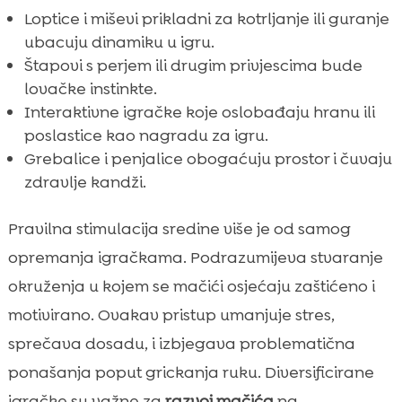
Loptice i miševi prikladni za kotrljanje ili guranje
ubacuju dinamiku u igru.
Štapovi s perjem ili drugim privjescima bude
lovačke instinkte.
Interaktivne igračke koje oslobađaju hranu ili
poslastice kao nagradu za igru.
Grebalice i penjalice obogaćuju prostor i čuvaju
zdravlje kandži.
Pravilna stimulacija sredine više je od samog
opremanja igračkama. Podrazumijeva stvaranje
okruženja u kojem se mačići osjećaju zaštićeno i
motivirano. Ovakav pristup umanjuje stres,
sprečava dosadu, i izbjegava problematična
ponašanja poput grickanja ruku. Diversificirane
igračke su važne za
razvoj mačića
na