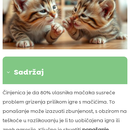
Sadržaj
3
Zašto mačići grizu?
Činjenica je da 80% vlasnika mačaka susreće

Normalno ponašanje vs. agresivnost
problem grizenja prilikom igre s mačićima. To

Razlozi za agresivno grickanje
ponašanje može izazvati zbunjenost, s obzirom na

Kako razlikovati igru od agresije
teškoće u razlikovanju je li to uobičajena igra ili

Sprječavanje agresivnog ponašanja
znak agresije. Ključno je shvatiti
ponašanje
