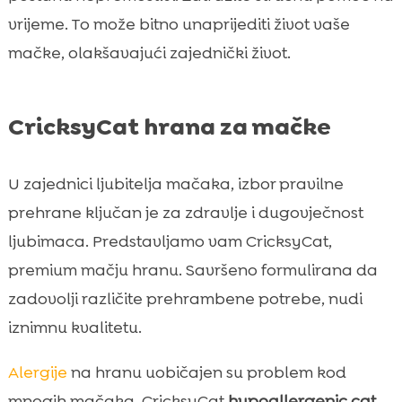
vrijeme. To može bitno unaprijediti život vaše
mačke, olakšavajući zajednički život.
CricksyCat hrana za mačke
U zajednici ljubitelja mačaka, izbor pravilne
prehrane ključan je za zdravlje i dugovječnost
ljubimaca. Predstavljamo vam CricksyCat,
premium mačju hranu. Savršeno formulirana da
zadovolji različite prehrambene potrebe, nudi
iznimnu kvalitetu.
Alergije
na hranu uobičajen su problem kod
mnogih mačaka. CricksyCat
hypoallergenic cat