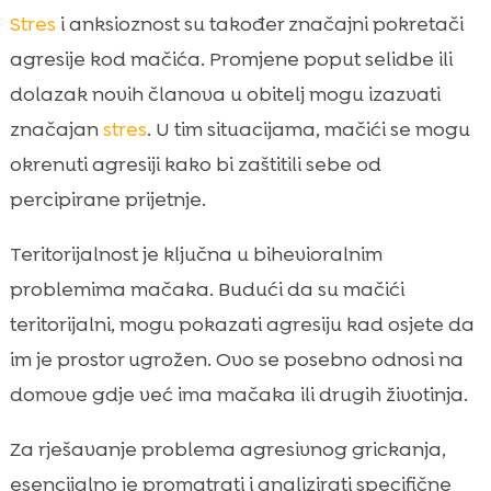
Stres
i anksioznost su također značajni pokretači
agresije kod mačića. Promjene poput selidbe ili
dolazak novih članova u obitelj mogu izazvati
značajan
stres
. U tim situacijama, mačići se mogu
okrenuti agresiji kako bi zaštitili sebe od
percipirane prijetnje.
Teritorijalnost je ključna u bihevioralnim
problemima mačaka. Budući da su mačići
teritorijalni, mogu pokazati agresiju kad osjete da
im je prostor ugrožen. Ovo se posebno odnosi na
domove gdje već ima mačaka ili drugih životinja.
Za rješavanje problema agresivnog grickanja,
esencijalno je promatrati i analizirati specifične