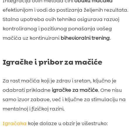
Integracija ovih metoda čini
obuku mačaka
efektivnijom i vodi do postizanja željenih rezultata.
Stalna upotreba ovih tehnika osigurava razvoj
kontroliranog i pozitivnog ponašanja vašeg
mačića uz kontinuirani
bihevioralni trening
.
Igračke i pribor za mačiće
Za rast mačića koji je zdrav i sretan, ključno je
odabrati prikladne
igračke za mačiće
. One nisu
samo izvor zabave, već i ključne za stimulaciju na
mentalnoj i fizičkoj razini.
Igračaka
koje dolaze u obzir je višestruko: