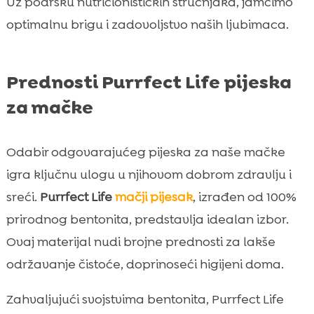
Uz podršku nutricionističkih stručnjaka, jamčimo
optimalnu brigu i zadovoljstvo naših ljubimaca.
Prednosti Purrfect Life pijeska
za mačke
Odabir odgovarajućeg pijeska za naše mačke
igra ključnu ulogu u njihovom dobrom zdravlju i
sreći.
Purrfect Life
mačji pijesak
, izrađen od 100%
prirodnog bentonita, predstavlja idealan izbor.
Ovaj materijal nudi brojne prednosti za lakše
održavanje čistoće, doprinoseći higijeni doma.
Zahvaljujući svojstvima bentonita, Purrfect Life