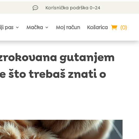
Korisnička podrška 0–24

(0)
iji pas
Mačka
Moj račun
Košarica
uzrokovana gutanjem
 što trebaš znati o