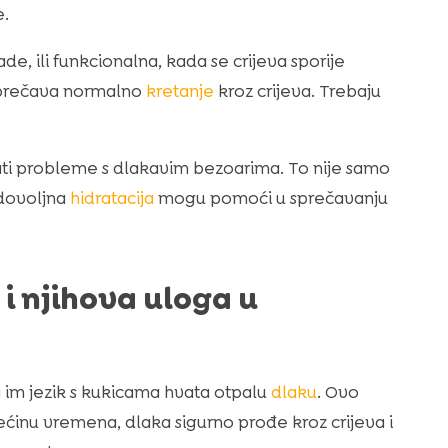
e.
e, ili funkcionalna, kada se crijeva sporije
 sprečava normalno
kretanje
kroz crijeva. Trebaju
ati probleme s dlakavim bezoarima. To nije samo
 dovoljna
hidratacija
mogu pomoći u sprečavanju
i njihova uloga u
 im jezik s kukicama hvata otpalu
dlaku
. Ovo
Većinu vremena, dlaka sigurno prođe kroz crijeva i