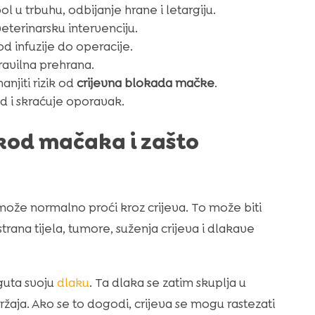
l u trbuhu, odbijanje hrane i letargiju.
veterinarsku intervenciju.
 od infuzije do operacije.
pravilna prehrana.
njiti rizik od
crijevna blokada mačke
.
 i skraćuje oporavak.
 kod mačaka i zašto
može normalno proći kroz crijeva. To može biti
trana tijela, tumore, suženja crijeva i dlakave
guta svoju
dlaku
. Ta dlaka se zatim skuplja u
ržaja. Ako se to dogodi, crijeva se mogu rastezati