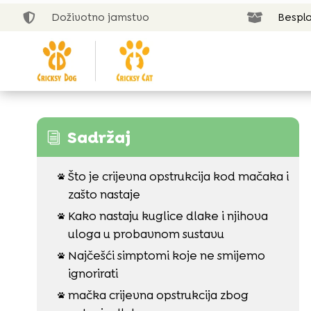
Doživotno jamstvo
Bespla


Sadržaj
i
Što je crijevna opstrukcija kod mačaka i

zašto nastaje
Kako nastaju kuglice dlake i njihova

uloga u probavnom sustavu
Najčešći simptomi koje ne smijemo

ignorirati
mačka crijevna opstrukcija zbog
