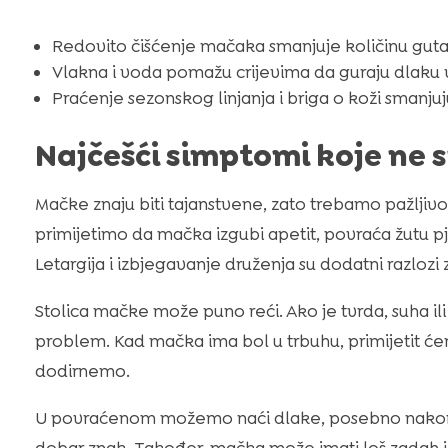
Redovito čišćenje mačaka smanjuje količinu gut
Vlakna i voda pomažu crijevima da guraju dlaku 
Praćenje sezonskog linjanja i briga o koži smanju
Najčešći simptomi koje ne 
Mačke znaju biti tajanstvene, zato trebamo pažljivo
primijetimo da mačka izgubi apetit, povraća žutu pje
Letargija i izbjegavanje druženja su dodatni razlozi 
Stolica mačke može puno reći. Ako je tvrda, suha il
problem. Kad mačka ima bol u trbuhu, primijetit ćemo
dodirnemo.
U povraćenom možemo naći dlake, posebno nakon j