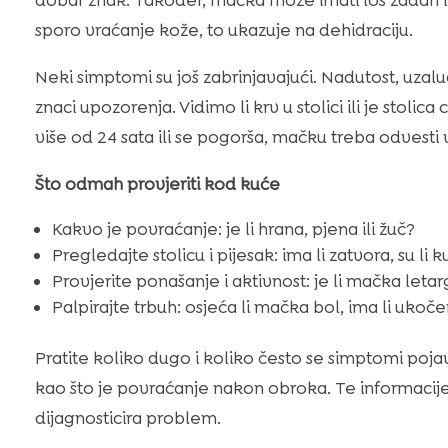
dobar znak. Također, mačka može imati loš zadah i pr
sporo vraćanje kože, to ukazuje na dehidraciju.
Neki simptomi su još zabrinjavajući. Nadutost, uzalu
znaci upozorenja. Vidimo li krv u stolici ili je stolic
više od 24 sata ili se pogorša, mačku treba odvesti 
Što odmah provjeriti kod kuće
Kakvo je povraćanje: je li hrana, pjena ili žuč?
Pregledajte stolicu i pijesak: ima li zatvora, su li
Provjerite ponašanje i aktivnost: je li mačka letargi
Palpirajte trbuh: osjeća li mačka bol, ima li ukoče
Pratite koliko dugo i koliko često se simptomi pojav
kao što je povraćanje nakon obroka. Te informaci
dijagnosticira problem.