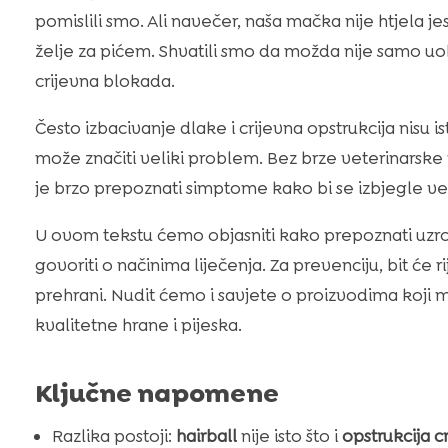
pomislili smo. Ali navečer, naša mačka nije htjela je
želje za pićem. Shvatili smo da možda nije samo uob
crijevna blokada.
Često izbacivanje dlake i crijevna opstrukcija nisu is
može značiti veliki problem. Bez brze veterinarske 
je brzo prepoznati simptome kako bi se izbjegle ve
U ovom tekstu ćemo objasniti kako prepoznati uzr
govoriti o načinima liječenja. Za prevenciju, bit će ri
prehrani. Nudit ćemo i savjete o proizvodima koj
kvalitetne hrane i pijeska.
Ključne napomene
Razlika postoji:
hairball
nije isto što i
opstrukcija 