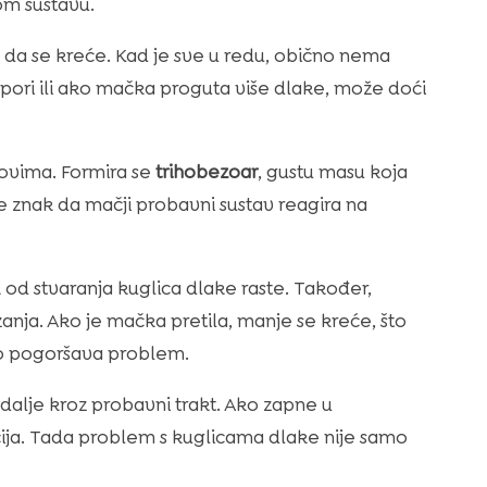
om sustavu.
va da se kreće. Kad je sve u redu, obično nema
pori ili ako mačka proguta više dlake, može doći
sokovima. Formira se
trihobezoar
, gustu masu koja
 znak da mačji probavni sustav reagira na
k od stvaranja kuglica dlake raste. Također,
zanja. Ako je mačka pretila, manje se kreće, što
mo pogoršava problem.
 dalje kroz probavni trakt. Ako zapne u
cija. Tada problem s kuglicama dlake nije samo