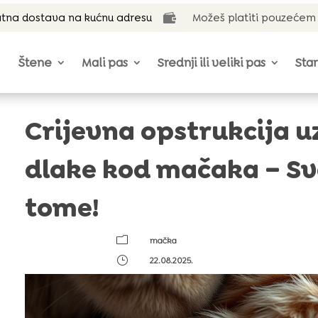
tna dostava na kućnu adresu
Možeš platiti pouzećem

Štene
Mali pas
Srednji ili veliki pas
Star
Crijevna opstrukcija 
dlake kod mačaka – Sve
tome!
m
mačka
}
22.08.2025.