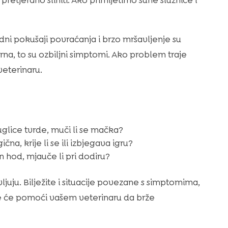
etjerano sliniti. Ako primijetimo suhe sluznice i
dni pokušaji povraćanja i brzo mršavljenje su
a crna, to su ozbiljni simptomi. Ako problem traje
veterinaru.
 kuglice tvrde, muči li se mačka?
čna, krije li se ili izbjegava igru?
n hod, mjauče li pri dodiru?
ljuju. Bilježite i situacije povezane s simptomima,
je će pomoći vašem veterinaru da brže