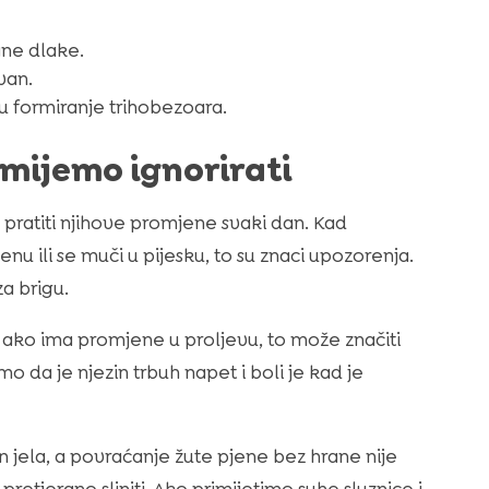
ane dlake.
van.
ju formiranje trihobezoara.
smijemo ignorirati
 pratiti njihove promjene svaki dan. Kad
nu ili se muči u pijesku, to su znaci upozorenja.
za brigu.
i ako ima promjene u proljevu, to može značiti
 da je njezin trbuh napet i boli je kad je
ela, a povraćanje žute pjene bez hrane nije