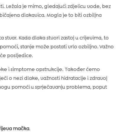
sti. Ležala je mirno, gledajući zdjelicu vode, bez
ičajena dlakavica. Mogla je to biti ozbiljna
ta stvar. Kada dlaka stvori zastoj u crijevima, to
pomoći, stanje može postati vrlo ozbiljno. Važno
će posljedice.
oke i simptome opstrukcije. Također ćemo
ječi o nezi dlake, važnosti hidratacije i zdravoj
i mogu pomoći u sprječavanju problema, poput
crijeva mačka
.