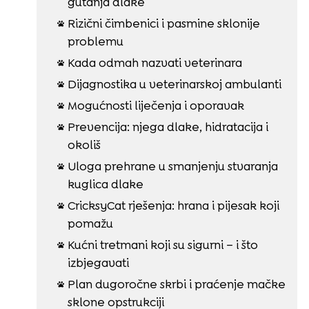
gutanja dlake
Rizični čimbenici i pasmine sklonije

problemu
Kada odmah nazvati veterinara

Dijagnostika u veterinarskoj ambulanti

Mogućnosti liječenja i oporavak

Prevencija: njega dlake, hidratacija i

okoliš
Uloga prehrane u smanjenju stvaranja

kuglica dlake
CricksyCat rješenja: hrana i pijesak koji

pomažu
Kućni tretmani koji su sigurni – i što

izbjegavati
Plan dugoročne skrbi i praćenje mačke

sklone opstrukciji