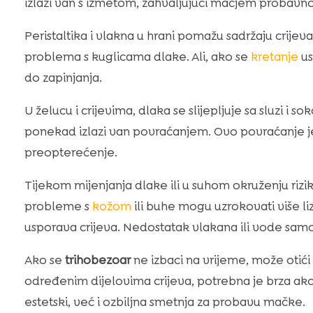
izlazi van s izmetom, zahvaljujući mačjem probavn
Peristaltika i vlakna u hrani pomažu sadržaju crije
problema s kuglicama dlake. Ali, ako se
kretanje
us
do zapinjanja.
U želucu i crijevima, dlaka se slijepljuje sa sluzi i 
ponekad izlazi van povraćanjem. Ovo povraćanje je
preopterećenje.
Tijekom mijenjanja dlake ili u suhom okruženju rizi
probleme s
kožom
ili buhe mogu uzrokovati više li
usporava crijeva. Nedostatak vlakana ili vode sa
Ako se
trihobezoar
ne izbaci na vrijeme, može otići
određenim dijelovima crijeva, potrebna je brza ak
estetski, već i ozbiljna smetnja za probavu mačke.