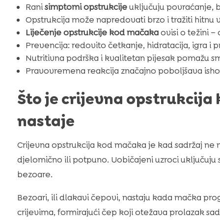
Rani
simptomi opstrukcije
uključuju povraćanje, bo
Opstrukcija može napredovati brzo i tražiti hitnu 
Liječenje opstrukcije kod mačaka
ovisi o težini –
Prevencija: redovito četkanje, hidratacija, igra i 
Nutritivna podrška i kvalitetan pijesak pomažu sma
Pravovremena reakcija značajno poboljšava ishod
Što je crijevna opstrukcija
nastaje
Crijevna opstrukcija kod mačaka je kad sadržaj ne 
djelomično ili potpuno. Uobičajeni uzroci uključuju s
bezoare.
Bezoari, ili dlakavi čepovi, nastaju kada mačka pro
crijevima, formirajući čep koji otežava prolazak sad