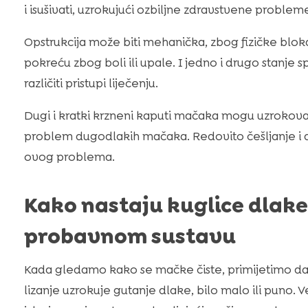
i isušivati, uzrokujući ozbiljne zdravstvene problem
Opstrukcija može biti mehanička, zbog fizičke blokad
pokreću zbog boli ili upale. I jedno i drugo stanje
različiti pristupi liječenju.
Dugi i kratki krzneni kaputi mačaka mogu uzrokov
problem dugodlakih mačaka. Redovito češljanje i
ovog problema.
Kako nastaju kuglice dlake 
probavnom sustavu
Kada gledamo kako se mačke čiste, primijetimo da
lizanje uzrokuje gutanje dlake, bilo malo ili puno. 